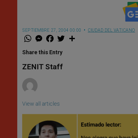
SEPTIEMBRE 27, 2004 00:00
CIUDAD DEL VATICANO
W
M
F
T
S
h
e
a
w
h
a
s
c
i
a
t
s
e
t
r
Share this Entry
s
e
b
t
e
A
n
o
e
p
g
o
r
ZENIT Staff
p
e
k
r
View all articles