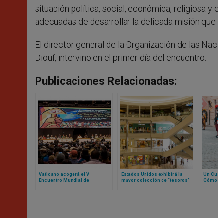
situación política, social, económica, religiosa 
adecuadas de desarrollar la delicada misión que 
El director general de la Organización de las Nac
Diouf, intervino en el primer día del encuentro.
Publicaciones Relacionadas:
Vaticano acogerá el V
Estados Unidos exhibirá la
Un Cua
Encuentro Mundial de
mayor colección de “tesoros”
Cómo 
Movimientos Populares:
del Vaticano fuera de Europa
recons
contamos de qué se trata
Guard