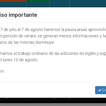
IGLESIA Y MUNDO
DOCUMENTOS
DONATIVOS
iso importante
7 de julio al 7 de agosto haremos la pausa anual, aprovec
el periodo de verano se generan menos informaciones y t
umo de las mismas disminuye.
amos el trabajo ordinario de las ediciones en inglés y es
l lunes 10 de agosto.
as.
En
os judíos que afecta a cristianos (y no sólo) en Tierr