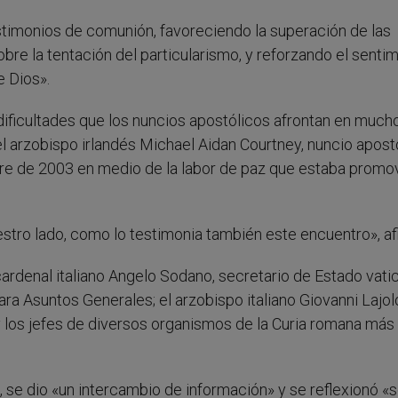
stimonios de comunión, favoreciendo la superación de las
obre la tentación del particularismo, y reforzando el senti
e Dios».
dificultades que los nuncios apostólicos afrontan en much
 del arzobispo irlandés Michael Aidan Courtney, nuncio apost
bre de 2003 en medio de la labor de paz que estaba promo
stro lado, como lo testimonia también este encuentro», af
cardenal italiano Angelo Sodano, secretario de Estado vatic
ra Asuntos Generales; el arzobispo italiano Giovanni Lajol
y los jefes de diversos organismos de la Curia romana más
 se dio «un intercambio de información» y se reflexionó «s