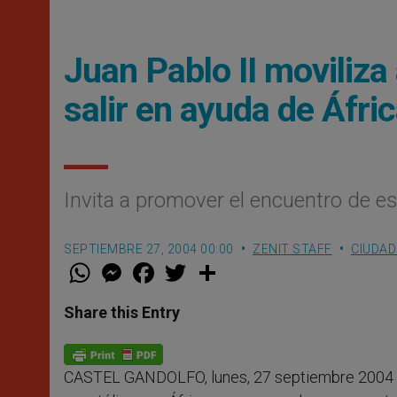
Juan Pablo II moviliza
salir en ayuda de Áfri
Invita a promover el encuentro de es
SEPTIEMBRE 27, 2004 00:00
ZENIT STAFF
CIUDAD
W
M
F
T
S
h
e
a
w
h
a
s
c
i
a
t
s
e
t
r
Share this Entry
s
e
b
t
e
A
n
o
e
p
g
o
r
p
e
k
CASTEL GANDOLFO, lunes, 27 septiembre 2004 
r