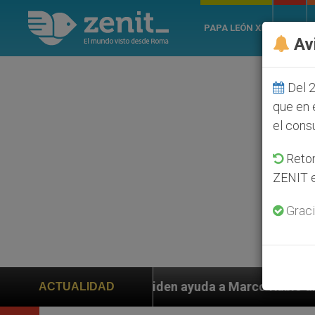
PAPA LEÓN XIV
ROMA
Av
Del 2
que en 
el cons
Retom
ZENIT e
Graci
s piden ayuda a Marco Rubio ante persecución de colon
ACTUALIDAD