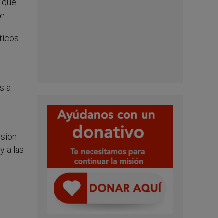
n que
e.
ticos
s a
isión
y a las