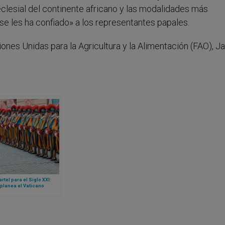
y eclesial del continente africano y las modalidades más
se les ha confiado» a los representantes papales.
iones Unidas para la Agricultura y la Alimentación (FAO), 
rtel para el Siglo XXI:
planea el Vaticano
truir la sede de la
ia Suiza