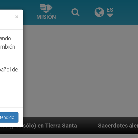
ES
×
MISIÓN
hando
ambién
pañol de
tendido
a Santa
Sacerdotes alemanes fieles al Papa con