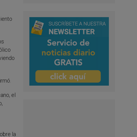
miento
os
ólico
viendo
irmó.
ano, el
o,
obre la