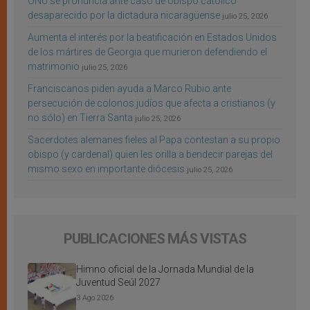
ONU se pronuncia ante caso de obispo católico
desaparecido por la dictadura nicaragüense
julio 25, 2026
Aumenta el interés por la beatificación en Estados Unidos
de los mártires de Georgia que murieron defendiendo el
matrimonio
julio 25, 2026
Franciscanos piden ayuda a Marco Rubio ante
persecución de colonos judíos que afecta a cristianos (y
no sólo) en Tierra Santa
julio 25, 2026
Sacerdotes alemanes fieles al Papa contestan a su propio
obispo (y cardenal) quien les orilla a bendecir parejas del
mismo sexo en importante diócesis
julio 25, 2026
PUBLICACIONES MÁS VISTAS
Himno oficial de la Jornada Mundial de la
Juventud Seúl 2027
3 Ago 2026