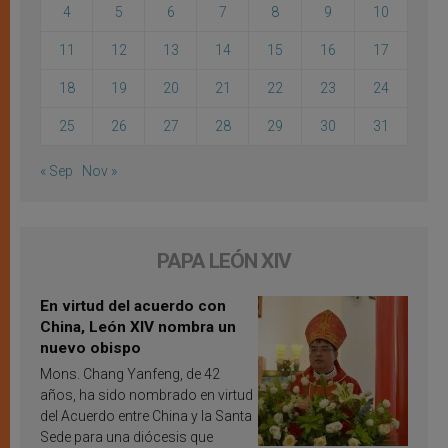
4
5
6
7
8
9
10
11
12
13
14
15
16
17
18
19
20
21
22
23
24
25
26
27
28
29
30
31
« Sep
Nov »
PAPA LEÓN XIV
En virtud del acuerdo con
China, León XIV nombra un
nuevo obispo
Mons. Chang Yanfeng, de 42
años, ha sido nombrado en virtud
del Acuerdo entre China y la Santa
Sede para una diócesis que