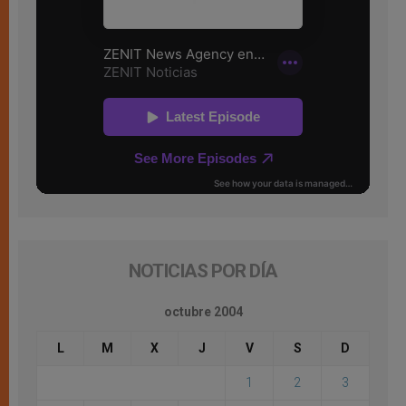
NOTICIAS POR DÍA
octubre 2004
L
M
X
J
V
S
D
1
2
3