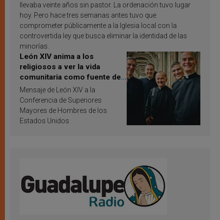
llevaba veinte años sin pastor. La ordenación tuvo lugar
hoy. Pero hace tres semanas antes tuvo que
comprometer públicamente a la Iglesia local con la
controvertida ley que busca eliminar la identidad de las
minorías.
León XIV anima a los
religiosos a ver la vida
comunitaria como fuente de
inspiración y santificación
Mensaje de León XIV a la
Conferencia de Superiores
Mayores de Hombres de los
Estados Unidos