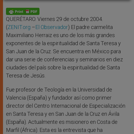
A
n
o
e
p
g
o
r
p
e
k
r
QUERÉTARO. Viernes 29 de octubre 2004.
(
ZENIT.org
–
El Observador
) El padre carmelita
Maximiliano Herraiz es uno de los más grandes
exponentes de la espiritualidad de Santa Teresa y
San Juan de la Cruz. Se encuentra en México para
dar una serie de conferencias y seminarios en diez
ciudades del país sobre la espiritualidad de Santa
Teresa de Jesús.
Fue profesor de Teología en la Universidad de
Valencia (España) y fundador así como primer
director del Centro Internacional de Especialización
en Santa Teresa y en San Juan de la Cruz en Ávila
(España). Actualmente es misionero en Costa de
Marfil (África). Esta es la entrevista que ha