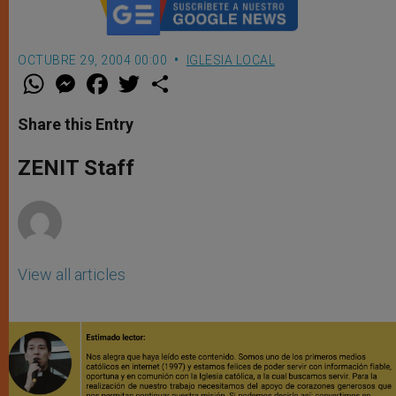
OCTUBRE 29, 2004 00:00
IGLESIA LOCAL
W
M
F
T
S
h
e
a
w
h
a
s
c
i
a
t
s
e
t
r
Share this Entry
s
e
b
t
e
A
n
o
e
p
g
o
r
ZENIT Staff
p
e
k
r
View all articles