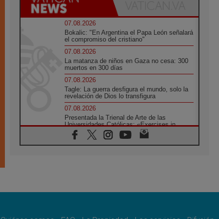
07.08.2026
Bokalic: "En Argentina el Papa León señalará
el compromiso del cristiano"
07.08.2026
La matanza de niños en Gaza no cesa: 300
muertos en 300 días
07.08.2026
Tagle: La guerra desfigura el mundo, solo la
revelación de Dios lo transfigura
07.08.2026
Presentada la Trienal de Arte de las
Universidades Católicas: «Exercises in
Empathy»
07.08.2026
Fortunatus Nwachukwu: la comunicación
como misión al servicio del Evangelio
07.08.2026
SIGNIS 2026, dar voz a las religiosas en el
espacio público
07.08.2026
Lanzan un proyecto de empoderamiento
digital para mujeres líderes en África