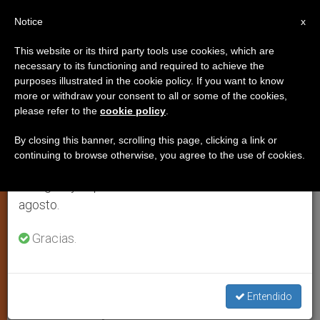
ES
Notice
×
x
Aviso importante
This website or its third party tools use cookies, which are
necessary to its functioning and required to achieve the
Del 27 de julio al 7 de agosto haremos la pausa
purposes illustrated in the cookie policy. If you want to know
«La mística nos dice que la
anual, aprovechando que en el periodo de verano
more or withdraw your consent to all or some of the cookies,
please refer to the
cookie policy
.
se generan menos informaciones y también el
dimensión fundamental de la
consumo de las mismas disminuye.
vida es el amor»
By closing this banner, scrolling this page, clicking a link or
continuing to browse otherwise, you agree to the use of cookies.
Retomamos el trabajo ordinario de las ediciones
en inglés y español de ZENIT el lunes 10 de
Entrevista al carmelita Maximiliano
agosto.
Herraiz
Gracias.
OCTUBRE 29, 2004 00:00
ZENIT STAFF
IGLESIA LOCAL
W
M
F
T
S
h
e
a
w
h
a
s
c
i
a
Entendido
t
s
e
t
r
Share this Entry
s
e
b
t
e