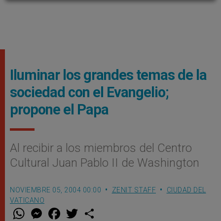
Iluminar los grandes temas de la
sociedad con el Evangelio;
propone el Papa
Al recibir a los miembros del Centro
Cultural Juan Pablo II de Washington
NOVIEMBRE 05, 2004 00:00
ZENIT STAFF
CIUDAD DEL
VATICANO
W
M
F
T
S
h
e
a
w
h