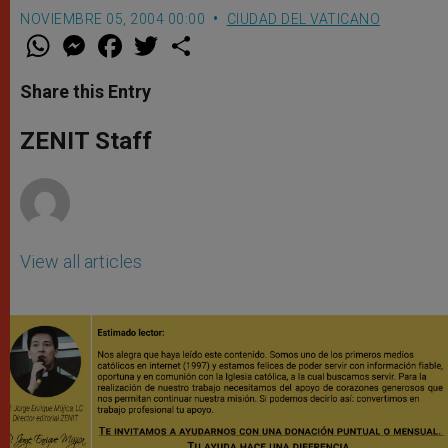
NOVIEMBRE 05, 2004 00:00
CIUDAD DEL VATICANO
W
M
F
T
S
h
e
a
w
h
a
s
c
i
a
t
s
e
t
r
Share this Entry
s
e
b
t
e
A
n
o
e
p
g
o
r
ZENIT Staff
p
e
k
r
View all articles