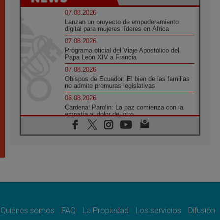
07.08.2026
Lanzan un proyecto de empoderamiento
digital para mujeres líderes en África
07.08.2026
Programa oficial del Viaje Apostólico del
Papa León XIV a Francia
07.08.2026
Obispos de Ecuador: El bien de las familias
no admite premuras legislativas
06.08.2026
Cardenal Parolin: La paz comienza con la
empatía al dolor del otro
06.08.2026
Fray Marco Vianelli: Aprender el Evangelio
de la Paz en la Escuela de San Francisco
06.08.2026
La visita del Papa León XIV a Asís en un
minuto
06.08.2026
El agradecimiento de los jóvenes al Papa:
«Hoy nos sentimos Iglesia»
Quiénes somos
FAQ
La Propiedad
Los servicios
Difusión
06.08.2026