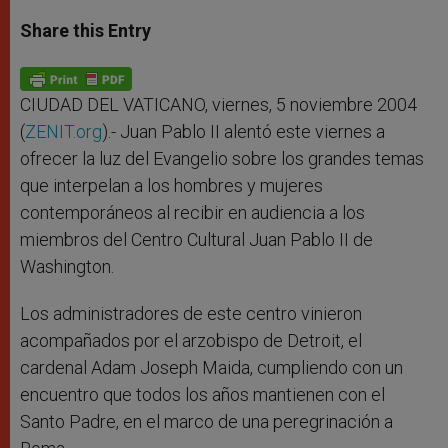
a
s
c
i
a
t
s
e
t
r
Share this Entry
s
e
b
t
e
A
n
o
e
p
g
o
r
p
e
k
r
CIUDAD DEL VATICANO, viernes, 5 noviembre 2004
(
ZENIT.org
).- Juan Pablo II alentó este viernes a
ofrecer la luz del Evangelio sobre los grandes temas
que interpelan a los hombres y mujeres
contemporáneos al recibir en audiencia a los
miembros del Centro Cultural Juan Pablo II de
Washington.
Los administradores de este centro vinieron
acompañados por el arzobispo de Detroit, el
cardenal Adam Joseph Maida, cumpliendo con un
encuentro que todos los años mantienen con el
Santo Padre, en el marco de una peregrinación a