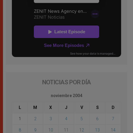
NOTICIAS POR DÍA
noviembre 2004
L
M
X
J
V
S
D
1
2
3
4
5
6
7
8
9
10
11
12
13
14