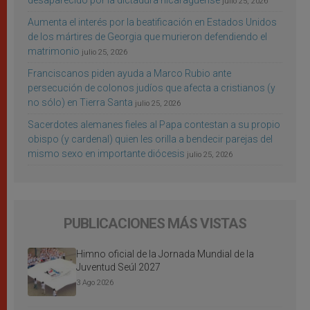
desaparecido por la dictadura nicaragüense
julio 25, 2026
Aumenta el interés por la beatificación en Estados Unidos
de los mártires de Georgia que murieron defendiendo el
matrimonio
julio 25, 2026
Franciscanos piden ayuda a Marco Rubio ante
persecución de colonos judíos que afecta a cristianos (y
no sólo) en Tierra Santa
julio 25, 2026
Sacerdotes alemanes fieles al Papa contestan a su propio
obispo (y cardenal) quien les orilla a bendecir parejas del
mismo sexo en importante diócesis
julio 25, 2026
PUBLICACIONES MÁS VISTAS
Himno oficial de la Jornada Mundial de la
Juventud Seúl 2027
3 Ago 2026