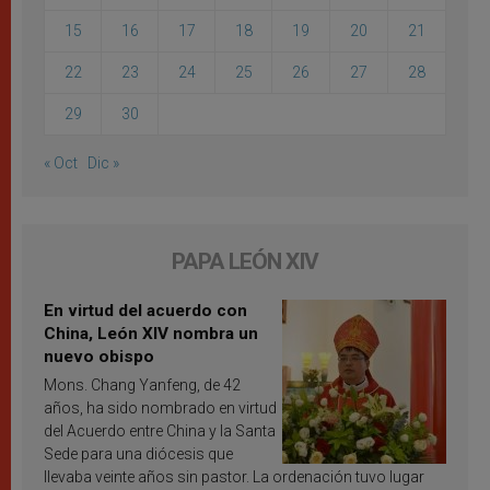
15
16
17
18
19
20
21
22
23
24
25
26
27
28
29
30
« Oct
Dic »
PAPA LEÓN XIV
En virtud del acuerdo con
China, León XIV nombra un
nuevo obispo
Mons. Chang Yanfeng, de 42
años, ha sido nombrado en virtud
del Acuerdo entre China y la Santa
Sede para una diócesis que
llevaba veinte años sin pastor. La ordenación tuvo lugar