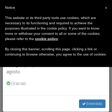
ES
Notice
×
x
Aviso importante
This website or its third party tools use cookies, which are
necessary to its functioning and required to achieve the
Del 27 de julio al 7 de agosto haremos la pausa
purposes illustrated in the cookie policy. If you want to know
anual, aprovechando que en el periodo de verano
more or withdraw your consent to all or some of the cookies,
please refer to the
cookie policy
.
se generan menos informaciones y también el
consumo de las mismas disminuye.
By closing this banner, scrolling this page, clicking a link or
continuing to browse otherwise, you agree to the use of cookies.
Retomamos el trabajo ordinario de las ediciones
en inglés y español de ZENIT el lunes 10 de
agosto.
Gracias.
Entendido