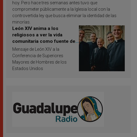
hoy. Pero hace tres semanas antes tuvo que
comprometer públicamente a la Iglesia local con la
controvertida ley que busca eliminar la identidad de las
minorías.
León XIV anima a los
religiosos a ver la vida
comunitaria como fuente de
inspiración y santificación
Mensaje de León XIV a la
Conferencia de Superiores
Mayores de Hombres de los
Estados Unidos