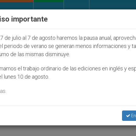
IGLESIA Y MUNDO
DOCUMENTOS
DONATIVOS
iso importante
anos (y no sólo) en Tierra Santa
Sacerdotes ale
7 de julio al 7 de agosto haremos la pausa anual, aprovec
el periodo de verano se generan menos informaciones y t
umo de las mismas disminuye.
acia
amos el trabajo ordinario de las ediciones en inglés y es
l lunes 10 de agosto.
as.
nila
En
A Y PAZ