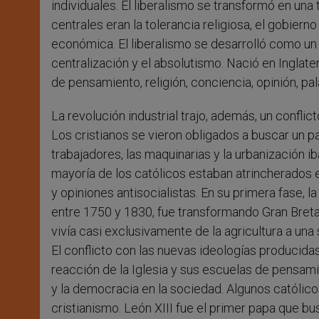
individuales. El liberalismo se transformó en una 
centrales eran la tolerancia religiosa, el gobiern
económica. El liberalismo se desarrolló como un 
centralización y el absolutismo. Nació en Inglaterr
de pensamiento, religión, conciencia, opinión, pala
La revolución industrial trajo, además, un conflict
Los cristianos se vieron obligados a buscar un 
trabajadores, las maquinarias y la urbanización 
mayoría de los católicos estaban atrincherados 
y opiniones antisocialistas. En su primera fase, 
entre 1750 y 1830, fue transformando Gran Bret
vivía casi exclusivamente de la agricultura a un
El conflicto con las nuevas ideologías producidas
reacción de la Iglesia y sus escuelas de pensami
y la democracia en la sociedad. Algunos católicos 
cristianismo. León XIII fue el primer papa que bu