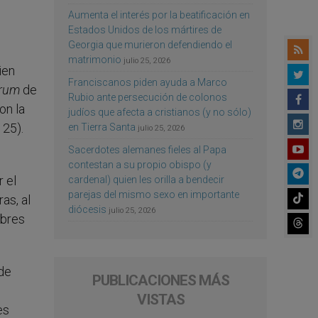
Aumenta el interés por la beatificación en
Estados Unidos de los mártires de
Georgia que murieron defendiendo el
matrimonio
julio 25, 2026
ien
Franciscanos piden ayuda a Marco
arum
de
Rubio ante persecución de colonos
on la
judíos que afecta a cristianos (y no sólo)
 25).
en Tierra Santa
julio 25, 2026
Sacerdotes alemanes fieles al Papa
contestan a su propio obispo (y
 el
cardenal) quien les orilla a bendecir
parejas del mismo sexo en importante
as, al
diócesis
julio 25, 2026
obres
 de
PUBLICACIONES MÁS
VISTAS
es