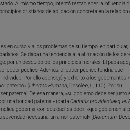
 Estado. Al mismo tiempo, intentó restablecer la influencia d
principios cristianos de aplicación concreta en la relación
es en curso y a los problemas de su tiempo, en particular, 
udadanos. Se daba una tendencia a la afirmación de los de
go, por un descuido de los principios morales. El papa apo
del poder público. Además, el poder público tendría que
 individuo. Por ello aconsejó y exhortó a los gobernantes 
or paterno» (
Libertas Humana
, Desclée, II, 110). Por su
 ser paternal. De esa manera, «su gobierno debe ser justo e
por una bondad paternal» (carta
Caritatis providentiaeque
,
mplica gobernar con equidad, es decir, «que gobiernen al 
a severidad necesaria, un amor paternal» (
Diuturnum
, Desc