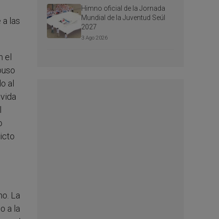
Himno oficial de la Jornada
Mundial de la Juventud Seúl
 a las
2027
3 Ago 2026
n el
buso
o al
 vida
l
o
icto
no. La
o a la