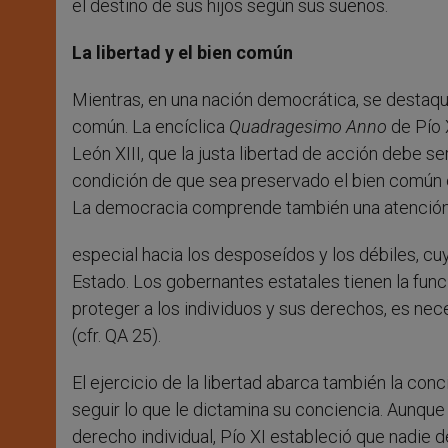
el destino de sus hijos según sus sueños.
La libertad y el bien común
Mientras, en una nación democrática, se destaque
común. La encíclica
Quadragesimo Anno
de Pío 
León XIII, que la justa libertad de acción debe se
condición de que sea preservado el bien común e i
La democracia comprende también una atenció
especial hacia los desposeídos y los débiles, c
Estado. Los gobernantes estatales tienen la func
proteger a los individuos y sus derechos, es nec
(cfr. QA 25).
El ejercicio de la libertad abarca también la con
seguir lo que le dictamina su conciencia. Aunque
derecho individual, Pío XI estableció que nadie d