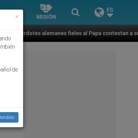
ES
×
MISIÓN
manes fieles al Papa contestan a su propio obispo (y 
hando
ambién
pañol de
tendido