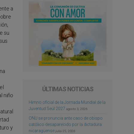
ente a
sobre
ión,
re su
 sus
ona
el
ÚLTIMAS NOTICIAS
l niño
Himno oficial de la Jornada Mundial de la
Juventud Seúl 2027
agosto 3, 2026
atural
ONU se pronuncia ante caso de obispo
rtad
católico desaparecido por la dictadura
turo y
nicaragüense
julio 25, 2026