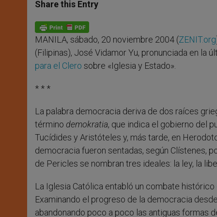
t
s
e
t
r
Share this Entry
s
e
b
t
e
A
n
o
e
p
g
o
r
p
e
k
MANILA, sábado, 20 noviembre 2004 (
ZENIT.org
r
(Filipinas), José Vidamor Yu, pronunciada en la 
para el Clero
sobre «Iglesia y Estado».
* * *
La palabra democracia deriva de dos raíces grie
término
demokratia
, que indica el gobierno del p
Tucídides y Aristóteles y, más tarde, en Herodot
democracia fueron sentadas, según Clístenes, por
de Pericles se nombran tres ideales: la ley, la libe
La Iglesia Católica entabló un combate histórico 
Examinando el progreso de la democracia desde e
abandonando poco a poco las antiguas formas de