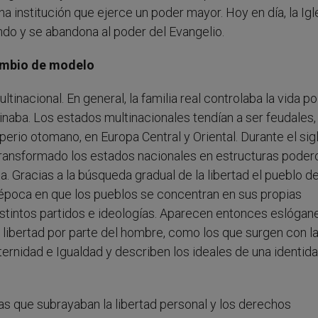
nstitución que ejerce un poder mayor. Hoy en día, la Igl
do y se abandona al poder del Evangelio.
cambio de modelo
inacional. En general, la familia real controlaba la vida pol
inaba. Los estados multinacionales tendían a ser feudales
erio otomano, en Europa Central y Oriental. Durante el sigl
transformado los estados nacionales en estructuras poder
a. Gracias a la búsqueda gradual de la libertad el pueblo d
a época en que los pueblos se concentran en sus propias
 distintos partidos e ideologías. Aparecen entonces eslógan
 libertad por parte del hombre, como los que surgen con l
ternidad e Igualdad y describen los ideales de una identid
ías que subrayaban la libertad personal y los derechos