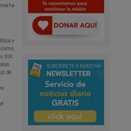
esia ha
ítica y
, como,
o XIX,
osas
ejó de
es
a
ad