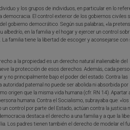
dividuo y los grupos de individuos, en particular en lo refer
a democracia. El control exterior de los gobiernos civiles 
es del gobierno democrático. Según sus palabras, «la pretens
albedrío, en la familia y el hogar y ejercer un control sob
. La familia tiene la libertad de escoger y aconsejarse con
echo a la propiedad es un derecho natural inalienable del
romueve la protección de esos derechos. Además, cada pers
r y no principalmente bajo el poder del estado. Contra las
a autoridad paternal no puede ser abolida ni absorbida por 
mo origen que la misma vida humana (cfr. RN 14). Apartar a
a persona humana. Contra el Socialismo, subrayaba que: «los
 un control por parte del Estado, actúan contra la justicia n
democracia destaca el derecho a una familia y a que la libe
lia. Los padres tienen también el derecho de modelar el fu