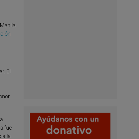
 Manila
ción
r. El
honor
a.
a fue
ia la