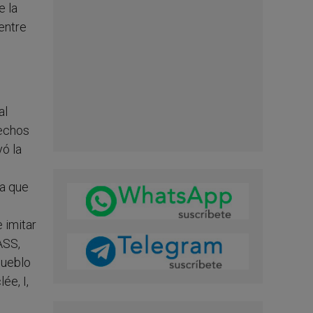
e la
 entre
al
rechos
yó la
«a que
 imitar
 ASS,
pueblo
lée, I,