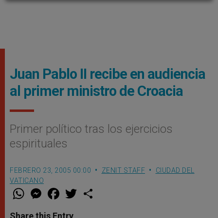
Juan Pablo II recibe en audiencia
al primer ministro de Croacia
Primer político tras los ejercicios
espirituales
FEBRERO 23, 2005 00:00
ZENIT STAFF
CIUDAD DEL
VATICANO
W
M
F
T
S
h
e
a
w
h
a
s
c
i
a
t
s
e
t
r
Share this Entry