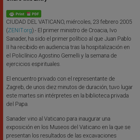
s
e
b
t
e
A
n
o
e
p
g
o
r
p
e
k
r
CIUDAD DEL VATICANO, miércoles, 23 febrero 2005
(
ZENIT.org
).- El primer ministro de Croacia, Ivo
Sanader, ha sido el primer político al que Juan Pablo
II ha recibido en audiencia tras la hospitalización en
el Policlínico Agostino Gemelli y la semana de
ejercicios espirituales.
El encuentro privado con el representante de
Zagreb, de unos diez minutos de duración, tuvo lugar
este martes sin intérpretes en la biblioteca privada
del Papa.
Sanader vino al Vaticano para inaugurar una
exposición en los Museos del Vaticano en la que se
presentan los resultados de las excavaciones