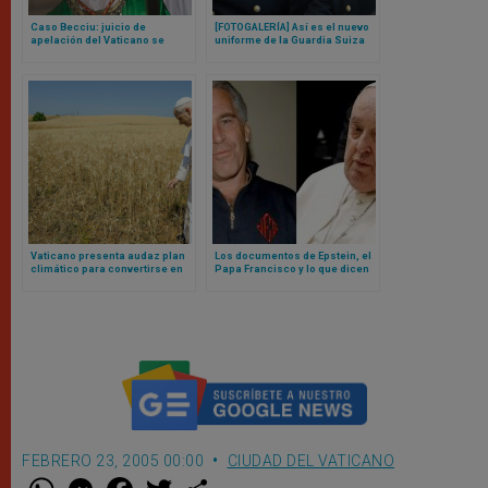
Caso Becciu: juicio de
[FOTOGALERÍA] Así es el nuevo
apelación del Vaticano se
uniforme de la Guardia Suiza
adentra en aguas inexploradas
del Papa
en medio de cuestionamientos
sobre el papel de la fiscalía
Vaticano presenta audaz plan
Los documentos de Epstein, el
climático para convertirse en
Papa Francisco y lo que dicen
primer Estado Carbono Neutral
sobre el Vaticano
del mundo
FEBRERO 23, 2005 00:00
CIUDAD DEL VATICANO
W
M
F
T
S