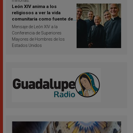
minorías.
León XIV anima a los
religiosos a ver la vida
comunitaria como fuente de
inspiración y santificación
Mensaje de León XIV a la
Conferencia de Superiores
Mayores de Hombres de los
Estados Unidos