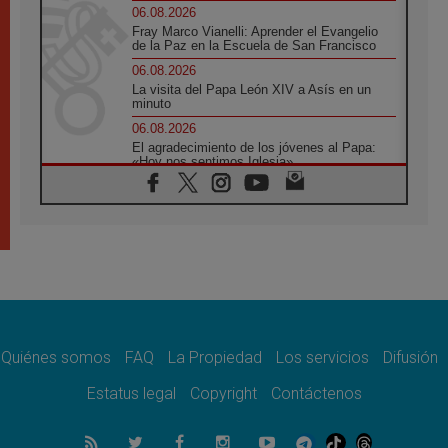
06.08.2026
Fray Marco Vianelli: Aprender el Evangelio
de la Paz en la Escuela de San Francisco
06.08.2026
La visita del Papa León XIV a Asís en un
minuto
06.08.2026
El agradecimiento de los jóvenes al Papa:
«Hoy nos sentimos Iglesia»
06.08.2026
Líbano: Reanudan los coloquios en Roma en
medio de tensiones y ataques en el sur del
país
06.08.2026
Hiroshima y Nagasaki, 81 años después.
Comienzan "Diez Días Oración por la Paz"
06.08.2026
Pizzaballa en Asís: los cristianos quieren
paz
Quiénes somos
FAQ
La Propiedad
Los servicios
Difusión
06.08.2026
Estatus legal
Copyright
Contáctenos
Sturla: La visita de León XIV será una buena
noticia para todo el Uruguay
06.08.2026