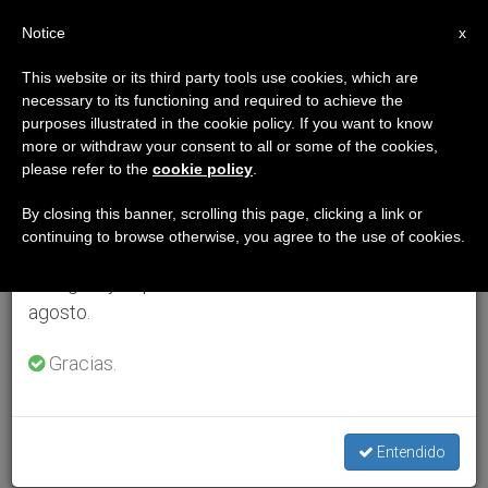
ES
Notice
×
x
Aviso importante
This website or its third party tools use cookies, which are
necessary to its functioning and required to achieve the
Del 27 de julio al 7 de agosto haremos la pausa
purposes illustrated in the cookie policy. If you want to know
anual, aprovechando que en el periodo de verano
more or withdraw your consent to all or some of the cookies,
please refer to the
cookie policy
.
se generan menos informaciones y también el
consumo de las mismas disminuye.
By closing this banner, scrolling this page, clicking a link or
continuing to browse otherwise, you agree to the use of cookies.
Retomamos el trabajo ordinario de las ediciones
en inglés y español de ZENIT el lunes 10 de
agosto.
Gracias.
Entendido