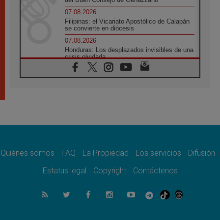
07.08.2026
Filipinas: el Vicariato Apostólico de Calapán
se convierte en diócesis
07.08.2026
Honduras: Los desplazados invisibles de una
crisis olvidada
07.08.2026
Bokalic: "En Argentina el Papa León señalará
el compromiso del cristiano"
07.08.2026
La matanza de niños en Gaza no cesa: 300
muertos en 300 días
07.08.2026
Tagle: La guerra desfigura el mundo, solo la
revelación de Dios lo transfigura
Quiénes somos
FAQ
La Propiedad
Los servicios
Difusión
07.08.2026
Presentada la Trienal de Arte de las
Estatus legal
Copyright
Contáctenos
Universidades Católicas: «Exercises in
Empathy»
07.08.2026
Fortunatus Nwachukwu: la comunicación
como misión al servicio del Evangelio
07.08.2026