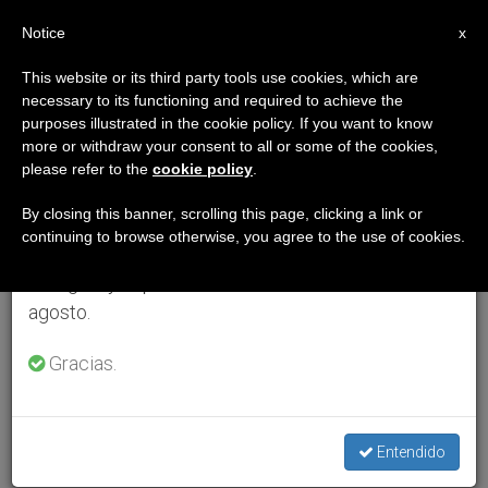
ES
Notice
×
x
Aviso importante
This website or its third party tools use cookies, which are
necessary to its functioning and required to achieve the
Del 27 de julio al 7 de agosto haremos la pausa
purposes illustrated in the cookie policy. If you want to know
anual, aprovechando que en el periodo de verano
more or withdraw your consent to all or some of the cookies,
please refer to the
cookie policy
.
se generan menos informaciones y también el
consumo de las mismas disminuye.
By closing this banner, scrolling this page, clicking a link or
continuing to browse otherwise, you agree to the use of cookies.
Retomamos el trabajo ordinario de las ediciones
en inglés y español de ZENIT el lunes 10 de
agosto.
Gracias.
Entendido