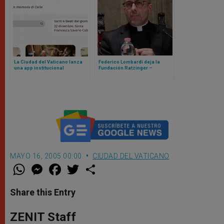
La Ciudad del Vaticano lanza
Federico Lombardi deja la
una app institucional
Fundación Ratzinger –
Benedicto XVI, llega Roberto
Regoli
MAYO 16, 2005 00:00
CIUDAD DEL VATICANO
W
M
F
T
S
h
e
a
w
h
a
s
c
i
a
t
s
e
t
r
Share this Entry
s
e
b
t
e
A
n
o
e
p
g
o
r
ZENIT Staff
p
e
k