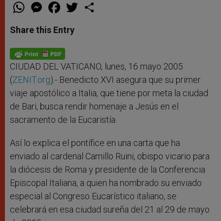
W
M
F
T
S
h
e
a
w
h
a
s
c
i
a
t
s
e
t
r
Share this Entry
s
e
b
t
e
A
n
o
e
p
g
o
r
p
e
k
r
CIUDAD DEL VATICANO, lunes, 16 mayo 2005
(
ZENIT.org
).- Benedicto XVI asegura que su primer
viaje apostólico a Italia, que tiene por meta la ciudad
de Bari, busca rendir homenaje a Jesús en el
sacramento de la Eucaristía.
Así lo explica el pontífice en una carta que ha
enviado al cardenal Camillo Ruini, obispo vicario para
la diócesis de Roma y presidente de la Conferencia
Episcopal Italiana, a quien ha nombrado su enviado
especial al Congreso Eucarístico italiano, se
celebrará en esa ciudad sureña del 21 al 29 de mayo