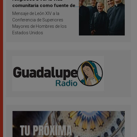
comunitaria como fuente de
inspiración y santificación
Mensaje de León XIV a la
Conferencia de Superiores
Mayores de Hombres de los
Estados Unidos