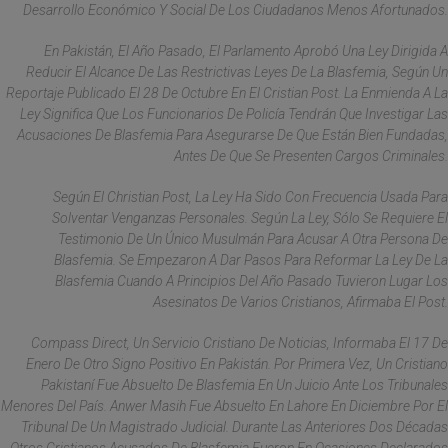
Desarrollo Económico Y Social De Los Ciudadanos Menos Afortunados.
En Pakistán, El Año Pasado, El Parlamento Aprobó Una Ley Dirigida A
Reducir El Alcance De Las Restrictivas Leyes De La Blasfemia, Según Un
Reportaje Publicado El 28 De Octubre En El Cristian Post. La Enmienda A La
Ley Significa Que Los Funcionarios De Policía Tendrán Que Investigar Las
Acusaciones De Blasfemia Para Asegurarse De Que Están Bien Fundadas,
Antes De Que Se Presenten Cargos Criminales.
Según El Christian Post, La Ley Ha Sido Con Frecuencia Usada Para
Solventar Venganzas Personales. Según La Ley, Sólo Se Requiere El
Testimonio De Un Único Musulmán Para Acusar A Otra Persona De
Blasfemia. Se Empezaron A Dar Pasos Para Reformar La Ley De La
Blasfemia Cuando A Principios Del Año Pasado Tuvieron Lugar Los
Asesinatos De Varios Cristianos, Afirmaba El Post.
Compass Direct, Un Servicio Cristiano De Noticias, Informaba El 17 De
Enero De Otro Signo Positivo En Pakistán. Por Primera Vez, Un Cristiano
Pakistaní Fue Absuelto De Blasfemia En Un Juicio Ante Los Tribunales
Menores Del País. Anwer Masih Fue Absuelto En Lahore En Diciembre Por El
Tribunal De Un Magistrado Judicial. Durante Las Anteriores Dos Décadas