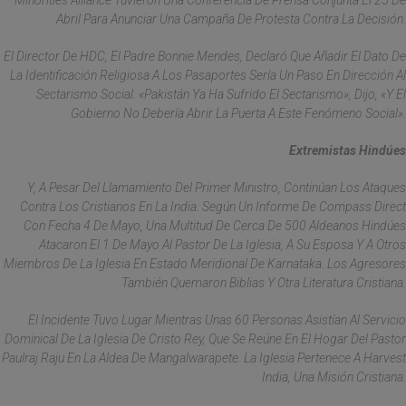
Minorities Alliance Tuvieron Una Conferencia De Prensa Conjunta El 25 De
Abril Para Anunciar Una Campaña De Protesta Contra La Decisión.
El Director De HDC, El Padre Bonnie Mendes, Declaró Que Añadir El Dato De
La Identificación Religiosa A Los Pasaportes Sería Un Paso En Dirección Al
Sectarismo Social. «Pakistán Ya Ha Sufrido El Sectarismo», Dijo, «y El
Gobierno No Debería Abrir La Puerta A Este Fenómeno Social».
Extremistas Hindúes
Y, A Pesar Del Llamamiento Del Primer Ministro, Continúan Los Ataques
Contra Los Cristianos En La India. Según Un Informe De Compass Direct
Con Fecha 4 De Mayo, Una Multitud De Cerca De 500 Aldeanos Hindúes
Atacaron El 1 De Mayo Al Pastor De La Iglesia, A Su Esposa Y A Otros
Miembros De La Iglesia En Estado Meridional De Karnataka. Los Agresores
También Quemaron Biblias Y Otra Literatura Cristiana.
El Incidente Tuvo Lugar Mientras Unas 60 Personas Asistían Al Servicio
Dominical De La Iglesia De Cristo Rey, Que Se Reúne En El Hogar Del Pastor
Paulraj Raju En La Aldea De Mangalwarapete. La Iglesia Pertenece A Harvest
India, Una Misión Cristiana.