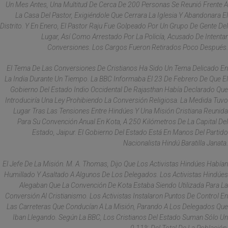
Un Mes Antes, Una Multitud De Cerca De 200 Personas Se Reunió Frente A
La Casa Del Pastor, Exigiéndole Que Cerrara La Iglesia Y Abandonara El
Distrito. Y En Enero, El Pastor Raju Fue Golpeado Por Un Grupo De Gente Del
Lugar, Así Como Arrestado Por La Policía, Acusado De Intentar
Conversiones. Los Cargos Fueron Retirados Poco Después.
El Tema De Las Conversiones De Cristianos Ha Sido Un Tema Delicado En
La India Durante Un Tiempo. La BBC Informaba El 23 De Febrero De Que El
Gobierno Del Estado Indio Occidental De Rajasthan Había Declarado Que
Introduciría Una Ley Prohibiendo La Conversión Religiosa. La Medida Tuvo
Lugar Tras Las Tensiones Entre Hindúes Y Una Misión Cristiana Reunida
Para Su Convención Anual En Kota, A 250 Kilómetros De La Capital Del
Estado, Jaipur. El Gobierno Del Estado Está En Manos Del Partido
Nacionalista Hindú Baratilla Janata.
El Jefe De La Misión. M. A. Thomas, Dijo Que Los Activistas Hindúes Habían
Humillado Y Asaltado A Algunos De Los Delegados. Los Activistas Hindúes
Alegaban Que La Convención De Kota Estaba Siendo Utilizada Para La
Conversión Al Cristianismo. Los Activistas Instalaron Puntos De Control En
Las Carreteras Que Conducían A La Misión, Parando A Los Delegados Que
Iban Llegando. Según La BBC, Los Cristianos Del Estado Suman Sólo Un