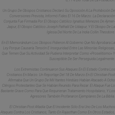
0,11% Del Total De La Población.
Un Grupo De Obispos Cristianos Declaró Su Oposición A La Prohibición De
Conversiones Prevista, Informó Fides El 16 De Marzo. La Declaración
Conjunta Fue Firmada Por El Obispo Católico Ignatius Menezes De Ajmer-
Jaipur, El Obispo Católico Joseph Pathalil De Udaipur, Y El Obispo De La
Iglesia Del Norte De La India Collin Theodore.
En El Memorándum Los Obispos Pidieron Al Gobierno Que No Aprobara La
Ley Porque Causaría Tensión E Inseguridad Entre Las Minorías Religiosas,
Que Temen Que Su Actividad Se Pudiera Interpretar Como «proselitismo» Y
Susceptible De Ser Perseguida Legalmente.
Los Extremistas Continuaron Sus Ataques En El Estado Contra Los
Cristianos En Marzo. Un Reportaje Del 18 De Marzo En El Christian Post
Afirmaba Que Un Grupo De Mil Itantes Hindúes Habían Atacado A Ocho
Clérigos Protestantes Que Se Habían Reunido Para Rezar. El Ataque Fue Lo
Bastante Grave Como Para Que Requirieran Tratamiento Hospitalario, Y Los
Agresores También Profanaron Ejemplares De La Biblia.
El Christian Post Añadía Que El Incidente Sólo Era Uno De Los Muchos
Ataques Contra Los Cristianos, Tanto En Rajasthan Como En Otros Estados,