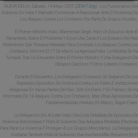
NUEVA DELHI, Sábado, 14 Mayo 2005 (
ZENIT.org
).- Los Funcionarios Del
Gobierno En India Y Pakistán Comienzan A Reaccionar Ante El Problema De
Los Ataques Contra Los Cristianos Por Parte De Grupos Hostiles.
El Primer Ministro Indio, Manmohan Singh, Hizo Un Discurso Ante El
Parlamento Sobre El Problema Y Envió Una Carta A Los Estados Del País
Pidiéndoles Que Tomaran Medidas Para Combatir Los Ataques Contra Los
Cristianos, Informó El 17 De Marzo La Agencia Fides. La Medida Se Ha
Tomado Tras Un Encuentro Entre El Primer Ministro Y Una Delegación De
Obispos Católicos Y Otros Líderes Cristianos.
Durante El Encuentro, Los Delegados Cristianos Se Quejaron De Los
Repetidos Episodios De Violencia Contra Los Fieles E Instituciones
Religiosas En Varias Partes Del País. Sólo En Enero Y En Febrero Se Ha
Informado De 19 Ataques Contra Los Cristianos, Más Otras Agresiones De
Fundamentalistas Hindúes En Marzo, Según Fides.
La Delegación Dio Al Líder Indio Una Lista Detallada De Episodios De
Violencia Anticristiana Y Pidió Al Gobierno Que Adoptara Medidas Efectivas
Para Parar La Violencia Y Proteger A Los Grupos Minoritarios. La Delegación
Cristiana También Pidió Al Gobierno Que Invirtiera Más Recursos En El