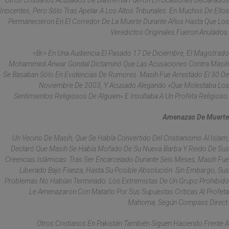
Otros Cristianos Acusados De Blasfemia Fueron En Ocasiones Declarados
Inocentes, Pero Sólo Tras Apelar A Los Altos Tribunales. En Muchos De Ellos
Permanecieron En El Corredor De La Muerte Durante Años Hasta Que Los
Veredictos Originales Fueron Anulados.
<br> En Una Audiencia El Pasado 17 De Diciembre, El Magistrado
Mohammed Anwar Gondal Dictaminó Que Las Acusaciones Contra Masih
Se Basaban Sólo En Evidencias De Rumores. Masih Fue Arrestado El 30 De
Noviembre De 2003, Y Acusado Alegando «que Molestaba Los
Sentimientos Religiosos De Alguien» E Insultaba A Un Profeta Religioso.
Amenazas De Muerte
Un Vecino De Masih, Que Se Había Convertido Del Cristianismo Al Islam,
Declaró Que Masih Se Había Mofado De Su Nueva Barba Y Reído De Sus
Creencias Islámicas. Tras Ser Encarcelado Durante Seis Meses, Masih Fue
Liberado Bajo Fianza, Hasta Su Posible Absolución. Sin Embargo, Sus
Problemas No Habían Terminado. Los Extremistas De Un Grupo Prohibido
Le Amenazaron Con Matarlo Por Sus Supuestas Críticas Al Profeta
Mahoma, Según Compass Direct.
Otros Cristianos En Pakistán También Siguen Haciendo Frente A