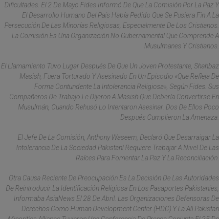
Dificultades. El 2 De Mayo Fides Informó De Que La Comisión Por La Paz Y
El Desarrollo Humano Del País Había Pedido Que Se Pusiera Fin A La
Persecución De Las Minorías Religiosas, Especialmente De Los Cristianos.
La Comisión Es Una Organización No Gubernamental Que Comprende A
Musulmanes Y Cristianos.
El Llamamiento Tuvo Lugar Después De Que Un Joven Protestante, Shahbaz
Masish, Fuera Torturado Y Asesinado En Un Episodio «que Refleja De
Forma Contundente La Intolerancia Religiosa», Según Fides. Sus
Compañeros De Trabajo Le Dijeron A Masish Que Debería Convertirse En
Musulmán, Cuando Rehusó Lo Intentaron Asesinar. Dos De Ellos Poco
Después Cumplieron La Amenaza.
El Jefe De La Comisión, Anthony Waseem, Declaró Que Desarraigar La
Intolerancia De La Sociedad Pakistaní Requiere Trabajar A Nivel De Las
Raíces Para Fomentar La Paz Y La Reconciliación.
Otra Causa Reciente De Preocupación Es La Decisión De Las Autoridades
De Reintroducir La Identificación Religiosa En Los Pasaportes Pakistaníes,
Informaba AsiaNews El 28 De Abril. Las Organizaciones Defensoras De
Derechos Como Human Development Center (HDC) Y La All Pakistan