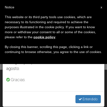
ES
Notice
×
x
Aviso importante
This website or its third party tools use cookies, which are
necessary to its functioning and required to achieve the
Del 27 de julio al 7 de agosto haremos la pausa
DÍA
purposes illustrated in the cookie policy. If you want to know
anual, aprovechando que en el periodo de verano
Mayo 14th, 2005
more or withdraw your consent to all or some of the cookies,
please refer to the
cookie policy
.
se generan menos informaciones y también el
consumo de las mismas disminuye.
By closing this banner, scrolling this page, clicking a link or
continuing to browse otherwise, you agree to the use of cookies.
ÚLTIMAS NOTICIAS
Retomamos el trabajo ordinario de las ediciones
en inglés y español de ZENIT el lunes 10 de
agosto.
India y Pakistán: tierra de mártires
Gracias.
MAY 14, 2005 00:00
ZENIT STAFF
Entendido