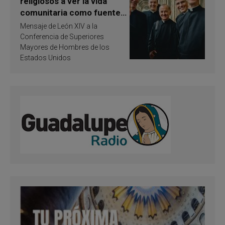
religiosos a ver la vida
comunitaria como fuente
de inspiración y
Mensaje de León XIV a la
santificación
Conferencia de Superiores
Mayores de Hombres de los
Estados Unidos