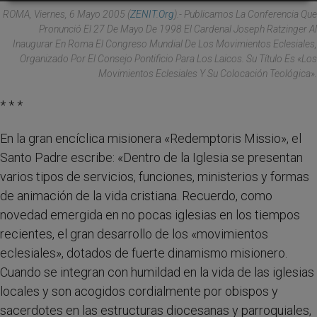
ROMA, Viernes, 6 Mayo 2005 (
ZENIT.org
).- Publicamos La Conferencia Que
Pronunció El 27 De Mayo De 1998 El Cardenal Joseph Ratzinger Al
Inaugurar En Roma El Congreso Mundial De Los Movimientos Eclesiales,
Organizado Por El Consejo Pontificio Para Los Laicos. Su Título Es «Los
Movimientos Eclesiales Y Su Colocación Teológica».
* * *
En la gran encíclica misionera «Redemptoris Missio», el
Santo Padre escribe: «Dentro de la Iglesia se presentan
varios tipos de servicios, funciones, ministerios y formas
de animación de la vida cristiana. Recuerdo, como
novedad emergida en no pocas iglesias en los tiempos
recientes, el gran desarrollo de los «movimientos
eclesiales», dotados de fuerte dinamismo misionero.
Cuando se integran con humildad en la vida de las iglesias
locales y son acogidos cordialmente por obispos y
sacerdotes en las estructuras diocesanas y parroquiales,