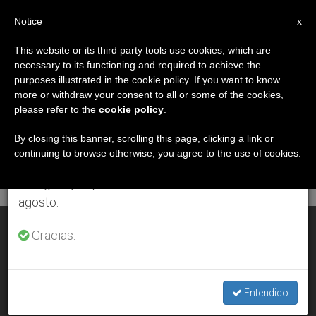
ES
Notice
×
x
Aviso importante
This website or its third party tools use cookies, which are
necessary to its functioning and required to achieve the
Del 27 de julio al 7 de agosto haremos la pausa
DÍA
purposes illustrated in the cookie policy. If you want to know
anual, aprovechando que en el periodo de verano
Mayo 6th, 2005
more or withdraw your consent to all or some of the cookies,
please refer to the
cookie policy
.
se generan menos informaciones y también el
consumo de las mismas disminuye.
By closing this banner, scrolling this page, clicking a link or
continuing to browse otherwise, you agree to the use of cookies.
ÚLTIMAS NOTICIAS
Retomamos el trabajo ordinario de las ediciones
en inglés y español de ZENIT el lunes 10 de
agosto.
«Los movimientos eclesiales y su colocación teológica»
Gracias.
MAY 06, 2005 00:00
ZENIT STAFF
Entendido