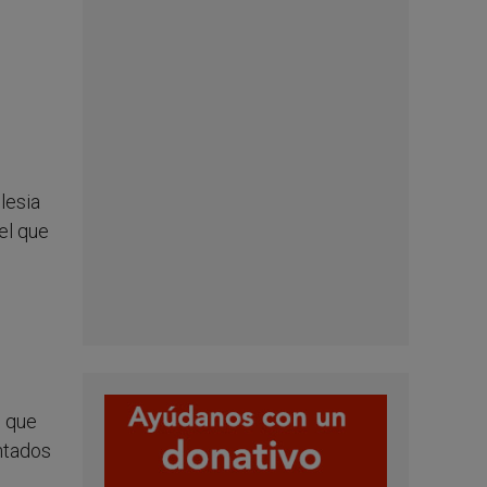
lesia
el que
l que
entados