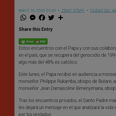
MAYO 16, 2005 00:00
ZENIT STAFF
CIUDAD DEL V
W
M
F
T
S
h
e
a
w
h
a
s
c
i
a
t
s
e
t
r
Share this Entry
s
e
b
t
e
A
n
o
e
p
g
o
r
p
e
k
Estos encuentros con el Papa y con sus colaborad
r
en el país, que se recupera del genocidio de 199
algo más del 48% es católico.
Este lunes, el Papa recibió en audiencia a monseñ
monseñor Philippe Rukamba, obispo de Butare; a
monseñor Jean Damascène Bimenyimana, obisp
Tras los encuentros privados, el Santo Padre ma
les dejará un mensaje en el que analizará la vida
por los prelados.