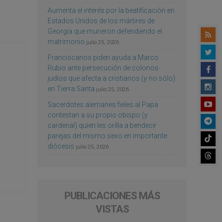
Aumenta el interés por la beatificación en
Estados Unidos de los mártires de
Georgia que murieron defendiendo el
matrimonio
julio 25, 2026
Franciscanos piden ayuda a Marco
Rubio ante persecución de colonos
judíos que afecta a cristianos (y no sólo)
en Tierra Santa
julio 25, 2026
Sacerdotes alemanes fieles al Papa
contestan a su propio obispo (y
cardenal) quien les orilla a bendecir
parejas del mismo sexo en importante
diócesis
julio 25, 2026
PUBLICACIONES MÁS
VISTAS