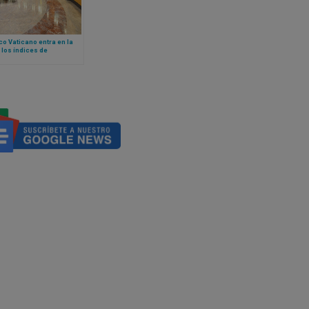
co Vaticano entra en la
 los índices de
ncia basados ​​en la fe