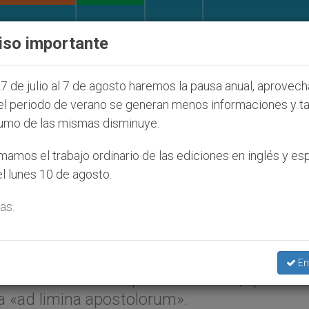
IGLESIA Y MUNDO
DOCUMENTOS
DONATIVOS
iso importante
íos que afecta a cristianos (y no sólo) en Tierra San
7 de julio al 7 de agosto haremos la pausa anual, aprovec
el periodo de verano se generan menos informaciones y t
umo de las mismas disminuye.
os de Ruanda en visita «ad
amos el trabajo ordinario de las ediciones en inglés y es
l lunes 10 de agosto.
as.
ayo 2005 (
ZENIT.org
).- Benedicto XVI com
En
personales a los obispos de Ruanda, que han
ta «ad limina apostolorum».