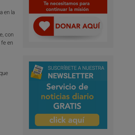
a en la
e, con
 fe en
 que