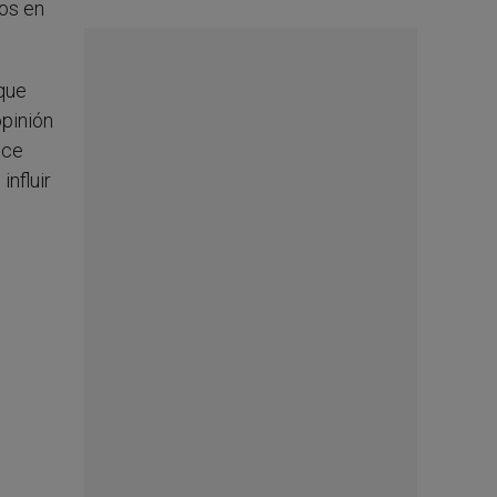
dos en
que
opinión
nce
influir