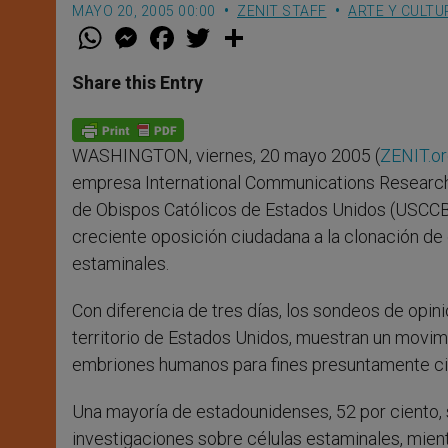
MAYO 20, 2005 00:00
ZENIT STAFF
ARTE Y CULTU
W
M
F
T
S
h
e
a
w
h
a
s
c
i
a
t
s
e
t
r
Share this Entry
s
e
b
t
e
A
n
o
e
p
g
o
r
p
e
k
WASHINGTON, viernes, 20 mayo 2005 (
ZENIT.o
r
empresa International Communications Research 
de Obispos Católicos de Estados Unidos (USCCB, p
creciente oposición ciudadana a la clonación de
estaminales.
Con diferencia de tres días, los sondeos de opini
territorio de Estados Unidos, muestran un movimi
embriones humanos para fines presuntamente cie
Una mayoría de estadounidenses, 52 por ciento, 
investigaciones sobre células estaminales, mien