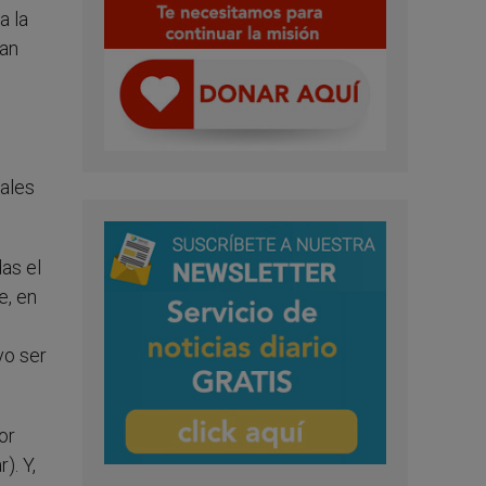
a la
ían
nales
as el
e, en
vo ser
or
). Y,