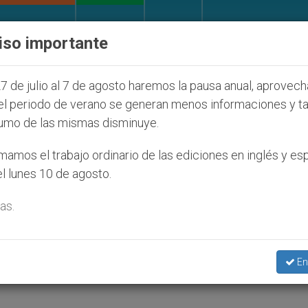
IGLESIA Y MUNDO
DOCUMENTOS
DONATIVOS
iso importante
s judíos que afecta a cristianos (y no sólo) en Tierr
7 de julio al 7 de agosto haremos la pausa anual, aprovec
el periodo de verano se generan menos informaciones y t
umo de las mismas disminuye.
e oponen a toda clonación
amos el trabajo ordinario de las ediciones en inglés y es
l lunes 10 de agosto.
as.
ón federal de la investigación con embrione
En