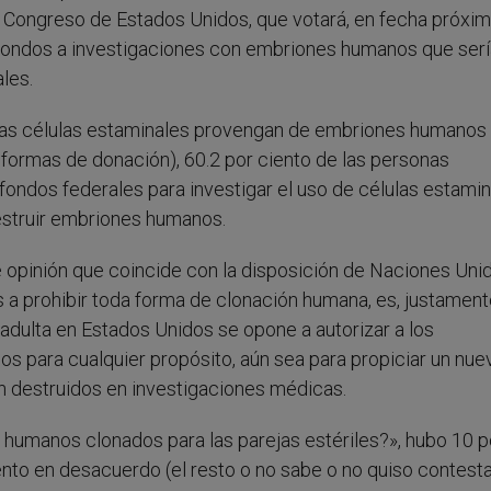
l Congreso de Estados Unidos, que votará, en fecha próxim
r fondos a investigaciones con embriones humanos que ser
les.
e las células estaminales provengan de embriones humanos
 formas de donación), 60.2 por ciento de las personas
fondos federales para investigar el uso de células estami
destruir embriones humanos.
 opinión que coincide con la disposición de Naciones Unid
 a prohibir toda forma de clonación humana, es, justament
 adulta en Estados Unidos se opone a autorizar a los
s para cualquier propósito, aún sea para propiciar un nue
an destruidos en investigaciones médicas.
es humanos clonados para las parejas estériles?», hubo 10 p
to en desacuerdo (el resto o no sabe o no quiso contestar