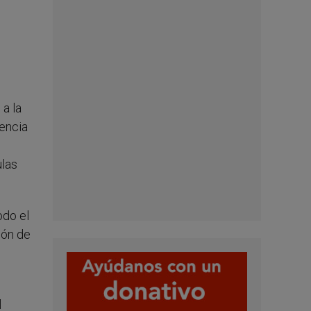
a la
encia
ulas
odo el
ión de
l