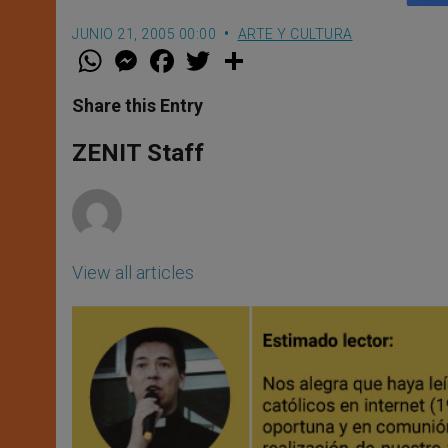
JUNIO 21, 2005 00:00
ARTE Y CULTURA
W
M
F
T
S
h
e
a
w
h
a
s
c
i
a
t
s
e
t
r
Share this Entry
s
e
b
t
e
A
n
o
e
p
g
o
r
ZENIT Staff
p
e
k
r
View all articles