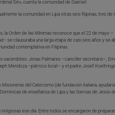
rdenal Sin», cuenta la comunidad de Daimiel.
almente la comunidad en Lipa otras seis filipinas, tres de 
es, la Orden de las Mínimas reconoce que el 22 de mayo –
ad– se clausuraba una larga etapa de casi seis años y se a
omunidad contemplativa en Filipinas.
tro sacerdotes: Jonas Palmares –canciller secretario–, Er
eph Mendoza –párroco local— y el padre Josef Koeltring
s Misioneras del Catecismo (de fundación italiana, ayudaro
as Dominicas de enseñanza de Lipa y las Siervas de Jesús de
religiosas ese día. Entre todos se encargaron de preparar