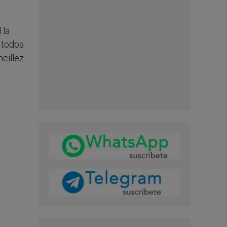
 la
 todos
ncillez