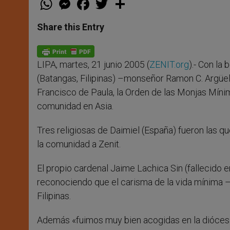
h
e
a
w
h
a
s
c
i
a
t
s
e
t
r
Share this Entry
s
e
b
t
e
A
n
o
e
p
g
o
r
p
e
k
LIPA, martes, 21 junio 2005 (
ZENIT.org
).- Con la
r
(Batangas, Filipinas) –monseñor Ramon C. Argüell
Francisco de Paula, la Orden de las Monjas Míni
comunidad en Asia.
Tres religiosas de Daimiel (España) fueron las qu
la comunidad a Zenit.
El propio cardenal Jaime Lachica Sin (fallecido 
reconociendo que el carisma de la vida mínima 
Filipinas.
Además «fuimos muy bien acogidas en la diócesi