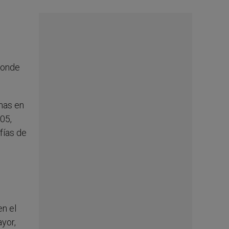
 donde
mas en
05,
fías de
en el
yor,