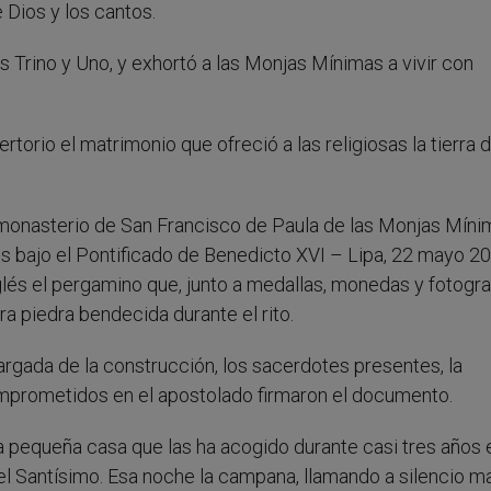
e Dios y los cantos.
os Trino y Uno, y exhortó a las Monjas Mínimas a vivir con
fertorio el matrimonio que ofreció a las religiosas la tierra
el monasterio de San Francisco de Paula de las Monjas Míni
s bajo el Pontificado de Benedicto XVI – Lipa, 22 mayo 20
glés el pergamino que, junto a medallas, monedas y fotogra
era piedra bendecida durante el rito.
cargada de la construcción, los sacerdotes presentes, la
mprometidos en el apostolado firmaron el documento.
 la pequeña casa que las ha acogido durante casi tres años 
el Santísimo. Esa noche la campana, llamando a silencio ma