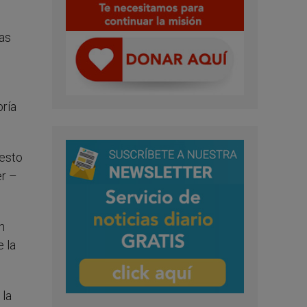
las
bría
nesto
er –
n
 la
 la