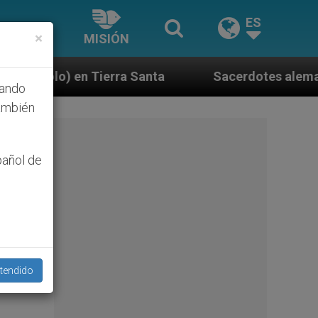
ES
×
MISIÓN
Santa
Sacerdotes alemanes fieles al Papa contes
hando
ambién
pañol de
tendido