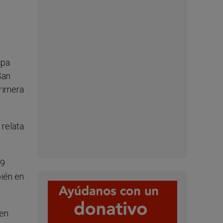
ipa
San
primera
 relata
99
ién en
ien