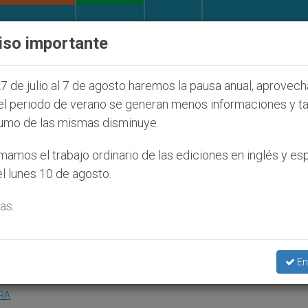
IGLESIA Y MUNDO
DOCUMENTOS
DONATIVOS
iso importante
judíos que afecta a cristianos (y no sólo) en Tierra 
7 de julio al 7 de agosto haremos la pausa anual, aprovec
el periodo de verano se generan menos informaciones y t
umo de las mismas disminuye.
fundacional de la primera
amos el trabajo ordinario de las ediciones en inglés y es
l lunes 10 de agosto.
 Mínimas en Asia
as.
 de la iglesia del monasterio en Filipinas
En
RA