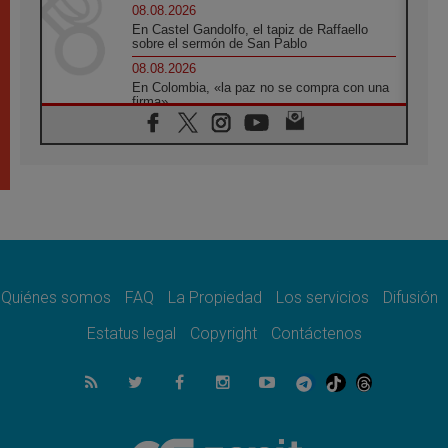
08.08.2026
En Castel Gandolfo, el tapiz de Raffaello
sobre el sermón de San Pablo
08.08.2026
En Colombia, «la paz no se compra con una
firma»
08.08.2026
En Venezuela celebraron los 416 años del
Santo Cristo de La Grita
08.08.2026
El Papa: en Santa Ágata contemplamos la
victoria del amor sobre la muerte
08.08.2026
León XIV visitará el Santuario de la Madre
del Buen Consejo de Genazzano
Quiénes somos
FAQ
La Propiedad
Los servicios
Difusión
07.08.2026
Filipinas: el Vicariato Apostólico de Calapán
Estatus legal
Copyright
Contáctenos
se convierte en diócesis
07.08.2026
Honduras: Los desplazados invisibles de una
crisis olvidada
07.08.2026
Bokalic: "En Argentina el Papa León señalará