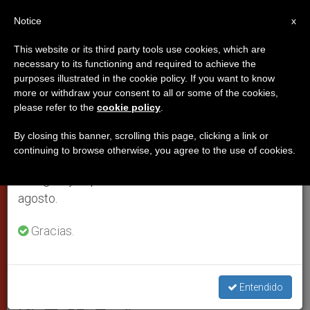
ES
Notice
×
x
Aviso importante
This website or its third party tools use cookies, which are
necessary to its functioning and required to achieve the
Del 27 de julio al 7 de agosto haremos la pausa
purposes illustrated in the cookie policy. If you want to know
«No hay dificultades
anual, aprovechando que en el periodo de verano
more or withdraw your consent to all or some of the cookies,
please refer to the
cookie policy
.
se generan menos informaciones y también el
insuperables» para las
consumo de las mismas disminuye.
relaciones China-Santa Sede
By closing this banner, scrolling this page, clicking a link or
continuing to browse otherwise, you agree to the use of cookies.
Retomamos el trabajo ordinario de las ediciones
en inglés y español de ZENIT el lunes 10 de
Según el arzobispo Lajolo, secretario
agosto.
vaticano para las Relaciones con los
Gracias.
Estados
JUNIO 23, 2005 00:00
ZENIT STAFF
CIUDAD DEL
Entendido
VATICANO
W
M
F
T
S