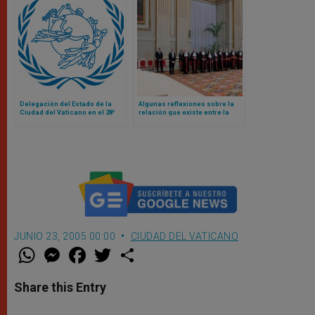
Delegación del Estado de la
Algunas reflexiones sobre la
Ciudad del Vaticano en el 28º
relación que existe entre la
Congreso Postal Universal
administración de justicia y el
valor de la unidad, según el
Papa León XIV
JUNIO 23, 2005 00:00
CIUDAD DEL VATICANO
W
M
F
T
S
h
e
a
w
h
a
s
c
i
a
t
s
e
t
r
Share this Entry
s
e
b
t
e
A
n
o
e