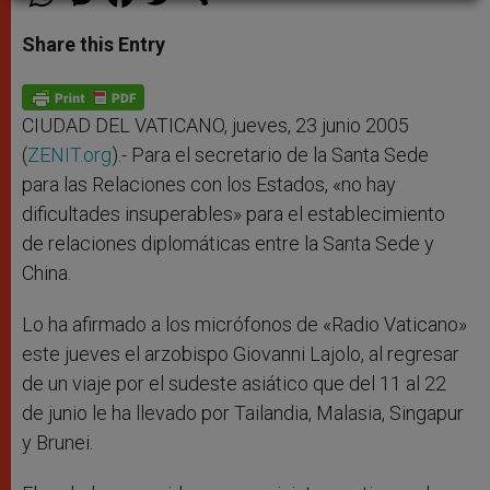
h
e
a
w
h
a
s
c
i
a
t
s
e
t
r
Share this Entry
s
e
b
t
e
A
n
o
e
p
g
o
r
p
e
k
r
CIUDAD DEL VATICANO, jueves, 23 junio 2005
(
ZENIT.org
).- Para el secretario de la Santa Sede
para las Relaciones con los Estados, «no hay
dificultades insuperables» para el establecimiento
de relaciones diplomáticas entre la Santa Sede y
China.
Lo ha afirmado a los micrófonos de «Radio Vaticano»
este jueves el arzobispo Giovanni Lajolo, al regresar
de un viaje por el sudeste asiático que del 11 al 22
de junio le ha llevado por Tailandia, Malasia, Singapur
y Brunei.