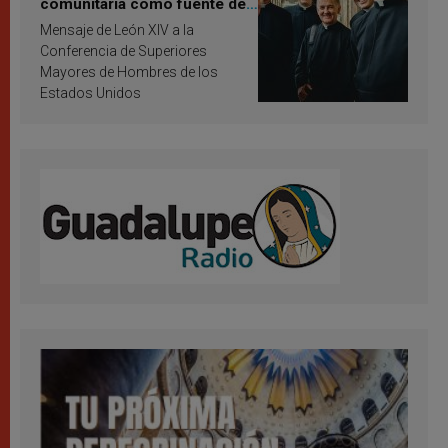
comunitaria como fuente de
inspiración y santificación
Mensaje de León XIV a la
Conferencia de Superiores
Mayores de Hombres de los
Estados Unidos