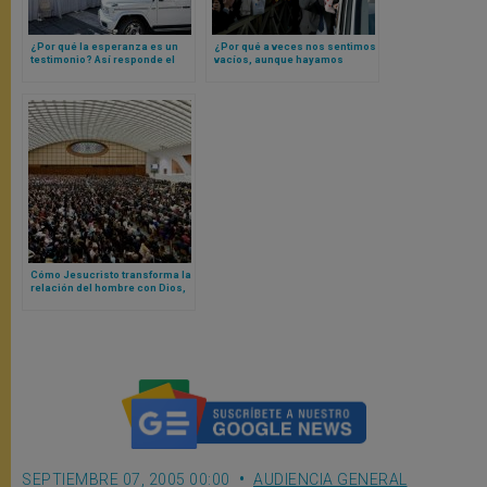
¿Por qué la esperanza es un
¿Por qué a veces nos sentimos
testimonio? Así responde el
vacíos, aunque hayamos
Papa León XIV con el ejemplo
hecho muchas cosas? Papa
de un beato africano
León XIV responde
Cómo Jesucristo transforma la
relación del hombre con Dios,
según Papa León XIV
SEPTIEMBRE 07, 2005 00:00
AUDIENCIA GENERAL