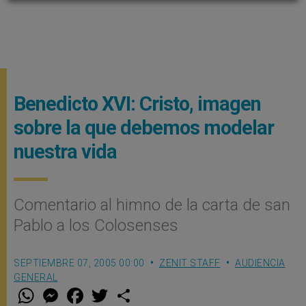
Benedicto XVI: Cristo, imagen
sobre la que debemos modelar
nuestra vida
Comentario al himno de la carta de san
Pablo a los Colosenses
SEPTIEMBRE 07, 2005 00:00
ZENIT STAFF
AUDIENCIA
GENERAL
W
M
F
T
S
h
e
a
w
h