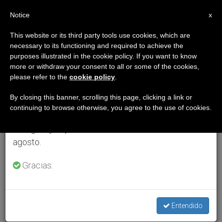
ES
Notice
×
x
Aviso importante
This website or its third party tools use cookies, which are
necessary to its functioning and required to achieve the
Del 27 de julio al 7 de agosto haremos la pausa
purposes illustrated in the cookie policy. If you want to know
anual, aprovechando que en el periodo de verano
more or withdraw your consent to all or some of the cookies,
please refer to the
cookie policy
.
se generan menos informaciones y también el
consumo de las mismas disminuye.
By closing this banner, scrolling this page, clicking a link or
continuing to browse otherwise, you agree to the use of cookies.
Retomamos el trabajo ordinario de las ediciones
en inglés y español de ZENIT el lunes 10 de
agosto.
Gracias.
Entendido