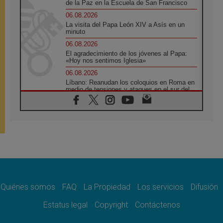
de la Paz en la Escuela de San Francisco
06.08.2026
La visita del Papa León XIV a Asís en un
minuto
06.08.2026
El agradecimiento de los jóvenes al Papa:
«Hoy nos sentimos Iglesia»
06.08.2026
Líbano: Reanudan los coloquios en Roma en
medio de tensiones y ataques en el sur del
país
06.08.2026
Hiroshima y Nagasaki, 81 años después.
Comienzan "Diez Días Oración por la Paz"
06.08.2026
Pizzaballa en Asís: los cristianos quieren
paz
06.08.2026
Sturla: La visita de León XIV será una buena
noticia para todo el Uruguay
Quiénes somos
FAQ
La Propiedad
Los servicios
Difusión
06.08.2026
Estatus legal
Copyright
Contáctenos
León XIV: La revolución del Evangelio
derriba los muros que separan