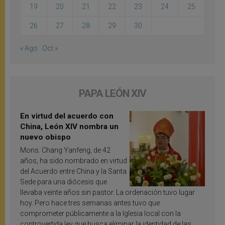
19
20
21
22
23
24
25
26
27
28
29
30
« Ago
Oct »
PAPA LEÓN XIV
En virtud del acuerdo con
China, León XIV nombra un
nuevo obispo
Mons. Chang Yanfeng, de 42
años, ha sido nombrado en virtud
del Acuerdo entre China y la Santa
Sede para una diócesis que
llevaba veinte años sin pastor. La ordenación tuvo lugar
hoy. Pero hace tres semanas antes tuvo que
comprometer públicamente a la Iglesia local con la
controvertida ley que busca eliminar la identidad de las