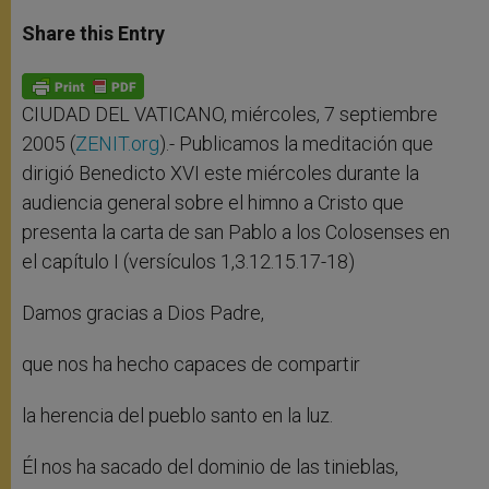
a
s
c
i
a
t
s
e
t
r
Share this Entry
s
e
b
t
e
A
n
o
e
p
g
o
r
p
e
k
r
CIUDAD DEL VATICANO, miércoles, 7 septiembre
2005 (
ZENIT.org
).- Publicamos la meditación que
dirigió Benedicto XVI este miércoles durante la
audiencia general sobre el himno a Cristo que
presenta la carta de san Pablo a los Colosenses en
el capítulo I (versículos 1,3.12.15.17-18)
Damos gracias a Dios Padre,
que nos ha hecho capaces de compartir
la herencia del pueblo santo en la luz.
Él nos ha sacado del dominio de las tinieblas,