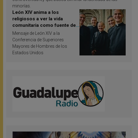
minorías.
León XIV anima a los
religiosos a ver la vida
comunitaria como fuente de
inspiración y santificación
Mensaje de León XIV a la
Conferencia de Superiores
Mayores de Hombres de los
Estados Unidos