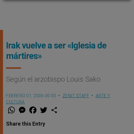
Irak vuelve a ser «Iglesia de
mártires»
Según el arzobispo Louis Sako
FEBRERO 01, 2006 00:00
ZENIT STAFF
ARTE Y
CULTURA
W
M
F
T
S
h
e
a
w
h
a
s
c
i
a
t
s
e
t
r
Share this Entry
s
e
b
t
e
A
n
o
e