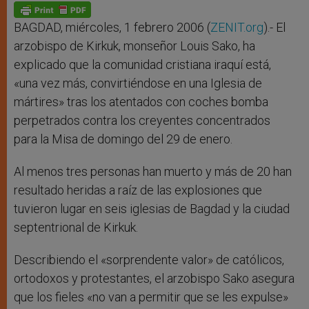
p
g
o
r
p
e
k
r
BAGDAD, miércoles, 1 febrero 2006 (
ZENIT.org
).- El
arzobispo de Kirkuk, monseñor Louis Sako, ha
explicado que la comunidad cristiana iraquí está,
«una vez más, convirtiéndose en una Iglesia de
mártires» tras los atentados con coches bomba
perpetrados contra los creyentes concentrados
para la Misa de domingo del 29 de enero.
Al menos tres personas han muerto y más de 20 han
resultado heridas a raíz de las explosiones que
tuvieron lugar en seis iglesias de Bagdad y la ciudad
septentrional de Kirkuk.
Describiendo el «sorprendente valor» de católicos,
ortodoxos y protestantes, el arzobispo Sako asegura
que los fieles «no van a permitir que se les expulse»