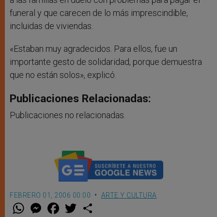
funeral y que carecen de lo más imprescindible,
incluidas de viviendas.
«Estaban muy agradecidos. Para ellos, fue un
importante gesto de solidaridad, porque demuestra
que no están solos», explicó.
Publicaciones Relacionadas:
Publicaciones no relacionadas.
FEBRERO 01, 2006 00:00
ARTE Y CULTURA
W
M
F
T
S
h
e
a
w
h