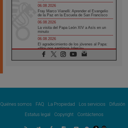
06.08.2026
Fray Marco Vianelli: Aprender el Evangelio
de la Paz en la Escuela de San Francisco
06.08.2026
La visita del Papa León XIV a Asís en un
minuto
06.08.2026
El agradecimiento de los jóvenes al Papa:
«Hoy nos sentimos Iglesia»
06.08.2026
Líbano: Reanudan los coloquios en Roma en
medio de tensiones y ataques en el sur del
país
06.08.2026
Hiroshima y Nagasaki, 81 años después.
Comienzan "Diez Días Oración por la Paz"
06.08.2026
Pizzaballa en Asís: los cristianos quieren
paz
Quiénes somos
FAQ
La Propiedad
Los servicios
Difusión
06.08.2026
Estatus legal
Copyright
Contáctenos
Sturla: La visita de León XIV será una buena
noticia para todo el Uruguay
06.08.2026