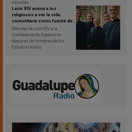
minorías.
León XIV anima a los
religiosos a ver la vida
comunitaria como fuente de
inspiración y santificación
Mensaje de León XIV a la
Conferencia de Superiores
Mayores de Hombres de los
Estados Unidos