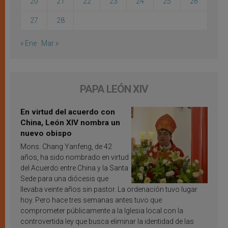
20
21
22
23
24
25
26
27
28
« Ene
Mar »
PAPA LEÓN XIV
En virtud del acuerdo con
China, León XIV nombra un
nuevo obispo
Mons. Chang Yanfeng, de 42
años, ha sido nombrado en virtud
del Acuerdo entre China y la Santa
Sede para una diócesis que
llevaba veinte años sin pastor. La ordenación tuvo lugar
hoy. Pero hace tres semanas antes tuvo que
comprometer públicamente a la Iglesia local con la
controvertida ley que busca eliminar la identidad de las