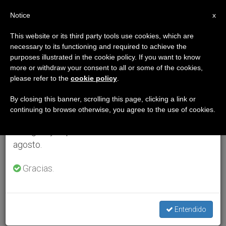
ES
Notice
×
x
Aviso importante
This website or its third party tools use cookies, which are
necessary to its functioning and required to achieve the
Del 27 de julio al 7 de agosto haremos la pausa
purposes illustrated in the cookie policy. If you want to know
anual, aprovechando que en el periodo de verano
more or withdraw your consent to all or some of the cookies,
please refer to the
cookie policy
.
se generan menos informaciones y también el
consumo de las mismas disminuye.
By closing this banner, scrolling this page, clicking a link or
continuing to browse otherwise, you agree to the use of cookies.
Retomamos el trabajo ordinario de las ediciones
en inglés y español de ZENIT el lunes 10 de
agosto.
Gracias.
Entendido