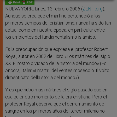
p
g
o
r
p
e
k
r
NUEVA YORK, lunes, 13 febrero 2006 (
ZENIT.org
).-
Aunque se crea que el martirio perteneció a los
primeros tiempos del cristianismo, nunca ha sido tan
actual como en nuestra época, en particular entre
los ambientes del fundamentalismo islámico.
Es la preocupación que expresa el profesor Robert
Royal, autor en 2002 del libro «Los mártires del siglo
XX. El rostro olvidado de la historia del mundo» (Ed.
Ancora, Italia: «I martiri del ventesimosecolo. Il volto
dimenticato della storia del mondo»).
Y es que hubo más mártires el siglo pasado que en
cualquier otro momento de la era cristiana. Pero el
profesor Royal observa que el derramamiento de
sangre en los primeros años del tercer milenio no