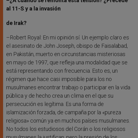
–¿A cuándo se remonta esta tensión? ¿Precede
al 11-S y a la invasión
de Irak?
–Robert Royal: En mi opinión sí. Un ejemplo claro es
el asesinato de John Joseph, obispo de Faisalabad,
en Pakistán, muerto en circunstancias misteriosas
en mayo de 1997, que refleja una modalidad que se
está representando con frecuencia. Esto es, un
régimen que hace casi imposible para los no
musulmanes encontrar trabajo o participar en la vida
pública y de hecho crea un clima en el que su
persecución es legítima. Es una forma de
islamización forzada, de campaña por la «pureza
religiosa» común ya en muchos países musulmanes.
No todos los estudiosos del Corán o los religiosos
musulmanes la justifican, pero la presión de los