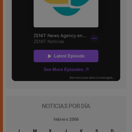
NOTICIAS POR DÍA
febrero 2006
L
M
X
J
V
S
D