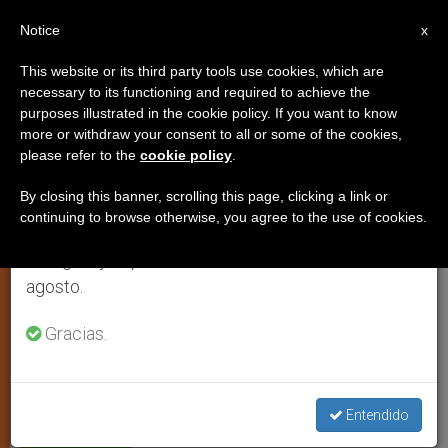
ES
Notice
×
x
Aviso importante
This website or its third party tools use cookies, which are
necessary to its functioning and required to achieve the
Del 27 de julio al 7 de agosto haremos la pausa
purposes illustrated in the cookie policy. If you want to know
La amenaza del
anual, aprovechando que en el periodo de verano
more or withdraw your consent to all or some of the cookies,
please refer to the
cookie policy
.
se generan menos informaciones y también el
fundamentalismo islámico a la
consumo de las mismas disminuye.
libertad religiosa
By closing this banner, scrolling this page, clicking a link or
continuing to browse otherwise, you agree to the use of cookies.
Retomamos el trabajo ordinario de las ediciones
en inglés y español de ZENIT el lunes 10 de
Entrevista al profesor Robert Royal
agosto.
Gracias.
FEBRERO 13, 2006 00:00
ZENIT STAFF
IGLESIA LOCAL
W
M
F
T
S
h
e
a
w
h
a
s
c
i
a
t
s
e
t
r
Share this Entry
s
e
b
t
e
Entendido
A
n
o
e