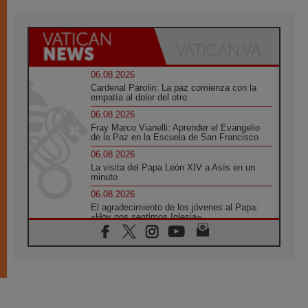
06.08.2026
Cardenal Parolin: La paz comienza con la
empatía al dolor del otro
06.08.2026
Fray Marco Vianelli: Aprender el Evangelio
de la Paz en la Escuela de San Francisco
06.08.2026
La visita del Papa León XIV a Asís en un
minuto
06.08.2026
El agradecimiento de los jóvenes al Papa:
«Hoy nos sentimos Iglesia»
06.08.2026
Líbano: Reanudan los coloquios en Roma en
medio de tensiones y ataques en el sur del
país
06.08.2026
Hiroshima y Nagasaki, 81 años después.
Comienzan "Diez Días Oración por la Paz"