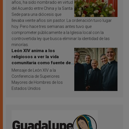
años, ha sido nombrado en virtud
del Acuerdo entre China y la Santa
Sede para una diócesis que
llevaba veinte años sin pastor. La ordenación tuvo lugar
hoy. Pero hace tres semanas antes tuvo que
comprometer públicamente a la Iglesia local con la
controvertida ley que busca eliminar la identidad de las
minorías.
León XIV anima a los
religiosos a ver la vida
comunitaria como fuente de
inspiración y santificación
Mensaje de León XIV a la
Conferencia de Superiores
Mayores de Hombres de los
Estados Unidos