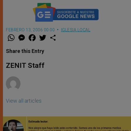
FEBRERO 13, 2006 00:00
IGLESIA LOCAL
W
M
F
T
S
h
e
a
w
h
a
s
c
i
a
t
s
e
t
r
Share this Entry
s
e
b
t
e
A
n
o
e
p
g
o
r
ZENIT Staff
p
e
k
r
View all articles