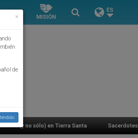
ES
×
MISIÓN
hando
ambién
pañol de
tendido
ierra Santa
Sacerdotes alemanes fieles al Papa 