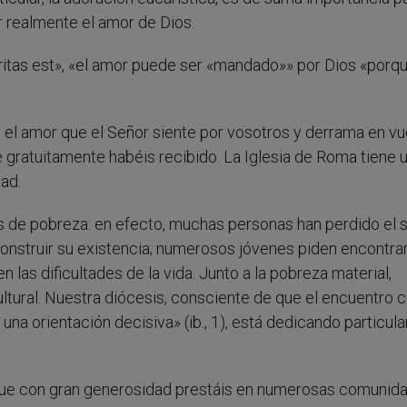
r realmente el amor de Dios.
aritas est», «el amor puede ser «mandado»» por Dios «porq
d el amor que el Señor siente por vosotros y derrama en vu
 gratuitamente habéis recibido. La Iglesia de Roma tiene 
dad.
 de pobreza: en efecto, muchas personas han perdido el 
construir su existencia; numerosos jóvenes piden encontra
las dificultades de la vida. Junto a la pobreza material,
ltural. Nuestra diócesis, consciente de que el encuentro 
, una orientación decisiva» (ib., 1), está dedicando particula
 que con gran generosidad prestáis en numerosas comunid