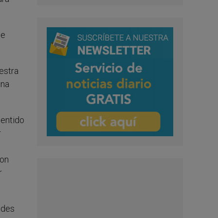
ue
estra
una
sentido
r
con
r
ades