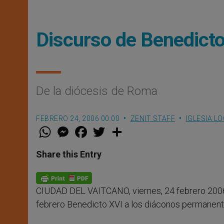
Discurso de Benedict
De la diócesis de Roma
FEBRERO 24, 2006 00:00
ZENIT STAFF
IGLESIA L
W
M
F
T
S
h
e
a
w
h
a
s
c
i
a
t
s
e
t
r
Share this Entry
s
e
b
t
e
A
n
o
e
p
g
o
r
p
e
k
CIUDAD DEL VAITCANO, viernes, 24 febrero 2006
r
febrero Benedicto XVI a los diáconos permanent