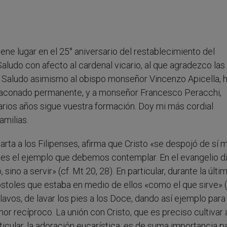
ene lugar en el 25° aniversario del restablecimiento del
ludo con afecto al cardenal vicario, al que agradezco las
. Saludo asimismo al obispo monseñor Vincenzo Apicella, 
diaconado permanente, y a monseñor Francesco Peracchi,
arios años sigue vuestra formación. Doy mi más cordial
amilias.
arta a los Filipenses, afirma que Cristo «se despojó de sí 
to es el ejemplo que debemos contemplar. En el evangelio di
sino a servir» (cf. Mt 20, 28). En particular, durante la últi
toles que estaba en medio de ellos «como el que sirve» (
clavos, de lavar los pies a los Doce, dando así ejemplo para
amor recíproco. La unión con Cristo, que es preciso cultivar 
rticular, la adoración eucarística, es de suma importancia p