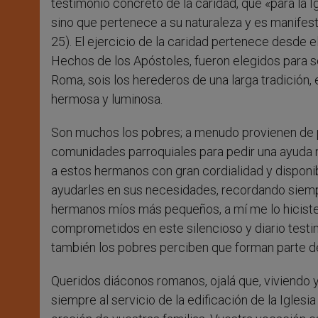
testimonio concreto de la caridad, que «para la Ig
sino que pertenece a su naturaleza y es manifest
25). El ejercicio de la caridad pertenece desde el 
Hechos de los Apóstoles, fueron elegidos para se
Roma, sois los herederos de una larga tradición,
hermosa y luminosa.
Son muchos los pobres; a menudo provienen de paí
comunidades parroquiales para pedir una ayuda 
a estos hermanos con gran cordialidad y disponib
ayudarles en sus necesidades, recordando siempr
hermanos míos más pequeños, a mí me lo hicisteis
comprometidos en este silencioso y diario testim
también los pobres perciben que forman parte de la
Queridos diáconos romanos, ojalá que, viviendo y 
siempre al servicio de la edificación de la Igles