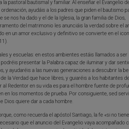
a pastoral bautismal y familiar. Al enseñar el Evangelio d
a ordenación, ayudáis a los padres que piden el bautismo p
e se nos ha dado y el de la Iglesia, la gran familia de Dios,
cramento del matrimonio les anunciáis la verdad sobre el 
 en un amor exclusivo y definitivo se convierte en el icon
11).
ales y escuelas: en estos ambientes estáis llamados a ser
 podréis presentar la Palabra capaz de iluminar y dar senti
s, y ayudaréis a las nuevas generaciones a descubrir la be
 de la Verdad que hace libres, y guiaréis a los habitantes d
r al Redentor en su vida es para el hombre fuente de prof
bién en los momentos de prueba. Por consiguiente, sed serv
que Dios quiere dar a cada hombre.
orque, como recuerda el apóstol Santiago, la fe «si no tiene
 necesario que el anuncio del Evangelio vaya acompañado c