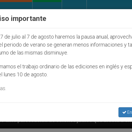
IGLESIA Y MUNDO
DOCUMENTOS
DONATIVOS
iso importante
7 de julio al 7 de agosto haremos la pausa anual, aprovec
el periodo de verano se generan menos informaciones y t
umo de las mismas disminuye.
amos el trabajo ordinario de las ediciones en inglés y es
l lunes 10 de agosto.
as.
En
lonos judíos que afecta a cristianos (y no sólo) en T