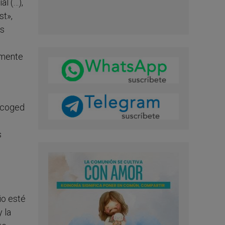
al (…),
st»,
os
e
rmente
 Acoged
s
io esté
 la