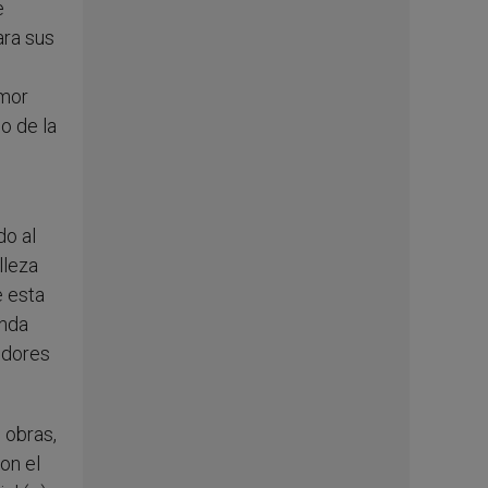
e
ara sus
amor
o de la
do al
lleza
e esta
unda
idores
 obras,
on el