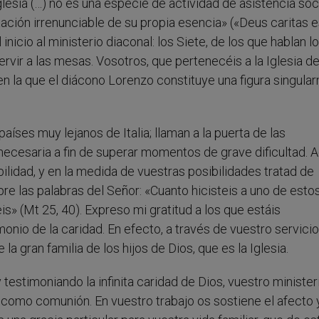
lesia (…) no es una especie de actividad de asistencia soci
ación irrenunciable de su propia esencia» («Deus caritas e
inicio al ministerio diaconal: los Siete, de los que hablan l
rvir a las mesas. Vosotros, que pertenecéis a la Iglesia d
 en la que el diácono Lorenzo constituye una figura singula
ses muy lejanos de Italia; llaman a la puerta de las
necesaria a fin de superar momentos de grave dificultad.
ilidad, y en la medida de vuestras posibilidades tratad de
e las palabras del Señor: «Cuanto hicisteis a uno de esto
» (Mt 25, 40). Expreso mi gratitud a los que estáis
onio de la caridad. En efecto, a través de vuestro servicio
 gran familia de los hijos de Dios, que es la Iglesia.
testimoniando la infinita caridad de Dios, vuestro minister
ia como comunión. En vuestro trabajo os sostiene el afecto y