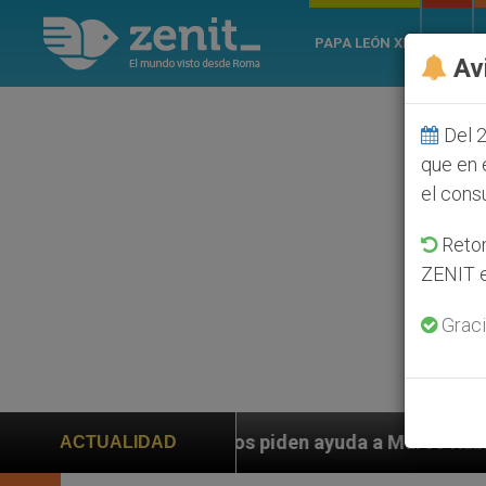
PAPA LEÓN XIV
ROMA
Av
Del 2
que en 
el cons
Retom
ZENIT e
Graci
anos piden ayuda a Marco Rubio ante persecución de co
ACTUALIDAD