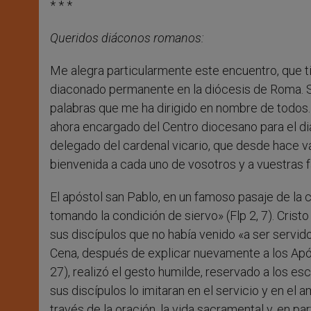
* * *
Queridos diáconos romanos:
Me alegra particularmente este encuentro, que ti
diaconado permanente en la diócesis de Roma. Sa
palabras que me ha dirigido en nombre de todos
ahora encargado del Centro diocesano para el 
delegado del cardenal vicario, que desde hace v
bienvenida a cada uno de vosotros y a vuestras f
El apóstol san Pablo, en un famoso pasaje de la c
tomando la condición de siervo» (Flp 2, 7). Cris
sus discípulos que no había venido «a ser servido, 
Cena, después de explicar nuevamente a los Após
27), realizó el gesto humilde, reservado a los es
sus discípulos lo imitaran en el servicio y en el 
través de la oración, la vida sacramental y, en pa