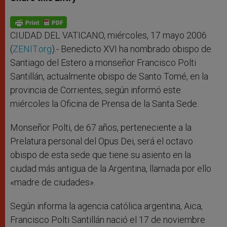
s
e
b
t
e
A
n
o
e
p
g
o
r
p
e
k
r
CIUDAD DEL VATICANO, miércoles, 17 mayo 2006
(
ZENIT.org
).- Benedicto XVI ha nombrado obispo de
Santiago del Estero a monseñor Francisco Polti
Santillán, actualmente obispo de Santo Tomé, en la
provincia de Corrientes, según informó este
miércoles la Oficina de Prensa de la Santa Sede.
Monseñor Polti, de 67 años, perteneciente a la
Prelatura personal del Opus Dei, será el octavo
obispo de esta sede que tiene su asiento en la
ciudad más antigua de la Argentina, llamada por ello
«madre de ciudades».
Según informa la agencia católica argentina, Aica,
Francisco Polti Santillán nació el 17 de noviembre