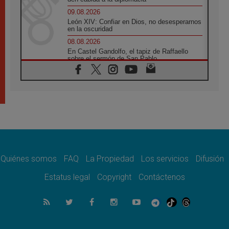
09.08.2026
León XIV: Confiar en Dios, no desesperarnos
en la oscuridad
08.08.2026
En Castel Gandolfo, el tapiz de Raffaello
sobre el sermón de San Pablo
08.08.2026
En Colombia, «la paz no se compra con una
firma»
08.08.2026
En Venezuela celebraron los 416 años del
Santo Cristo de La Grita
08.08.2026
El Papa: en Santa Ágata contemplamos la
victoria del amor sobre la muerte
Quiénes somos
FAQ
La Propiedad
Los servicios
Difusión
08.08.2026
León XIV visitará el Santuario de la Madre
Estatus legal
Copyright
Contáctenos
del Buen Consejo de Genazzano
07.08.2026
Filipinas: el Vicariato Apostólico de Calapán
se convierte en diócesis
07.08.2026