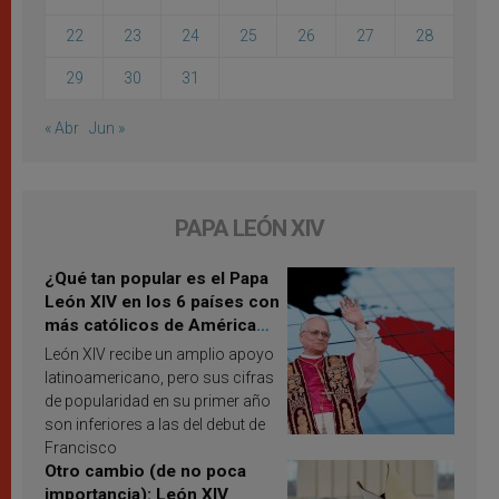
22
23
24
25
26
27
28
29
30
31
« Abr
Jun »
PAPA LEÓN XIV
¿Qué tan popular es el Papa
León XIV en los 6 países con
más católicos de América
Latina en 2026? Publican
León XIV recibe un amplio apoyo
resultados de investigación
latinoamericano, pero sus cifras
de popularidad en su primer año
son inferiores a las del debut de
Francisco
Otro cambio (de no poca
importancia): León XIV