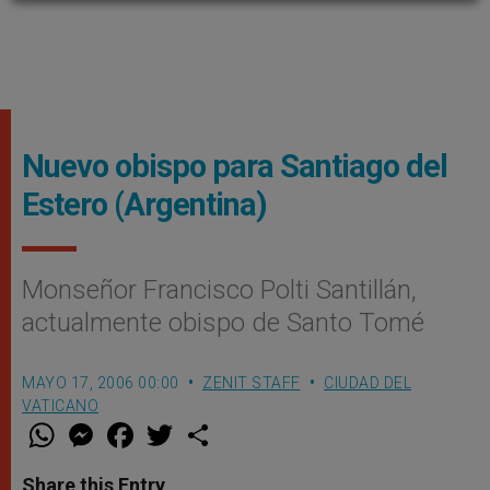
Nuevo obispo para Santiago del
Estero (Argentina)
Monseñor Francisco Polti Santillán,
actualmente obispo de Santo Tomé
MAYO 17, 2006 00:00
ZENIT STAFF
CIUDAD DEL
VATICANO
W
M
F
T
S
h
e
a
w
h
a
s
c
i
a
t
s
e
t
r
Share this Entry