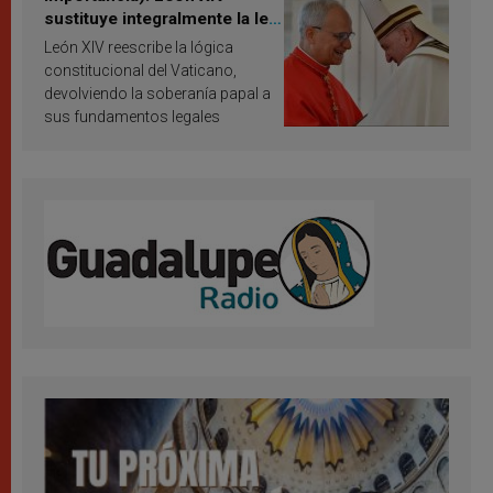
sustituye integralmente la ley
vaticana de Papa Francisco
León XIV reescribe la lógica
constitucional del Vaticano,
devolviendo la soberanía papal a
sus fundamentos legales