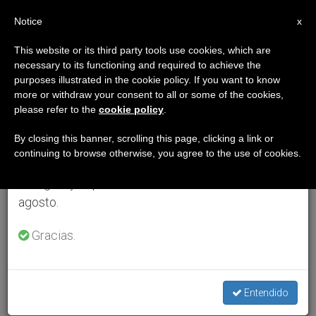
ES
Notice
×
x
Aviso importante
This website or its third party tools use cookies, which are
necessary to its functioning and required to achieve the
Del 27 de julio al 7 de agosto haremos la pausa
purposes illustrated in the cookie policy. If you want to know
anual, aprovechando que en el periodo de verano
more or withdraw your consent to all or some of the cookies,
please refer to the
cookie policy
.
se generan menos informaciones y también el
consumo de las mismas disminuye.
By closing this banner, scrolling this page, clicking a link or
continuing to browse otherwise, you agree to the use of cookies.
Retomamos el trabajo ordinario de las ediciones
en inglés y español de ZENIT el lunes 10 de
agosto.
Gracias.
Entendido