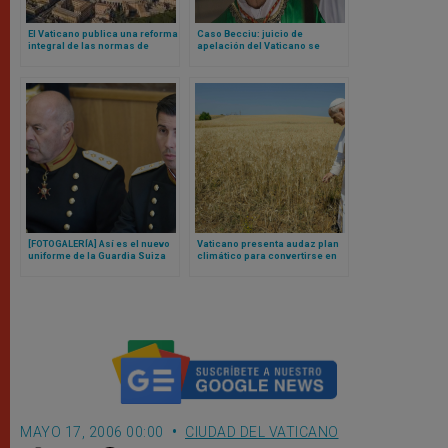
El Vaticano publica una reforma
Caso Becciu: juicio de
integral de las normas de
apelación del Vaticano se
contratación pública para
adentra en aguas inexploradas
fortalecer la transparencia y la
en medio de cuestionamientos
eficiencia
sobre el papel de la fiscalía
[FOTOGALERÍA] Así es el nuevo
Vaticano presenta audaz plan
uniforme de la Guardia Suiza
climático para convertirse en
del Papa
primer Estado Carbono Neutral
del mundo
MAYO 17, 2006 00:00
CIUDAD DEL VATICANO