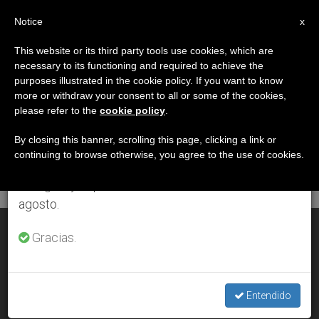
ES
Notice
×
x
Aviso importante
This website or its third party tools use cookies, which are
necessary to its functioning and required to achieve the
Del 27 de julio al 7 de agosto haremos la pausa
DÍA
purposes illustrated in the cookie policy. If you want to know
anual, aprovechando que en el periodo de verano
Mayo 30th, 2006
more or withdraw your consent to all or some of the cookies,
please refer to the
cookie policy
.
se generan menos informaciones y también el
consumo de las mismas disminuye.
By closing this banner, scrolling this page, clicking a link or
continuing to browse otherwise, you agree to the use of cookies.
ÚLTIMAS NOTICIAS
Retomamos el trabajo ordinario de las ediciones
en inglés y español de ZENIT el lunes 10 de
agosto.
Milicia de la Inmaculada
Gracias.
MAY 30, 2006 00:00
ZENIT STAFF
Entendido