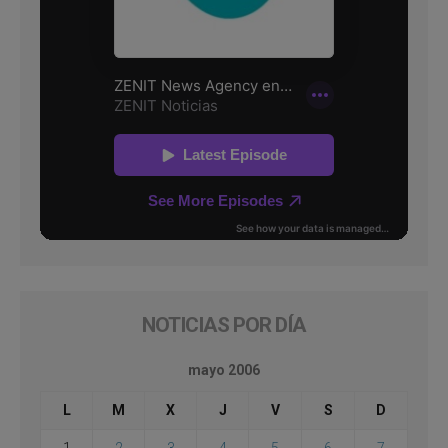
NOTICIAS POR DÍA
mayo 2006
L
M
X
J
V
S
D
1
2
3
4
5
6
7