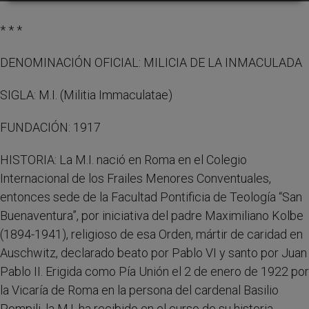
* * *
DENOMINACIÓN OFICIAL: MILICIA DE LA INMACULADA
SIGLA: M.I. (Militia Immaculatae)
FUNDACIÓN: 1917
HISTORIA: La M.I. nació en Roma en el Colegio
Internacional de los Frailes Menores Conventuales,
entonces sede de la Facultad Pontificia de Teología “San
Buenaventura”, por iniciativa del padre Maximiliano Kolbe
(1894-1941), religioso de esa Orden, mártir de caridad en
Auschwitz, declarado beato por Pablo VI y santo por Juan
Pablo II. Erigida como Pía Unión el 2 de enero de 1922 por
la Vicaría de Roma en la persona del cardenal Basilio
Pompilj, la M.I. ha recibido en el curso de su historia