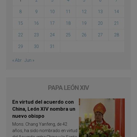
8
9
10
11
12
13
14
15
16
17
18
19
20
21
22
23
24
25
26
27
28
29
30
31
« Abr
Jun »
PAPA LEÓN XIV
En virtud del acuerdo con
China, León XIV nombra un
nuevo obispo
Mons. Chang Yanfeng, de 42
años, ha sido nombrado en virtud
del Acuerdo entre China y la Santa