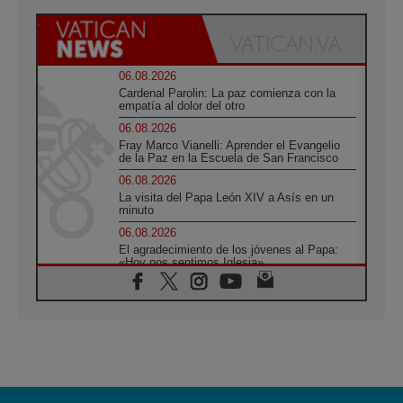
06.08.2026
Cardenal Parolin: La paz comienza con la
empatía al dolor del otro
06.08.2026
Fray Marco Vianelli: Aprender el Evangelio
de la Paz en la Escuela de San Francisco
06.08.2026
La visita del Papa León XIV a Asís en un
minuto
06.08.2026
El agradecimiento de los jóvenes al Papa:
«Hoy nos sentimos Iglesia»
06.08.2026
Líbano: Reanudan los coloquios en Roma en
medio de tensiones y ataques en el sur del
país
06.08.2026
Hiroshima y Nagasaki, 81 años después.
Comienzan "Diez Días Oración por la Paz"
06.08.2026