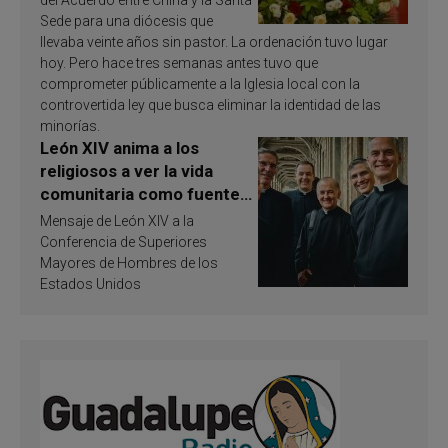
Sede para una diócesis que
llevaba veinte años sin pastor. La ordenación tuvo lugar
hoy. Pero hace tres semanas antes tuvo que
comprometer públicamente a la Iglesia local con la
controvertida ley que busca eliminar la identidad de las
minorías.
León XIV anima a los
religiosos a ver la vida
comunitaria como fuente
de inspiración y
Mensaje de León XIV a la
santificación
Conferencia de Superiores
Mayores de Hombres de los
Estados Unidos