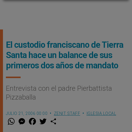
El custodio franciscano de Tierra
Santa hace un balance de sus
primeros dos años de mandato
Entrevista con el padre Pierbattista
Pizzaballa
JULIO 21, 2006 00:00
ZENIT STAFF
IGLESIA LOCAL
W
M
F
T
S
h
e
a
w
h
a
s
c
i
a