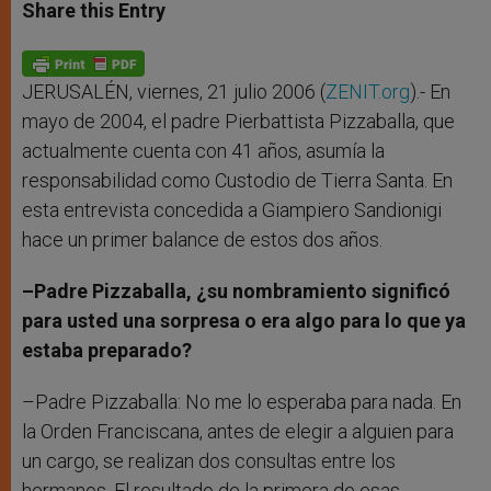
t
s
e
t
r
Share this Entry
s
e
b
t
e
A
n
o
e
p
g
o
r
p
e
k
r
JERUSALÉN, viernes, 21 julio 2006 (
ZENIT.org
).- En
mayo de 2004, el padre Pierbattista Pizzaballa, que
actualmente cuenta con 41 años, asumía la
responsabilidad como Custodio de Tierra Santa. En
esta entrevista concedida a Giampiero Sandionigi
hace un primer balance de estos dos años.
–Padre Pizzaballa, ¿su nombramiento significó
para usted una sorpresa o era algo para lo que ya
estaba preparado?
–Padre Pizzaballa: No me lo esperaba para nada. En
la Orden Franciscana, antes de elegir a alguien para
un cargo, se realizan dos consultas entre los
hermanos. El resultado de la primera de esas