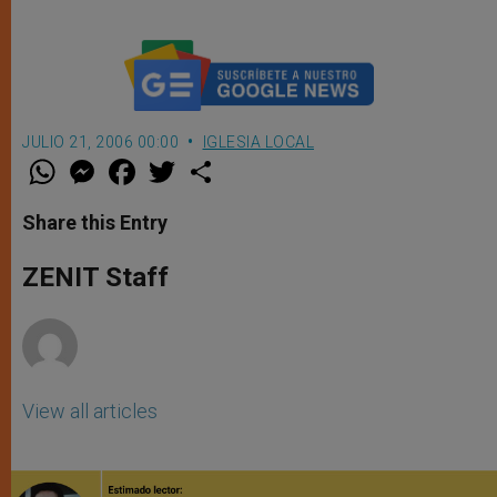
JULIO 21, 2006 00:00
IGLESIA LOCAL
W
M
F
T
S
h
e
a
w
h
a
s
c
i
a
t
s
e
t
r
Share this Entry
s
e
b
t
e
A
n
o
e
p
g
o
r
ZENIT Staff
p
e
k
r
View all articles