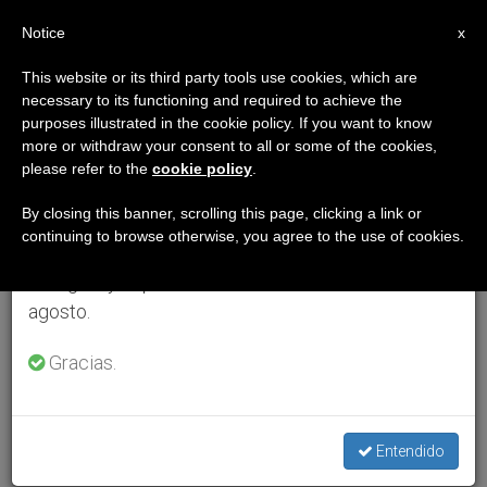
ES
Notice
×
x
Aviso importante
This website or its third party tools use cookies, which are
necessary to its functioning and required to achieve the
Del 27 de julio al 7 de agosto haremos la pausa
purposes illustrated in the cookie policy. If you want to know
anual, aprovechando que en el periodo de verano
more or withdraw your consent to all or some of the cookies,
please refer to the
cookie policy
.
se generan menos informaciones y también el
consumo de las mismas disminuye.
By closing this banner, scrolling this page, clicking a link or
continuing to browse otherwise, you agree to the use of cookies.
Retomamos el trabajo ordinario de las ediciones
en inglés y español de ZENIT el lunes 10 de
agosto.
Gracias.
Entendido