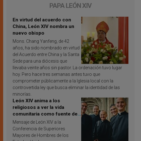
PAPA LEÓN XIV
En virtud del acuerdo con
China, León XIV nombra un
nuevo obispo
Mons. Chang Yanfeng, de 42
años, ha sido nombrado en virtud
del Acuerdo entre China y la Santa
Sede para una diócesis que
llevaba veinte años sin pastor. La ordenación tuvo lugar
hoy. Pero hace tres semanas antes tuvo que
comprometer públicamente a la Iglesia local con la
controvertida ley que busca eliminar la identidad de las
minorías.
León XIV anima a los
religiosos a ver la vida
comunitaria como fuente de
inspiración y santificación
Mensaje de León XIV a la
Conferencia de Superiores
Mayores de Hombres de los