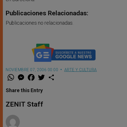
Publicaciones Relacionadas:
Publicaciones no relacionadas.
NOVIEMBRE 07, 2006 00:00
ARTE Y CULTURA
W
M
F
T
S
h
e
a
w
h
a
s
c
i
a
t
s
e
t
r
Share this Entry
s
e
b
t
e
A
n
o
e
p
g
o
r
ZENIT Staff
p
e
k
r