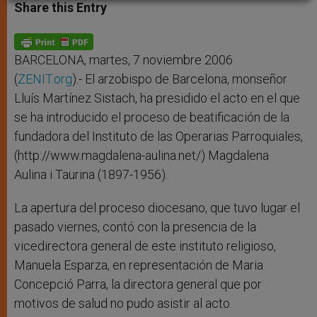
t
s
e
t
r
Share this Entry
s
e
b
t
e
A
n
o
e
p
g
o
r
p
e
k
r
BARCELONA, martes, 7 noviembre 2006
(
ZENIT.org
).- El arzobispo de Barcelona, monseñor
Lluís Martínez Sistach, ha presidido el acto en el que
se ha introducido el proceso de beatificación de la
fundadora del Instituto de las Operarias Parroquiales,
(http://www.magdalena-aulina.net/) Magdalena
Aulina i Taurina (1897-1956).
La apertura del proceso diocesano, que tuvo lugar el
pasado viernes, contó con la presencia de la
vicedirectora general de este instituto religioso,
Manuela Esparza, en representación de Maria
Concepció Parra, la directora general que por
motivos de salud no pudo asistir al acto.