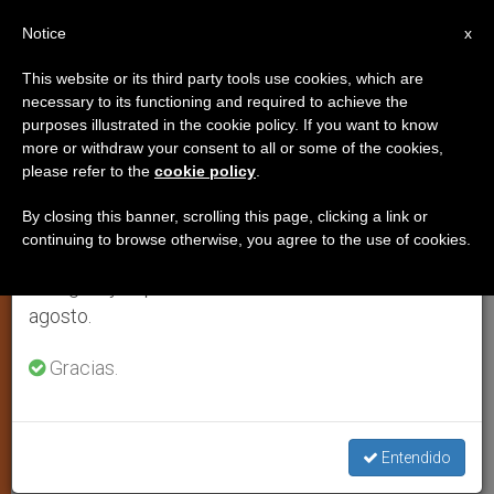
ES
Notice
×
x
Aviso importante
This website or its third party tools use cookies, which are
necessary to its functioning and required to achieve the
Del 27 de julio al 7 de agosto haremos la pausa
purposes illustrated in the cookie policy. If you want to know
Abren el proceso diocesano para
anual, aprovechando que en el periodo de verano
more or withdraw your consent to all or some of the cookies,
please refer to the
cookie policy
.
se generan menos informaciones y también el
la beatificación de Magdalena
consumo de las mismas disminuye.
Aulina
By closing this banner, scrolling this page, clicking a link or
continuing to browse otherwise, you agree to the use of cookies.
Retomamos el trabajo ordinario de las ediciones
en inglés y español de ZENIT el lunes 10 de
Fundó el Instituto de las Operarias
agosto.
Parroquiales
Gracias.
NOVIEMBRE 07, 2006 00:00
ZENIT STAFF
ARTE Y
CULTURA
W
M
F
T
S
Entendido
h
e
a
w
h
a
s
c
i
a