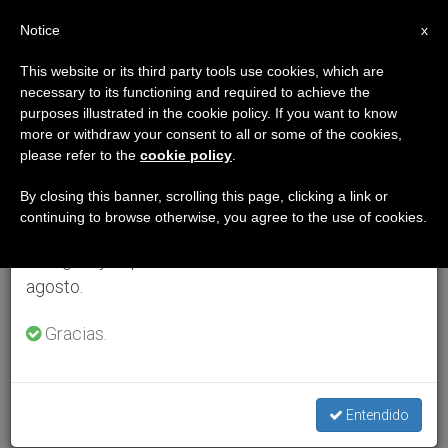
ES
Notice
×
x
Aviso importante
This website or its third party tools use cookies, which are
necessary to its functioning and required to achieve the
Del 27 de julio al 7 de agosto haremos la pausa
purposes illustrated in the cookie policy. If you want to know
anual, aprovechando que en el periodo de verano
more or withdraw your consent to all or some of the cookies,
please refer to the
cookie policy
.
se generan menos informaciones y también el
consumo de las mismas disminuye.
By closing this banner, scrolling this page, clicking a link or
continuing to browse otherwise, you agree to the use of cookies.
Retomamos el trabajo ordinario de las ediciones
en inglés y español de ZENIT el lunes 10 de
agosto.
Gracias.
Entendido