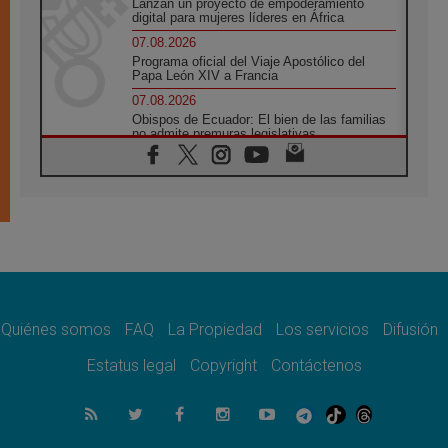
Lanzan un proyecto de empoderamiento
digital para mujeres líderes en África
07.08.2026
Programa oficial del Viaje Apostólico del
Papa León XIV a Francia
07.08.2026
Obispos de Ecuador: El bien de las familias
no admite premuras legislativas
06.08.2026
Cardenal Parolin: La paz comienza con la
empatía al dolor del otro
06.08.2026
Fray Marco Vianelli: Aprender el Evangelio
de la Paz en la Escuela de San Francisco
06.08.2026
La visita del Papa León XIV a Asís en un
minuto
Quiénes somos
FAQ
La Propiedad
Los servicios
Difusión
06.08.2026
El agradecimiento de los jóvenes al Papa:
Estatus legal
Copyright
Contáctenos
«Hoy nos sentimos Iglesia»
06.08.2026
Líbano: Reanudan los coloquios en Roma en
medio de tensiones y ataques en el sur del
país