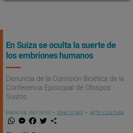
En Suiza se oculta la suerte de
los embriones humanos
Denuncia de la Comisión Bioética de la
Conferencia Episcopal de Obispos
Suizos
ENERO 08, 2007 00:00
ZENIT STAFF
ARTE Y CULTURA
W
M
F
T
S
h
e
a
w
h
a
s
c
i
a
t
s
e
t
r