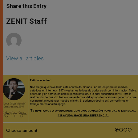
t
s
e
t
r
Share this Entry
s
e
b
t
e
A
n
o
e
p
g
o
r
ZENIT Staff
p
e
k
r
View all articles