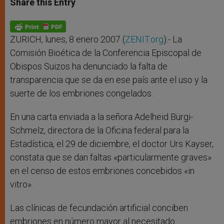
Share this Entry
s
e
b
t
e
A
n
o
e
p
g
o
r
p
e
k
r
ZURICH, lunes, 8 enero 2007 (
ZENIT.org
).- La
Comisión Bioética de la Conferencia Episcopal de
Obispos Suizos ha denunciado la falta de
transparencia que se da en ese país ante el uso y la
suerte de los embriones congelados.
En una carta enviada a la señora Adelheid Bürgi-
Schmelz, directora de la Oficina federal para la
Estadística, el 29 de diciembre, el doctor Urs Kayser,
constata que se dan faltas «particularmente graves»
en el censo de estos embriones concebidos «in
vitro».
Las clínicas de fecundación artificial conciben
embriones en número mayor al necesitado