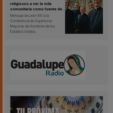
religiosos a ver la vida
comunitaria como fuente de
inspiración y santificación
Mensaje de León XIV a la
Conferencia de Superiores
Mayores de Hombres de los
Estados Unidos