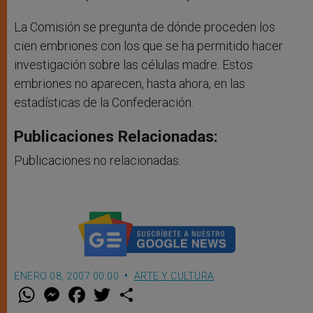
La Comisión se pregunta de dónde proceden los
cien embriones con los que se ha permitido hacer
investigación sobre las células madre. Estos
embriones no aparecen, hasta ahora, en las
estadísticas de la Confederación.
Publicaciones Relacionadas:
Publicaciones no relacionadas.
ENERO 08, 2007 00:00
ARTE Y CULTURA
W
M
F
T
S
h
e
a
w
h
a
s
c
i
a