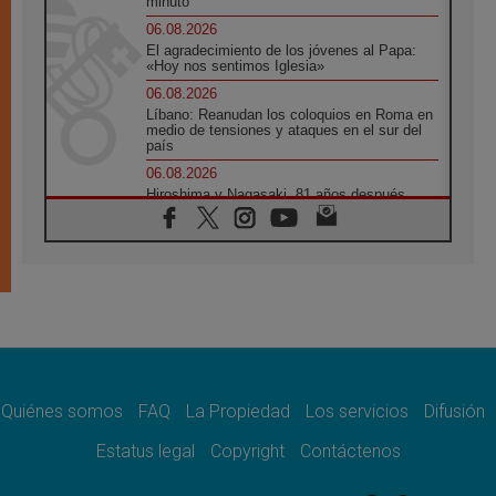
minuto
06.08.2026
El agradecimiento de los jóvenes al Papa:
«Hoy nos sentimos Iglesia»
06.08.2026
Líbano: Reanudan los coloquios en Roma en
medio de tensiones y ataques en el sur del
país
06.08.2026
Hiroshima y Nagasaki, 81 años después.
Comienzan "Diez Días Oración por la Paz"
06.08.2026
Pizzaballa en Asís: los cristianos quieren
paz
06.08.2026
Sturla: La visita de León XIV será una buena
noticia para todo el Uruguay
06.08.2026
León XIV: La revolución del Evangelio
derriba los muros que separan
Quiénes somos
FAQ
La Propiedad
Los servicios
Difusión
06.08.2026
Estatus legal
Copyright
Contáctenos
La Iglesia en Ceuta: caridad y esperanza
frente al drama migratorio
06.08.2026