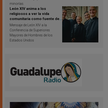
minorías.
León XIV anima a los
religiosos a ver la vida
comunitaria como fuente de
inspiración y santificación
Mensaje de León XIV a la
Conferencia de Superiores
Mayores de Hombres de los
Estados Unidos