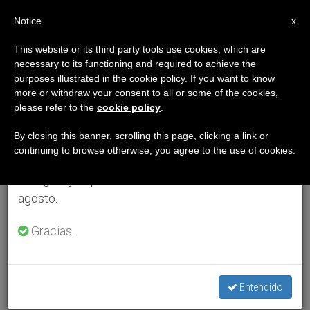
ES
Notice
×
x
Aviso importante
This website or its third party tools use cookies, which are
necessary to its functioning and required to achieve the
Del 27 de julio al 7 de agosto haremos la pausa
purposes illustrated in the cookie policy. If you want to know
anual, aprovechando que en el periodo de verano
more or withdraw your consent to all or some of the cookies,
please refer to the
cookie policy
.
se generan menos informaciones y también el
consumo de las mismas disminuye.
By closing this banner, scrolling this page, clicking a link or
continuing to browse otherwise, you agree to the use of cookies.
Retomamos el trabajo ordinario de las ediciones
en inglés y español de ZENIT el lunes 10 de
agosto.
Gracias.
Entendido