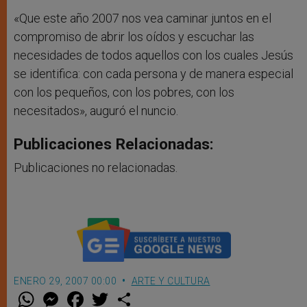
«Que este año 2007 nos vea caminar juntos en el
compromiso de abrir los oídos y escuchar las
necesidades de todos aquellos con los cuales Jesús
se identifica: con cada persona y de manera especial
con los pequeños, con los pobres, con los
necesitados», auguró el nuncio.
Publicaciones Relacionadas:
Publicaciones no relacionadas.
ENERO 29, 2007 00:00
ARTE Y CULTURA
W
M
F
T
S
h
e
a
w
h