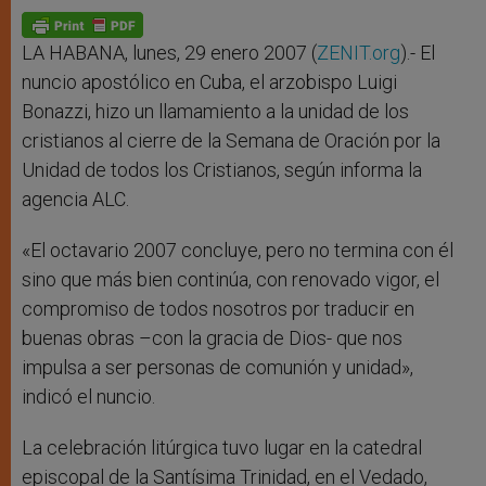
A
n
o
e
p
g
o
r
p
e
k
r
LA HABANA, lunes, 29 enero 2007 (
ZENIT.org
).- El
nuncio apostólico en Cuba, el arzobispo Luigi
Bonazzi, hizo un llamamiento a la unidad de los
cristianos al cierre de la Semana de Oración por la
Unidad de todos los Cristianos, según informa la
agencia ALC.
«El octavario 2007 concluye, pero no termina con él
sino que más bien continúa, con renovado vigor, el
compromiso de todos nosotros por traducir en
buenas obras –con la gracia de Dios- que nos
impulsa a ser personas de comunión y unidad»,
indicó el nuncio.
La celebración litúrgica tuvo lugar en la catedral
episcopal de la Santísima Trinidad, en el Vedado,