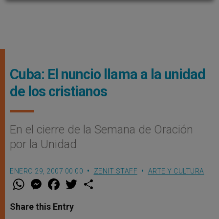
Cuba: El nuncio llama a la unidad
de los cristianos
En el cierre de la Semana de Oración
por la Unidad
ENERO 29, 2007 00:00
ZENIT STAFF
ARTE Y CULTURA
W
M
F
T
S
h
e
a
w
h
a
s
c
i
a
t
s
e
t
r
Share this Entry
s
e
b
t
e