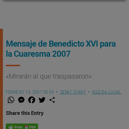
Mensaje de Benedicto XVI para
la Cuaresma 2007
«Mirarán al que traspasaron»
FEBRERO 13, 2007 00:00
ZENIT STAFF
IGLESIA LOCAL
W
M
F
T
S
h
e
a
w
h
a
s
c
i
a
t
s
e
t
r
Share this Entry
s
e
b
t
e
A
n
o
e
p
g
o
r