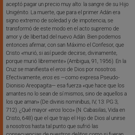
aceptó pagar un precio muy alto: la sangre de su Hijo
Unigénito. La muerte, que para el primer Adán era
signo extremo de soledad y de impotencia, se
transformó de este modo en el acto supremo de
amor y de libertad del nuevo Adán. Bien podemos
entonces afirmar, con san Máximo el Confesor, que
Cristo «murió, si así puede decirse, divinamente,
porque murió libremente» (Ambigua, 91, 1956). En la
Cruz se manifiesta el
eros
de Dios por nosotros.
Efectivamente,
eros
es —como expresa Pseudo-
Dionisio Areopagita— esa fuerza «que hace que los
amantes no lo sean de sí mismos, sino de aquellos a
los que aman» (De divinis nominibus, IV, 13: PG 3,
712). ¿Qué mayor «
eros
loco» (N. Cabasilas, Vida en
Cristo, 648) que el que trajo el Hijo de Dios al unirse
a nosotros hasta tal punto que sufrió las
consecuencias de nuestros delitos como si fueran