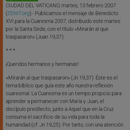
p
e
k
r
CIUDAD DEL VATICANO, martes, 13 febrero 2007
(
ZENIT.org
).- Publicamos el mensaje de Benedicto
XVI para la Cuaresma 2007, distribuido este martes
por la Santa Sede, con el título «Mirarán al que
traspasaron» (Juan 19,37).
* * *
¡Queridos hermanos y hermanas!
«Mirarán al que traspasaron» (Jn 19,37). Éste es el
tema bíblico que guía este año nuestra reflexión
cuaresmal. La Cuaresma es un tiempo propicio para
aprender a permanecer con María y Juan, el
discípulo predilecto, junto a Aquel que en la Cruz
consuma el sacrificio de su vida para toda la
humanidad (cf. Jn 19,25). Por tanto, con una atención