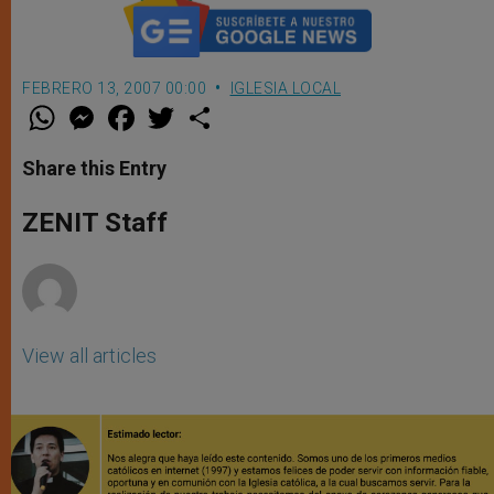
FEBRERO 13, 2007 00:00
IGLESIA LOCAL
W
M
F
T
S
h
e
a
w
h
a
s
c
i
a
t
s
e
t
r
Share this Entry
s
e
b
t
e
A
n
o
e
p
g
o
r
ZENIT Staff
p
e
k
r
View all articles