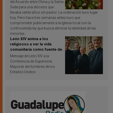
del Acuerdo entre China y la Santa
Sede para una diócesis que
llevaba veinte años sin pastor. La ordenación tuvo lugar
hoy. Pero hace tres semanas antes tuvo que
comprometer públicamente a la Iglesia local con la
controvertida ley que busca eliminar la identidad de las
minorías.
León XIV anima a los
religiosos a ver la vida
comunitaria como fuente de
inspiración y santificación
Mensaje de León XIV a la
Conferencia de Superiores
Mayores de Hombres de los
Estados Unidos