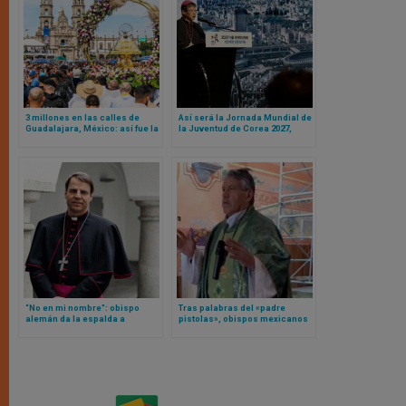
3 millones en las calles de
Así será la Jornada Mundial de
Guadalajara, México: así fue la
la Juventud de Corea 2027,
fiesta de la Virgen de Zapopan
según presentación realizada
a la prensa en Seúl
“No en mi nombre”: obispo
Tras palabras del «padre
alemán da la espalda a
pistolas», obispos mexicanos
documento lleno de ideología
piden prudencia a los
de género del episcopado de
sacerdotes
su país