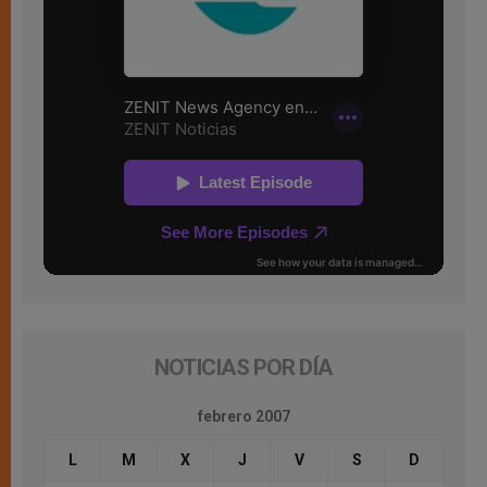
NOTICIAS POR DÍA
febrero 2007
L
M
X
J
V
S
D