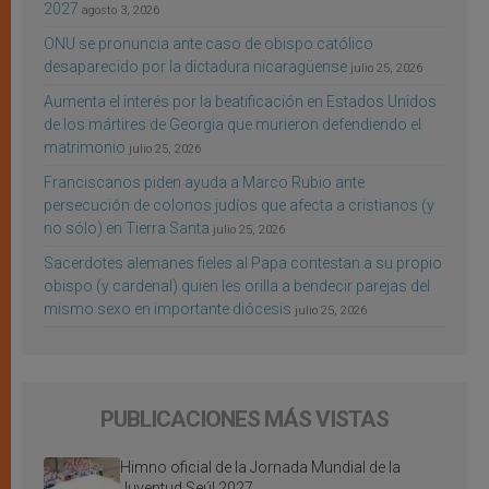
2027
agosto 3, 2026
ONU se pronuncia ante caso de obispo católico
desaparecido por la dictadura nicaragüense
julio 25, 2026
Aumenta el interés por la beatificación en Estados Unidos
de los mártires de Georgia que murieron defendiendo el
matrimonio
julio 25, 2026
Franciscanos piden ayuda a Marco Rubio ante
persecución de colonos judíos que afecta a cristianos (y
no sólo) en Tierra Santa
julio 25, 2026
Sacerdotes alemanes fieles al Papa contestan a su propio
obispo (y cardenal) quien les orilla a bendecir parejas del
mismo sexo en importante diócesis
julio 25, 2026
PUBLICACIONES MÁS VISTAS
Himno oficial de la Jornada Mundial de la
Juventud Seúl 2027