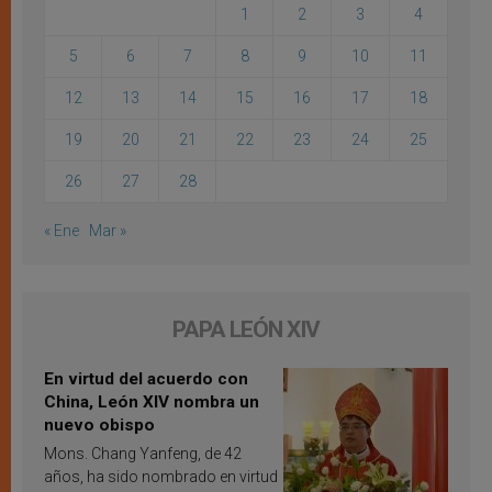
1
2
3
4
5
6
7
8
9
10
11
12
13
14
15
16
17
18
19
20
21
22
23
24
25
26
27
28
« Ene
Mar »
PAPA LEÓN XIV
En virtud del acuerdo con
China, León XIV nombra un
nuevo obispo
Mons. Chang Yanfeng, de 42
años, ha sido nombrado en virtud