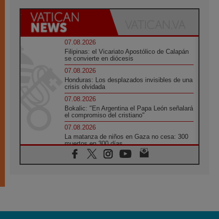
07.08.2026
Filipinas: el Vicariato Apostólico de Calapán
se convierte en diócesis
07.08.2026
Honduras: Los desplazados invisibles de una
crisis olvidada
07.08.2026
Bokalic: "En Argentina el Papa León señalará
el compromiso del cristiano"
07.08.2026
La matanza de niños en Gaza no cesa: 300
muertos en 300 días
07.08.2026
Tagle: La guerra desfigura el mundo, solo la
revelación de Dios lo transfigura
07.08.2026
Presentada la Trienal de Arte de las
Universidades Católicas: «Exercises in
Empathy»