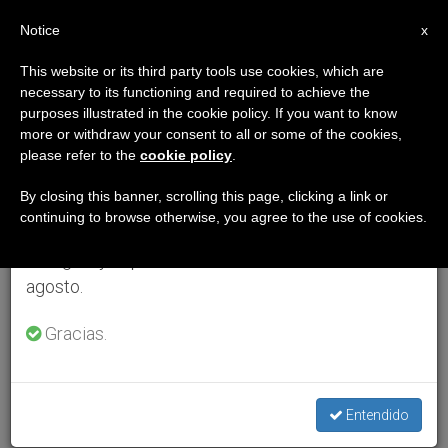
ES
Notice
×
x
Aviso importante
This website or its third party tools use cookies, which are
necessary to its functioning and required to achieve the
Del 27 de julio al 7 de agosto haremos la pausa
purposes illustrated in the cookie policy. If you want to know
anual, aprovechando que en el periodo de verano
more or withdraw your consent to all or some of the cookies,
please refer to the
cookie policy
.
se generan menos informaciones y también el
consumo de las mismas disminuye.
By closing this banner, scrolling this page, clicking a link or
continuing to browse otherwise, you agree to the use of cookies.
Retomamos el trabajo ordinario de las ediciones
en inglés y español de ZENIT el lunes 10 de
agosto.
Gracias.
Entendido