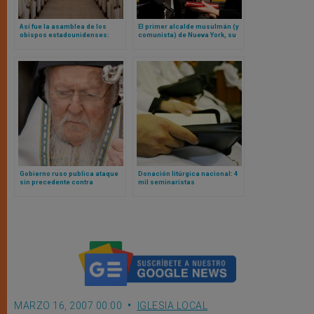
Así fue la asamblea de los
El primer alcalde musulmán (y
obispos estadounidenses:
comunista) de Nueva York, su
sínodo, aborto, coherencia
toma de posesión sobre el
eucarística y migración entre
Corán y la crítica del obispo
temas tratados
Barron
Gobierno ruso publica ataque
Donación litúrgica nacional: 4
sin precedente contra
mil seminaristas
Patriarca de Constantinopla
estadounidenses recibirán
usando estos calificativos
gratis la Liturgia de las Horas
MARZO 16, 2007 00:00
IGLESIA LOCAL