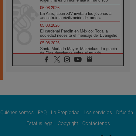
Argentina es un homenaje a Francisco"
06.08.2026
En Asís, León XIV invita a los jóvenes a
«construir la civilización del amor»
05.08.2026
El cardenal Parolin en México: Toda la
sociedad necesita el mensaje del Evangelio
05.08.2026
Santa María la Mayor, Makrickas: La gracia
de Dios desciende sobre el mundo
05.08.2026
Cristianos y confucianos: Respeto y
sabiduría para afrontar los urgentes desafíos
de hoy
05.08.2026
En marcha hacia Asís en nombre de San
Francisco, a la espera de León
05.08.2026
Venezuela, Padre Pagniello: "En medio del
dolor, una Iglesia que no se rinde"
Quiénes somos
FAQ
La Propiedad
Los servicios
Difusión
05.08.2026
Estatus legal
Copyright
Contáctenos
La Fuerza del "Círculo de Héroes" con el
Papa en la Audiencia General
05.08.2026