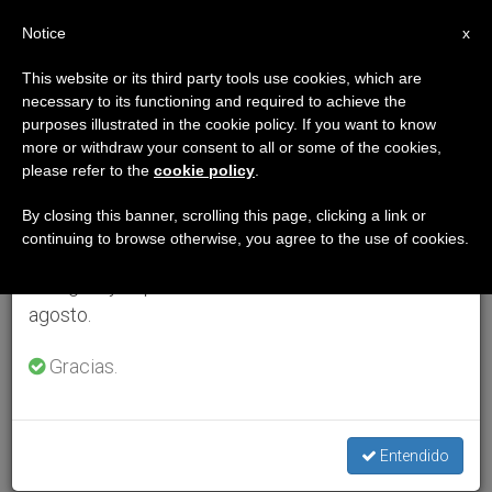
ES
Notice
×
x
Aviso importante
This website or its third party tools use cookies, which are
necessary to its functioning and required to achieve the
Del 27 de julio al 7 de agosto haremos la pausa
purposes illustrated in the cookie policy. If you want to know
anual, aprovechando que en el periodo de verano
more or withdraw your consent to all or some of the cookies,
please refer to the
cookie policy
.
se generan menos informaciones y también el
consumo de las mismas disminuye.
By closing this banner, scrolling this page, clicking a link or
continuing to browse otherwise, you agree to the use of cookies.
Retomamos el trabajo ordinario de las ediciones
en inglés y español de ZENIT el lunes 10 de
agosto.
Gracias.
Entendido