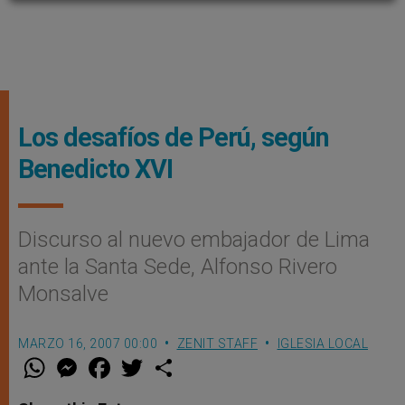
Los desafíos de Perú, según
Benedicto XVI
Discurso al nuevo embajador de Lima
ante la Santa Sede, Alfonso Rivero
Monsalve
MARZO 16, 2007 00:00
ZENIT STAFF
IGLESIA LOCAL
W
M
F
T
S
h
e
a
w
h
a
s
c
i
a
t
s
e
t
r