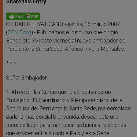
Share this Entry
s
e
b
t
e
A
n
o
e
p
g
o
r
p
e
k
r
CIUDAD DEL VATICANO, viernes, 16 marzo 2007
(
ZENIT.org
).- Publicamos el discurso que dirigió
Benedicto XVI este viernes al nuevo embajador de
Perú ante la Santa Sede, Alfonso Rivero Monsalve.
* * *
Señor Embajador:
1. Al recibir las Cartas que lo acreditan como
Embajador Extraordinario y Plenipotenciario de la
República del Perú ante la Santa Sede, me complace
darle la más cordial bienvenida, deseándole una
fecunda labor para mantener las buenas relaciones
que existen entre su noble País y esta Sede