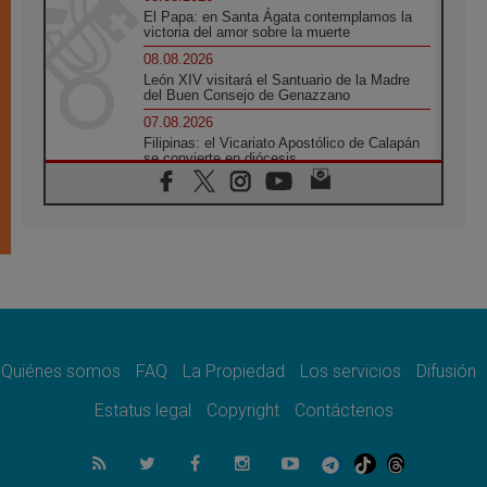
El Papa: en Santa Ágata contemplamos la
victoria del amor sobre la muerte
08.08.2026
León XIV visitará el Santuario de la Madre
del Buen Consejo de Genazzano
07.08.2026
Filipinas: el Vicariato Apostólico de Calapán
se convierte en diócesis
07.08.2026
Honduras: Los desplazados invisibles de una
crisis olvidada
07.08.2026
Bokalic: "En Argentina el Papa León señalará
el compromiso del cristiano"
07.08.2026
La matanza de niños en Gaza no cesa: 300
muertos en 300 días
Quiénes somos
FAQ
La Propiedad
Los servicios
Difusión
07.08.2026
Tagle: La guerra desfigura el mundo, solo la
Estatus legal
Copyright
Contáctenos
revelación de Dios lo transfigura
07.08.2026
Presentada la Trienal de Arte de las
Universidades Católicas: «Exercises in