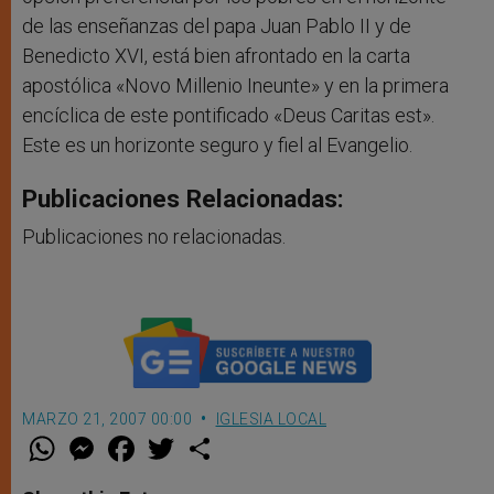
de las enseñanzas del papa Juan Pablo II y de
Benedicto XVI, está bien afrontado en la carta
apostólica «Novo Millenio Ineunte» y en la primera
encíclica de este pontificado «Deus Caritas est».
Este es un horizonte seguro y fiel al Evangelio.
Publicaciones Relacionadas:
Publicaciones no relacionadas.
MARZO 21, 2007 00:00
IGLESIA LOCAL
W
M
F
T
S
h
e
a
w
h
a
s
c
i
a
t
s
e
t
r