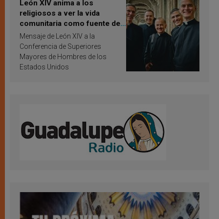
León XIV anima a los
religiosos a ver la vida
comunitaria como fuente de
inspiración y santificación
Mensaje de León XIV a la
Conferencia de Superiores
Mayores de Hombres de los
Estados Unidos