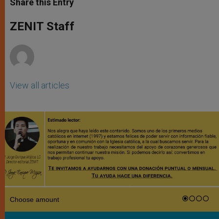
Share this Entry
s
e
b
t
e
A
n
o
e
p
g
o
r
ZENIT Staff
p
e
k
r
View all articles