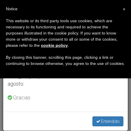
ES
Notice
×
x
Aviso importante
This website or its third party tools use cookies, which are
necessary to its functioning and required to achieve the
Del 27 de julio al 7 de agosto haremos la pausa
purposes illustrated in the cookie policy. If you want to know
anual, aprovechando que en el periodo de verano
more or withdraw your consent to all or some of the cookies,
please refer to the
cookie policy
.
se generan menos informaciones y también el
consumo de las mismas disminuye.
By closing this banner, scrolling this page, clicking a link or
continuing to browse otherwise, you agree to the use of cookies.
Retomamos el trabajo ordinario de las ediciones
en inglés y español de ZENIT el lunes 10 de
agosto.
Gracias.
Entendido