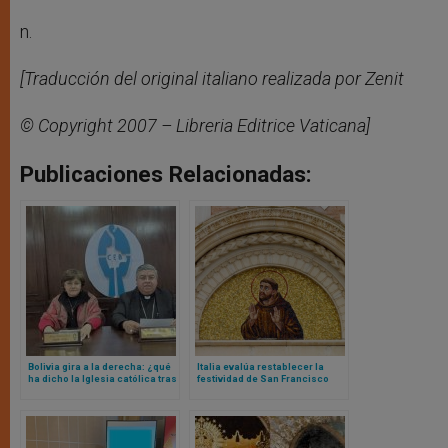
n.
[Traducción del original italiano realizada por Zenit
© Copyright 2007 – Libreria Editrice Vaticana]
Publicaciones Relacionadas:
Bolivia gira a la derecha: ¿qué
Italia evalúa restablecer la
ha dicho la Iglesia católica tras
festividad de San Francisco
primeros resultados de
como fiesta nacional en medio
elecciones presidenciales?
de llamados a la unidad