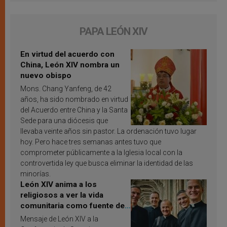
PAPA LEÓN XIV
En virtud del acuerdo con
China, León XIV nombra un
nuevo obispo
Mons. Chang Yanfeng, de 42
años, ha sido nombrado en virtud
del Acuerdo entre China y la Santa
Sede para una diócesis que
llevaba veinte años sin pastor. La ordenación tuvo lugar
hoy. Pero hace tres semanas antes tuvo que
comprometer públicamente a la Iglesia local con la
controvertida ley que busca eliminar la identidad de las
minorías.
León XIV anima a los
religiosos a ver la vida
comunitaria como fuente de
inspiración y santificación
Mensaje de León XIV a la