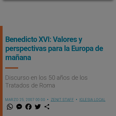
Benedicto XVI: Valores y
perspectivas para la Europa de
mañana
Discurso en los 50 años de los
Tratados de Roma
MARZO 25, 2007 00:00
ZENIT STAFF
IGLESIA LOCAL
W
M
F
T
S
h
e
a
w
h
a
s
c
i
a