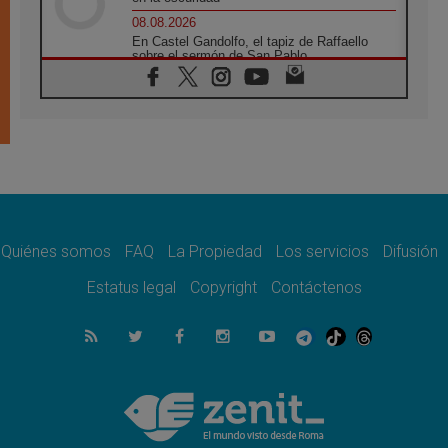
08.08.2026
En Castel Gandolfo, el tapiz de Raffaello
sobre el sermón de San Pablo
08.08.2026
En Colombia, «la paz no se compra con una
firma»
08.08.2026
En Venezuela celebraron los 416 años del
Santo Cristo de La Grita
08.08.2026
El Papa: en Santa Ágata contemplamos la
victoria del amor sobre la muerte
Quiénes somos
FAQ
La Propiedad
Los servicios
Difusión
08.08.2026
León XIV visitará el Santuario de la Madre
Estatus legal
Copyright
Contáctenos
del Buen Consejo de Genazzano
07.08.2026
Filipinas: el Vicariato Apostólico de Calapán
se convierte en diócesis
07.08.2026
Honduras: Los desplazados invisibles de una
crisis olvidada