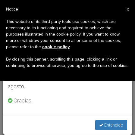
ES
Notice
×
x
Aviso importante
This website or its third party tools use cookies, which are
necessary to its functioning and required to achieve the
Del 27 de julio al 7 de agosto haremos la pausa
purposes illustrated in the cookie policy. If you want to know
anual, aprovechando que en el periodo de verano
more or withdraw your consent to all or some of the cookies,
please refer to the
cookie policy
.
se generan menos informaciones y también el
consumo de las mismas disminuye.
By closing this banner, scrolling this page, clicking a link or
continuing to browse otherwise, you agree to the use of cookies.
Retomamos el trabajo ordinario de las ediciones
en inglés y español de ZENIT el lunes 10 de
agosto.
Gracias.
Entendido