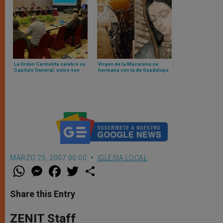
La Orden Carmelita celebró su
Virgen de la Macarena se
Capítulo General: estos son
hermana con la de Guadalupe
sus nuevos liderazgos
en México: esto es lo que
supone
MARZO 25, 2007 00:00
IGLESIA LOCAL
W
M
F
T
S
h
e
a
w
h
a
s
c
i
a
t
s
e
t
r
Share this Entry
s
e
b
t
e
A
n
o
e
p
g
o
r
ZENIT Staff
p
e
k