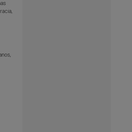
nas
racia,
anos,