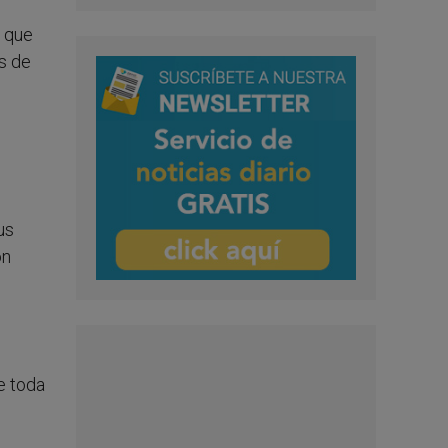
a que
s de
us
ón
e toda