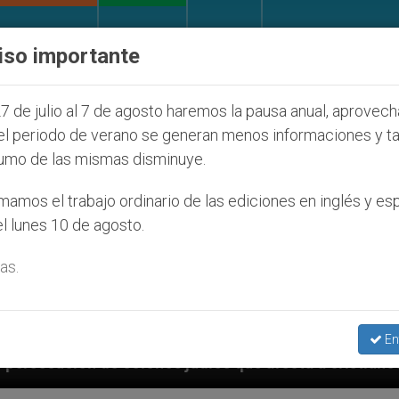
IGLESIA Y MUNDO
DOCUMENTOS
DONATIVOS
iso importante
7 de julio al 7 de agosto haremos la pausa anual, aprovec
el periodo de verano se generan menos informaciones y t
umo de las mismas disminuye.
amos el trabajo ordinario de las ediciones en inglés y es
l lunes 10 de agosto.
as.
En
 judíos que afecta a cristianos (y no sólo) en Tierra