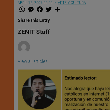
ABRIL 16, 2007 00:00
ARTE Y CULTURA
W
M
F
T
S
h
e
a
w
h
a
s
c
i
a
t
s
e
t
r
Share this Entry
s
e
b
t
e
A
n
o
e
p
g
o
r
ZENIT Staff
p
e
k
r
View all articles