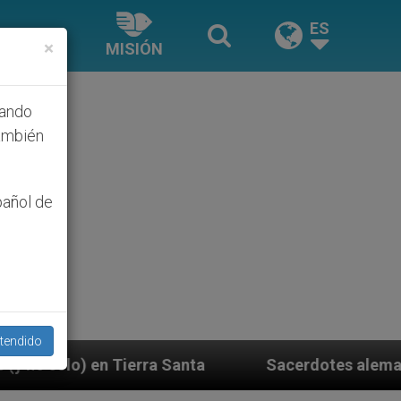
ES
×
MISIÓN
hando
ambién
pañol de
tendido
 Santa
Sacerdotes alemanes fieles al Papa cont