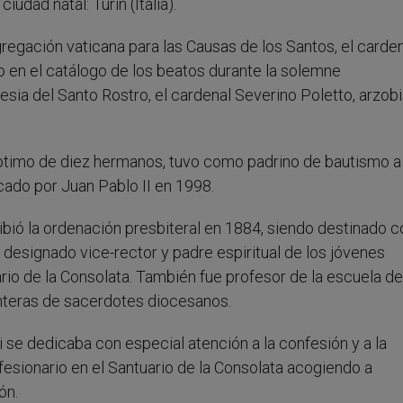
dad natal: Turín (Italia).
regación vaticana para las Causas de los Santos, el carde
o en el catálogo de los beatos durante la solemne
lesia del Santo Rostro, el cardenal Severino Poletto, arzob
éptimo de diez hermanos, tuvo como padrino de bautismo a
icado por Juan Pablo II en 1998.
ibió la ordenación presbiteral en 1884, siendo destinado 
designado vice-rector y padre espiritual de los jóvenes
rio de la Consolata. También fue profesor de la escuela de
nteras de sacerdotes diocesanos.
i se dedicaba con especial atención a la confesión y a la
fesionario en el Santuario de la Consolata acogiendo a
ón.