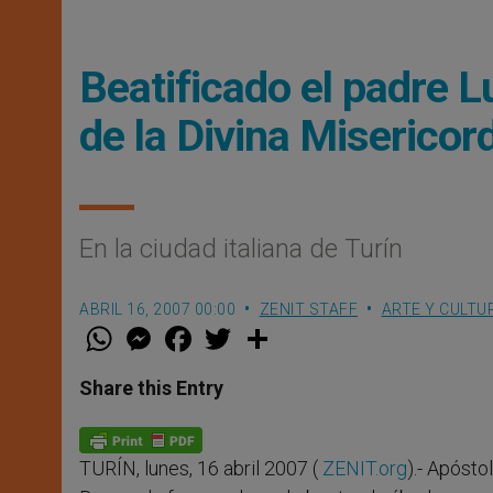
Beatificado el padre L
de la Divina Misericor
En la ciudad italiana de Turín
ABRIL 16, 2007 00:00
ZENIT STAFF
ARTE Y CULTU
W
M
F
T
S
h
e
a
w
h
a
s
c
i
a
t
s
e
t
r
Share this Entry
s
e
b
t
e
A
n
o
e
p
g
o
r
p
e
k
TURÍN, lunes, 16 abril 2007 (
ZENIT.org
).- Apósto
r