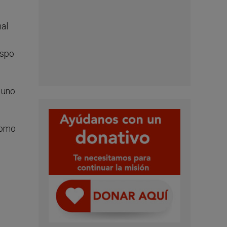
nal
ispo
 uno
como