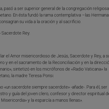
 pasó a ser superior general de la congregación religios
aetano. En ésta fundó la rama contemplativa –las Hermana
sagran su vida a la oración y al sacrificio.
o Sacerdote Rey.
lar el Amor misericordioso de Jesús, Sacerdote y Rey, a s
o y en el sacramento de la Reconciliación y en la direcci
nario», sintetizó en los micrófonos de «Radio Vaticana» la
etano, la madre Teresa Ponsi.
o «un sacerdote siempre sacerdote» -añade-. Para él, ser
ro y guía del joven clero, confesor y director espiritual d
 Misericordia» y la esparcía a manos llenas».