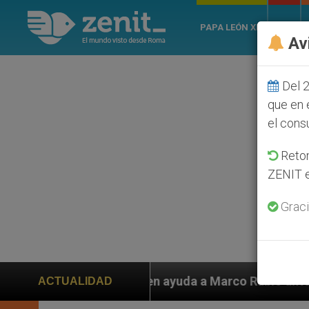
PAPA LEÓN XIV
ROMA
Av
Del 2
que en 
el cons
Retom
ZENIT e
Graci
piden ayuda a Marco Rubio ante persecución de colonos
ACTUALIDAD