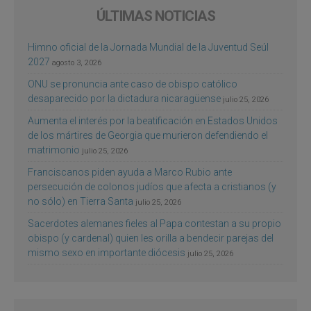
ÚLTIMAS NOTICIAS
Himno oficial de la Jornada Mundial de la Juventud Seúl
2027
agosto 3, 2026
ONU se pronuncia ante caso de obispo católico
desaparecido por la dictadura nicaragüense
julio 25, 2026
Aumenta el interés por la beatificación en Estados Unidos
de los mártires de Georgia que murieron defendiendo el
matrimonio
julio 25, 2026
Franciscanos piden ayuda a Marco Rubio ante
persecución de colonos judíos que afecta a cristianos (y
no sólo) en Tierra Santa
julio 25, 2026
Sacerdotes alemanes fieles al Papa contestan a su propio
obispo (y cardenal) quien les orilla a bendecir parejas del
mismo sexo en importante diócesis
julio 25, 2026