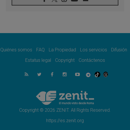
08.08.2026
León XIV visitará el Santuario de la Madre
del Buen Consejo de Genazzano
07.08.2026
Filipinas: el Vicariato Apostólico de Calapán
se convierte en diócesis
07.08.2026
Honduras: Los desplazados invisibles de una
crisis olvidada
Quiénes somos
FAQ
La Propiedad
Los servicios
Difusión
07.08.2026
Bokalic: "En Argentina el Papa León señalará
Estatus legal
Copyright
Contáctenos
el compromiso del cristiano"
07.08.2026
La matanza de niños en Gaza no cesa: 300
muertos en 300 días
07.08.2026
Tagle: La guerra desfigura el mundo, solo la
revelación de Dios lo transfigura
Copyright © 2026 ZENIT. All Rights Reserved.
https://es.zenit.org