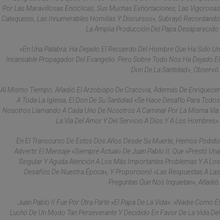
Por Las Maravillosas Encíclicas, Sus Muchas Exhortaciones, Las Vigorosas
Catequesis, Las Innumerables Homilías Y Discursos», Subrayó Recordando
La Amplia Producción Del Papa Desaparecido.
«En Una Palabra: Ha Dejado El Recuerdo Del Hombre Que Ha Sido Un
Incansable Propagador Del Evangelio. Pero Sobre Todo Nos Ha Dejado El
Don De La Santidad», Observó.
Al Mismo Tiempo, Añadió El Arzobispo De Cracovia, Además De Enriquecer
A Toda La Iglesia, El Don De Su Santidad «se Hace Desafío Para Todos
Nosotros Llamando A Cada Uno De Nosotros A Caminar Por La Misma Vía.
La Vía Del Amor Y Del Servicio A Dios Y A Los Hombres».
En El Transcurso De Estos Dos Años Desde Su Muerte, Hemos Podido
Advertir El Mensaje «siempre Actual» De Juan Pablo II, Que «prestó Una
Singular Y Aguda Atención A Los Más Importantes Problemas Y A Los
Desafíos De Nuestra Época», Y Proporcionó «las Respuestas A Las
Preguntas Que Nos Inquietan», Añadió.
Juan Pablo II Fue Por Otra Parte «el Papa De La Vida»: «Nadie Como Él
Luchó De Un Modo Tan Perseverante Y Decidido En Favor De La Vida Del