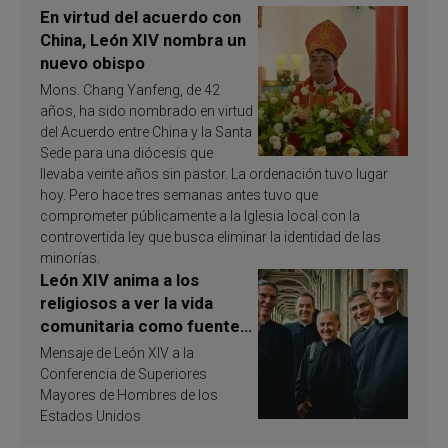
En virtud del acuerdo con
China, León XIV nombra un
nuevo obispo
Mons. Chang Yanfeng, de 42
años, ha sido nombrado en virtud
del Acuerdo entre China y la Santa
Sede para una diócesis que
llevaba veinte años sin pastor. La ordenación tuvo lugar
hoy. Pero hace tres semanas antes tuvo que
comprometer públicamente a la Iglesia local con la
controvertida ley que busca eliminar la identidad de las
minorías.
León XIV anima a los
religiosos a ver la vida
comunitaria como fuente
de inspiración y
Mensaje de León XIV a la
santificación
Conferencia de Superiores
Mayores de Hombres de los
Estados Unidos