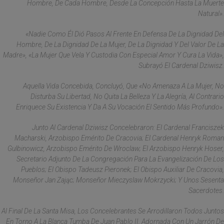
Hombre, De Cada Hombre, Desde La Concepción Hasta La Muerte
Natural».
«Nadie Como Él Dió Pasos Al Frente En Defensa De La Dignidad Del
Hombre, De La Dignidad De La Mujer, De La Dignidad Y Del Valor De La
Madre», «la Mujer Que Vela Y Custodia Con Especial Amor Y Cura La Vida»,
Subrayó El Cardenal Dziwisz.
Aquella Vida Concebida, Concluyó, Que «no Amenaza A La Mujer, No
Disturba Su Libertad, No Quita La Belleza Y La Alegría, Al Contrario
Enriquece Su Existencia Y Da A Su Vocación El Sentido Más Profundo».
Junto Al Cardenal Dziwisz Concelebraron: El Cardenal Franciszek
Macharski, Arzobispo Emérito De Cracovia; El Cardenal Henryk Roman
Gulbinowicz, Arzobispo Emérito De Wroclaw; El Arzobispo Henryk Hoser,
Secretario Adjunto De La Congregación Para La Evangelización De Los
Pueblos; El Obispo Tadeusz Pieronek; El Obispo Auxiliar De Cracovia,
Monseñor Jan Zając; Monseñor Mieczyslaw Mokrzycki; Y Unos Sesenta
Sacerdotes.
Al Final De La Santa Misa, Los Concelebrantes Se Arrodillaron Todos Juntos
En Torno A La Blanca Tumba De Juan Pablo II, Adornada Con Un Jarrón De