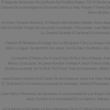
El Segundo Aniversario De La Muerte Del Pontífice Polaco, Y En El Día De La
Clausura De La Investigación Diocesana Sobre La Vida, Virtudes Y Fama Del
Siervo De Dios.
«En Estos Tiempos Nuestros, En Nuestro Atormentado Mundo, Henos Aquí
Ante Un Insólito Testigo De Jesucristo Crucificado Y Resucitado: Juan Pablo
II», Empezó Diciendo El Cardenal En La Homilía.
«También Él Pertenece Al Colegio De Los Discípulos Y De Los Amigos Del
Señor. Lo Siguió. Se Identificó Con Jesús, Con Su Vida Y Su Misión», Dijo.
«Compartió El Motivo Por El Que El Hijo De Dios Vino Al Mundo. Este
Motivo, Esta Causa, Se Llama ‘hombre’. Entregó A Jesús Toda Su Vida,
Desde La Juventud. Se Fió De Él. En Él Puso Toda Su Esperanza», Añadió.
«Jesús Estuvo Siempre En El Centro De Su Existencia. Jesús Fue Todo Para
Él. Tal Actitud En Un Hombre La Llamamos Santidad», Señaló El Purpurado.
«Juan Pablo II Pertenece, Sin Vacilación, A La Comunidad De Los Amigos De
Jesús, Es Decir A La Comunidad De Los Santos», Subrayó.
«A La Iglesia Le Ha Dejado Un Rico Patrimonio De Fe Y Cultura Compuesto