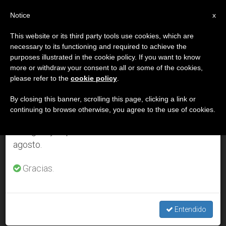
ES
Notice
×
x
Aviso importante
This website or its third party tools use cookies, which are
necessary to its functioning and required to achieve the
Del 27 de julio al 7 de agosto haremos la pausa
DÍA
purposes illustrated in the cookie policy. If you want to know
anual, aprovechando que en el periodo de verano
Abril 4th, 2007
more or withdraw your consent to all or some of the cookies,
please refer to the
cookie policy
.
se generan menos informaciones y también el
consumo de las mismas disminuye.
By closing this banner, scrolling this page, clicking a link or
continuing to browse otherwise, you agree to the use of cookies.
ÚLTIMAS NOTICIAS
Retomamos el trabajo ordinario de las ediciones
en inglés y español de ZENIT el lunes 10 de
agosto.
Cardenal Dziwisz: Juan Pablo II nos dejó como desafío «el
don de su santidad»
Gracias.
APR 04, 2007 00:00
ZENIT STAFF
Entendido