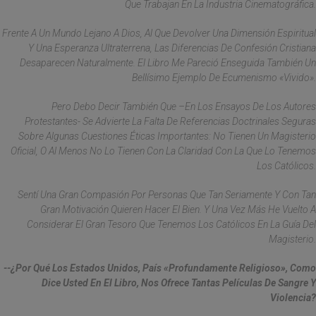
Que Trabajan En La Industria Cinematográfica.
Frente A Un Mundo Lejano A Dios, Al Que Devolver Una Dimensión Espiritual
Y Una Esperanza Ultraterrena, Las Diferencias De Confesión Cristiana
Desaparecen Naturalmente. El Libro Me Pareció Enseguida También Un
Bellísimo Ejemplo De Ecumenismo «vivido».
Pero Debo Decir También Que –en Los Ensayos De Los Autores
Protestantes- Se Advierte La Falta De Referencias Doctrinales Seguras
Sobre Algunas Cuestiones Éticas Importantes: No Tienen Un Magisterio
Oficial, O Al Menos No Lo Tienen Con La Claridad Con La Que Lo Tenemos
Los Católicos.
Sentí Una Gran Compasión Por Personas Que Tan Seriamente Y Con Tan
Gran Motivación Quieren Hacer El Bien. Y Una Vez Más He Vuelto A
Considerar El Gran Tesoro Que Tenemos Los Católicos En La Guía Del
Magisterio.
--¿Por Qué Los Estados Unidos, País «profundamente Religioso», Como
Dice Usted En El Libro, Nos Ofrece Tantas Películas De Sangre Y
Violencia?