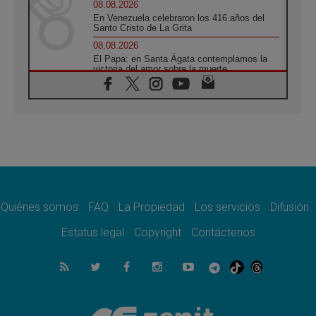
08.08.2026
En Venezuela celebraron los 416 años del
Santo Cristo de La Grita
08.08.2026
El Papa: en Santa Ágata contemplamos la
victoria del amor sobre la muerte
08.08.2026
León XIV visitará el Santuario de la Madre
del Buen Consejo de Genazzano
07.08.2026
Filipinas: el Vicariato Apostólico de Calapán
se convierte en diócesis
07.08.2026
Honduras: Los desplazados invisibles de una
crisis olvidada
Quiénes somos
FAQ
La Propiedad
Los servicios
Difusión
07.08.2026
Bokalic: "En Argentina el Papa León señalará
Estatus legal
Copyright
Contáctenos
el compromiso del cristiano"
07.08.2026
La matanza de niños en Gaza no cesa: 300
muertos en 300 días
07.08.2026
Tagle: La guerra desfigura el mundo, solo la
revelación de Dios lo transfigura