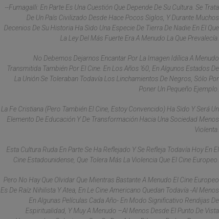
--Fumagalli: En Parte Es Una Cuestión Que Depende De Su Cultura. Se Trata
De Un País Civilizado Desde Hace Pocos Siglos, Y Durante Muchos
Decenios De Su Historia Ha Sido Una Especie De Tierra De Nadie En El Que
La Ley Del Más Fuerte Era A Menudo La Que Prevalecía.
No Debemos Dejarnos Encantar Por La Imagen Idílica A Menudo
Transmitida También Por El Cine. En Los Años ‘60, En Algunos Estados De
La Unión Se Toleraban Todavía Los Linchamientos De Negros, Sólo Por
Poner Un Pequeño Ejemplo.
La Fe Cristiana (pero También El Cine, Estoy Convencido) Ha Sido Y Será Un
Elemento De Educación Y De Transformación Hacia Una Sociedad Menos
Violenta.
Esta Cultura Ruda En Parte Se Ha Reflejado Y Se Refleja Todavía Hoy En El
Cine Estadounidense, Que Tolera Más La Violencia Que El Cine Europeo.
Pero No Hay Que Olvidar Que Mientras Bastante A Menudo El Cine Europeo
Es De Raíz Nihilista Y Atea, En Le Cine Americano Quedan Todavía -al Menos
En Algunas Películas Cada Año- En Modo Significativo Rendijas De
Espiritualidad, Y Muy A Menudo –al Menos Desde El Punto De Vista