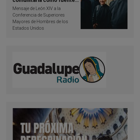
de inspiración y
Mensaje de León XIV a la
santificación
Conferencia de Superiores
Mayores de Hombres de los
Estados Unidos