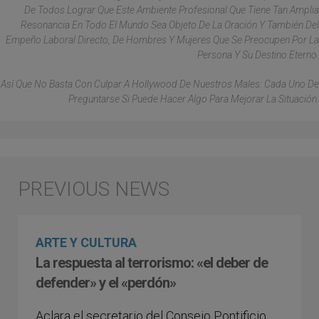
De Todos Lograr Que Este Ambiente Profesional Que Tiene Tan Amplia
Resonancia En Todo El Mundo Sea Objeto De La Oración Y También Del
Empeño Laboral Directo, De Hombres Y Mujeres Que Se Preocupen Por La
Persona Y Su Destino Eterno.
Así Que No Basta Con Culpar A Hollywood De Nuestros Males: Cada Uno De
Preguntarse Si Puede Hacer Algo Para Mejorar La Situación.
ARTE Y CULTURA
La respuesta al terrorismo: «el deber de
defender» y el «perdón»
Aclara el secretario del Consejo Pontificio