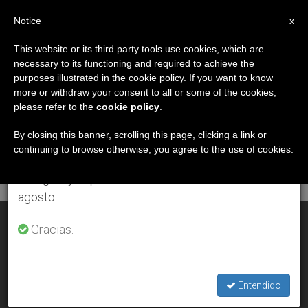
ES
Notice
×
x
Aviso importante
This website or its third party tools use cookies, which are
necessary to its functioning and required to achieve the
Del 27 de julio al 7 de agosto haremos la pausa
DÍA
purposes illustrated in the cookie policy. If you want to know
anual, aprovechando que en el periodo de verano
Abril 25th, 2007
more or withdraw your consent to all or some of the cookies,
please refer to the
cookie policy
.
se generan menos informaciones y también el
consumo de las mismas disminuye.
By closing this banner, scrolling this page, clicking a link or
continuing to browse otherwise, you agree to the use of cookies.
ÚLTIMAS NOTICIAS
Retomamos el trabajo ordinario de las ediciones
en inglés y español de ZENIT el lunes 10 de
agosto.
Cristianos en Hollywood
Gracias.
APR 25, 2007 00:00
ZENIT STAFF
Entendido