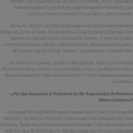
Humano- Las Soluciones Que Se Dan A Los Dilemas De Los Personajes
Están Arraigadas En Una Antropología Equilibrada Y Humanista, Que
Conserva Fuertes Elementos De Sus Raíces Judeocristianas.
Pienso No Sólo En Las Películas De Inspiración Incluso Indirectamente
Religiosa, Como «El Señor De Los Anillos» O «Las Crónicas De Narnia», Sino
También En Películas Como «El Show De Truman», «Tienes Un E-Mail»,
«Hombre De Familia», «Al Otro Lado Del Mundo», «Especialista En Ligues»,
«El Hombre Que No Se Dejó Tumbar», «La Intérprete» Y Muchas Más.
Por Poner Otro Ejemplo, Que Me Es Muy Querido, Todos Los Filmes De
«Pixar» («Toy Story», «Nemo», «Los Increíbles», «Cars», Etcétera) Son Casos
Muy Interesantes De Cintas De Enorme Éxito Y Con Contenidos Humanos
Excelentes.
--¿Por Qué Acusamos A Hollywood De Ser Responsable De Nuestros
Males Cotidianos?
--Fumagalli: Por Una Parte Porque Es Verdad Que El Cine Y Las Series De
Televisión, Que Son Los Productos Audiovisuales Más Difundidos En Todo
El Mundo, Tienen Mucha Importancia Para Presentar Y Difundir Modelos De
Vida; Por Otra, Sin Embargo, No Hay Que Olvidar Que Es Responsabilidad