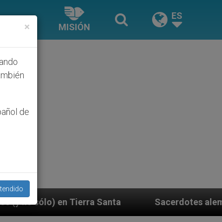
ES
×
MISIÓN
hando
ambién
pañol de
tendido
 Santa
Sacerdotes alemanes fieles al Papa cont