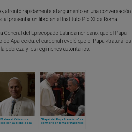
ado, afrontó rápidamente el argumento en una conversación
 al presentar un libro en el Instituto Pío XI de Roma.
a General del Episcopado Latinoamericano, que el Papa
o de Aparecida, el cardenal reveló que el Papa «tratará los
la pobreza y los regímenes autoritarios.
IV abre el Vaticano a
“Papel del Papa Francisco” se
ood con audiencia a la
convierte en tema protagónico
udirán estos actores y
en nueva etapa de juicio contra
es
cardenal Becciu y otras