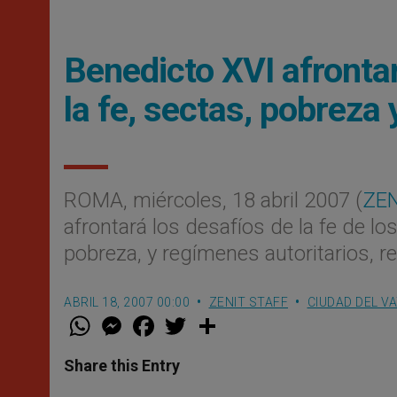
Benedicto XVI afrontar
la fe, sectas, pobreza
ROMA, miércoles, 18 abril 2007 (
ZEN
afrontará los desafíos de la fe de lo
pobreza, y regímenes autoritarios, 
ABRIL 18, 2007 00:00
ZENIT STAFF
CIUDAD DEL V
W
M
F
T
S
h
e
a
w
h
a
s
c
i
a
t
s
e
t
r
Share this Entry
s
e
b
t
e
A
n
o
e