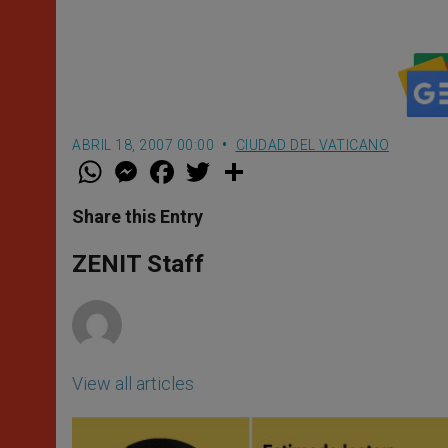
ABRIL 18, 2007 00:00
CIUDAD DEL VATICANO
W
M
F
T
S
h
e
a
w
h
a
s
c
i
a
t
s
e
t
r
Share this Entry
s
e
b
t
e
A
n
o
e
p
g
o
r
ZENIT Staff
p
e
k
r
View all articles