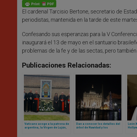
p
g
o
r
p
e
k
El cardenal Tarcisio Bertone, secretario de Est
r
periodistas, mantenida en la tarde de este martes,
Confesando sus esperanzas para la V Conferenci
inaugurará el 13 de mayo en el santuario brasileñ
problemas de la fe y de las sectas, pero también 
Publicaciones Relacionadas:
Vaticano acoge a la patrona de
Dan a conocer los detalles del
León X
argentina, la Virgen de Luján,
árbol de Navidad y los
Hollyw
en sus jardines
pesebres del Vaticano para
que ac
este 2025
actric