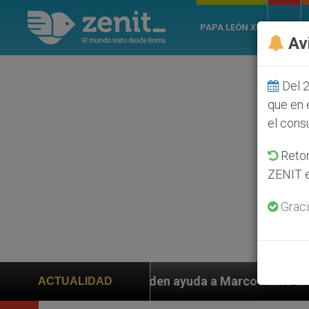
PAPA LEÓN XIV
ROMA
Av
Del 2
que en 
el cons
Retom
ZENIT e
Graci
 piden ayuda a Marco Rubio ante persecución de colono
ACTUALIDAD