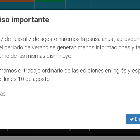
IGLESIA Y MUNDO
DOCUMENTOS
DONATIVOS
iso importante
7 de julio al 7 de agosto haremos la pausa anual, aprovec
el periodo de verano se generan menos informaciones y t
umo de las mismas disminuye.
amos el trabajo ordinario de las ediciones en inglés y es
l lunes 10 de agosto.
as.
En
s judíos que afecta a cristianos (y no sólo) en Tierra