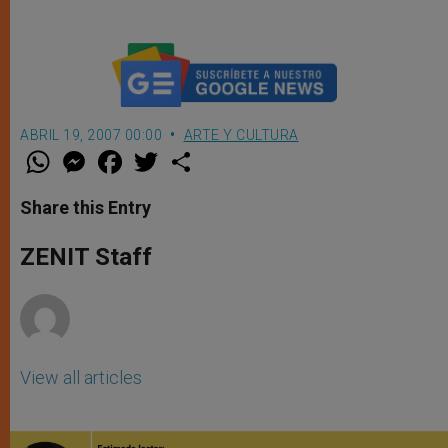
ABRIL 19, 2007 00:00
ARTE Y CULTURA
W
M
F
T
S
h
e
a
w
h
a
s
c
i
a
t
s
e
t
r
Share this Entry
s
e
b
t
e
A
n
o
e
p
g
o
r
ZENIT Staff
p
e
k
r
View all articles