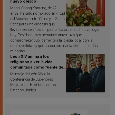
nuevo obispo
Mons. Chang Yanfeng, de 42
años, ha sido nombrado en virtud
del Acuerdo entre China y la Santa
Sede para una diócesis que
llevaba veinte años sin pastor. La ordenación tuvo lugar
hoy. Pero hace tres semanas antes tuvo que
comprometer públicamente a la Iglesia local con la
controvertida ley que busca eliminar la identidad de las
minorías.
León XIV anima a los
religiosos a ver la vida
comunitaria como fuente de
inspiración y santificación
Mensaje de León XIV a la
Conferencia de Superiores
Mayores de Hombres de los
Estados Unidos