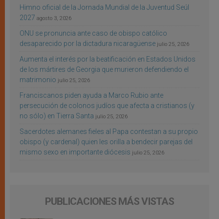
Himno oficial de la Jornada Mundial de la Juventud Seúl
2027
agosto 3, 2026
ONU se pronuncia ante caso de obispo católico
desaparecido por la dictadura nicaragüense
julio 25, 2026
Aumenta el interés por la beatificación en Estados Unidos
de los mártires de Georgia que murieron defendiendo el
matrimonio
julio 25, 2026
Franciscanos piden ayuda a Marco Rubio ante
persecución de colonos judíos que afecta a cristianos (y
no sólo) en Tierra Santa
julio 25, 2026
Sacerdotes alemanes fieles al Papa contestan a su propio
obispo (y cardenal) quien les orilla a bendecir parejas del
mismo sexo en importante diócesis
julio 25, 2026
PUBLICACIONES MÁS VISTAS