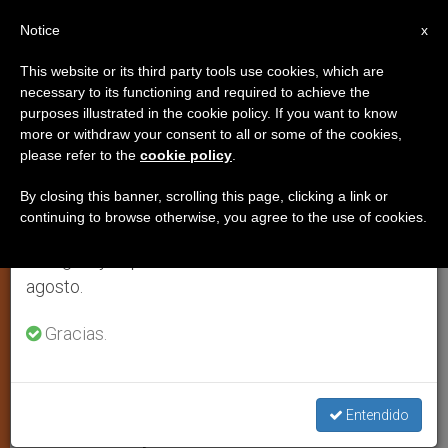
ES
Notice
×
x
Aviso importante
This website or its third party tools use cookies, which are
necessary to its functioning and required to achieve the
Del 27 de julio al 7 de agosto haremos la pausa
purposes illustrated in the cookie policy. If you want to know
Justicia y Paz de Sri Lanka:
anual, aprovechando que en el periodo de verano
more or withdraw your consent to all or some of the cookies,
please refer to the
cookie policy
.
se generan menos informaciones y también el
«Aquí ya no existen los derechos
consumo de las mismas disminuye.
humanos»
By closing this banner, scrolling this page, clicking a link or
continuing to browse otherwise, you agree to the use of cookies.
Retomamos el trabajo ordinario de las ediciones
en inglés y español de ZENIT el lunes 10 de
Ante la audiencia del Papa al
agosto.
Presidente de Sri Lanka
Gracias.
ABRIL 19, 2007 00:00
ZENIT STAFF
ARTE Y CULTURA
W
M
F
T
S
h
e
a
w
h
a
s
c
i
a
Entendido
t
s
e
t
r
Share this Entry
s
e
b
t
e