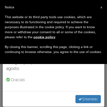
ES
Notice
×
x
Aviso importante
This website or its third party tools use cookies, which are
necessary to its functioning and required to achieve the
Del 27 de julio al 7 de agosto haremos la pausa
purposes illustrated in the cookie policy. If you want to know
anual, aprovechando que en el periodo de verano
more or withdraw your consent to all or some of the cookies,
please refer to the
cookie policy
.
se generan menos informaciones y también el
consumo de las mismas disminuye.
By closing this banner, scrolling this page, clicking a link or
continuing to browse otherwise, you agree to the use of cookies.
Retomamos el trabajo ordinario de las ediciones
en inglés y español de ZENIT el lunes 10 de
agosto.
Gracias.
Entendido