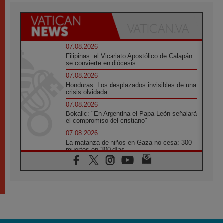
07.08.2026
Filipinas: el Vicariato Apostólico de Calapán
se convierte en diócesis
07.08.2026
Honduras: Los desplazados invisibles de una
crisis olvidada
07.08.2026
Bokalic: "En Argentina el Papa León señalará
el compromiso del cristiano"
07.08.2026
La matanza de niños en Gaza no cesa: 300
muertos en 300 días
07.08.2026
Tagle: La guerra desfigura el mundo, solo la
revelación de Dios lo transfigura
07.08.2026
Presentada la Trienal de Arte de las
Universidades Católicas: «Exercises in
Empathy»