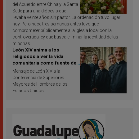
del Acuerdo entre China y la Santa
Sede para una diócesis que
llevaba veinte años sin pastor. La ordenación tuvo lugar
hoy. Pero hace tres semanas antes tuvo que
comprometer públicamente a la Iglesia local con la
controvertida ley que busca eliminar la identidad de las
minorías.
León XIV anima a los
religiosos a ver la vida
comunitaria como fuente de
inspiración y santificación
Mensaje de León XIV a la
Conferencia de Superiores
Mayores de Hombres de los
Estados Unidos