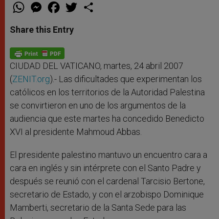
W
M
F
T
S
h
e
a
w
h
a
s
c
i
a
t
s
e
t
r
Share this Entry
s
e
b
t
e
A
n
o
e
p
g
o
r
p
e
k
r
CIUDAD DEL VATICANO, martes, 24 abril 2007
(
ZENIT.org
).- Las dificultades que experimentan los
católicos en los territorios de la Autoridad Palestina
se convirtieron en uno de los argumentos de la
audiencia que este martes ha concedido Benedicto
XVI al presidente Mahmoud Abbas.
El presidente palestino mantuvo un encuentro cara a
cara en inglés y sin intérprete con el Santo Padre y
después se reunió con el cardenal Tarcisio Bertone,
secretario de Estado, y con el arzobispo Dominique
Mamberti, secretario de la Santa Sede para las