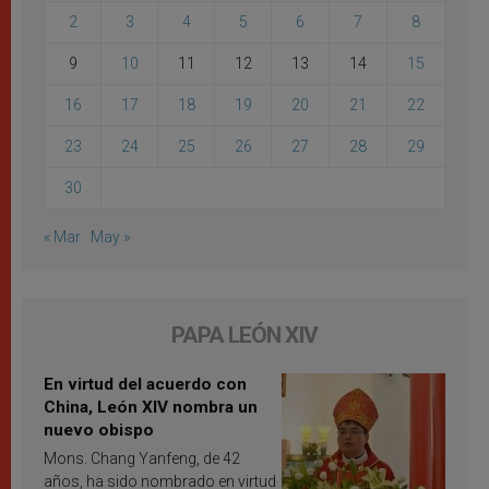
2
3
4
5
6
7
8
9
10
11
12
13
14
15
16
17
18
19
20
21
22
23
24
25
26
27
28
29
30
« Mar
May »
PAPA LEÓN XIV
En virtud del acuerdo con
China, León XIV nombra un
nuevo obispo
Mons. Chang Yanfeng, de 42
años, ha sido nombrado en virtud