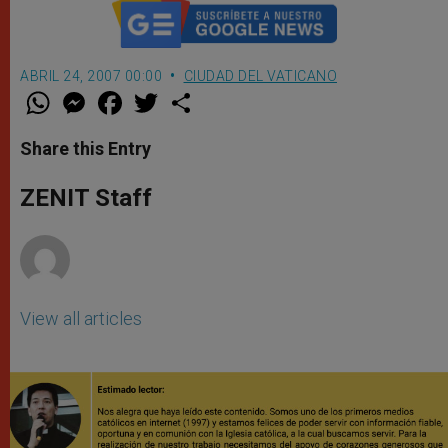
ABRIL 24, 2007 00:00
CIUDAD DEL VATICANO
W
M
F
T
S
h
e
a
w
h
a
s
c
i
a
t
s
e
t
r
Share this Entry
s
e
b
t
e
A
n
o
e
p
g
o
r
ZENIT Staff
p
e
k
r
View all articles