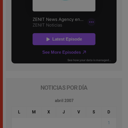
NOTICIAS POR DÍA
abril 2007
L
M
X
J
V
S
D
1