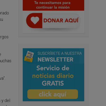
brado
su
argos
e
 muchas
va”.
 y del