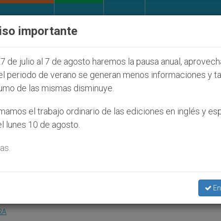
IGLESIA Y MUNDO
DOCUMENTOS
DONATIVOS
iso importante
udíos que afecta a cristianos (y no sólo) en Tierra S
7 de julio al 7 de agosto haremos la pausa anual, aprovec
el periodo de verano se generan menos informaciones y t
umo de las mismas disminuye.
beatificación del cardenal V
amos el trabajo ordinario de las ediciones en inglés y es
l lunes 10 de agosto.
as.
e del purpurado vietnamita
En
RA