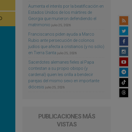
Aumenta el interés por la beatificación en
Estados Unidos de los mártires de
Georgia que murieron defendiendo el
matrimonio
julio 25, 2026
Franciscanos piden ayuda a Marco
Rubio ante persecución de colonos
judíos que afecta a cristianos (y no sólo)
en Tierra Santa
julio 25, 2026
Sacerdotes alemanes fieles al Papa
contestan a su propio obispo (y
cardenal) quien les orilla a bendecir
parejas del mismo sexo en importante
diócesis
julio 25, 2026
PUBLICACIONES MÁS
VISTAS