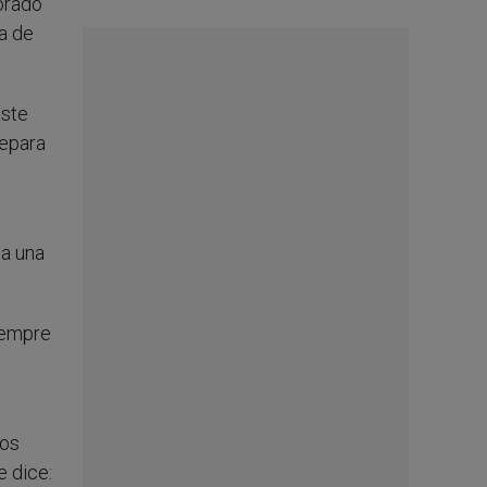
ñorado
a de
este
repara
la una
iempre
nos
e dice: