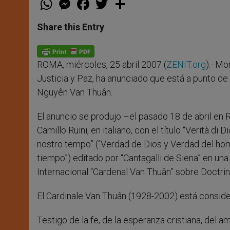
h
e
a
w
h
a
s
c
i
a
t
s
e
t
r
Share this Entry
s
e
b
t
e
A
n
o
e
p
g
o
r
p
e
k
ROMA, miércoles, 25 abril 2007 (
ZENIT.org
).- Mo
r
Justicia y Paz, ha anunciado que está a punto de
Nguyên Van Thuân.
El anuncio se produjo –el pasado 18 de abril en 
Camillo Ruini, en italiano, con el título “Verità d
nostro tempo” (“Verdad de Dios y Verdad del hom
tiempo”) editado por “Cantagalli de Siena” en un
Internacional “Cardenal Van Thuân” sobre Doctrina
El Cardinale Van Thuân (1928-2002) está conside
Testigo de la fe, de la esperanza cristiana, del a