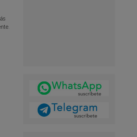
más
nte.