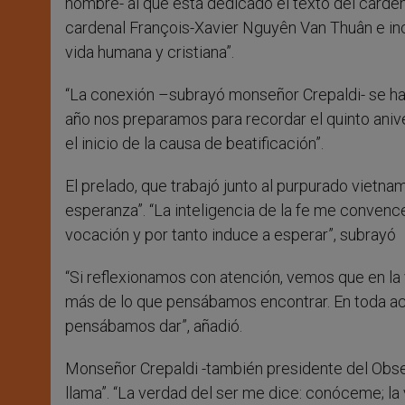
hombre- al que está dedicado el texto del carden
cardenal François-Xavier Nguyên Van Thuân e inc
vida humana y cristiana”.
“La conexión –subrayó monseñor Crepaldi- se hac
año nos preparamos para recordar el quinto aniv
el inicio de la causa de beatificación”.
El prelado, que trabajó junto al purpurado vietnam
esperanza”. “La inteligencia de la fe me convenc
vocación y por tanto induce a esperar”, subrayó
“Si reflexionamos con atención, vemos que en la
más de lo que pensábamos encontrar. En toda a
pensábamos dar”, añadió.
Monseñor Crepaldi -también presidente del Obse
llama”. “La verdad del ser me dice: conóceme; la