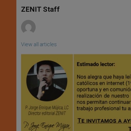
A
n
o
e
p
g
o
r
ZENIT Staff
p
e
k
r
View all articles