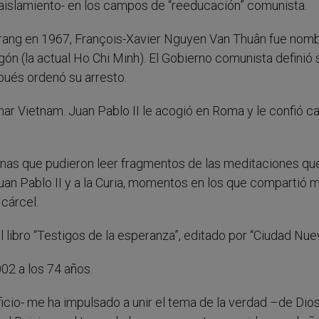
aislamiento- en los campos de “reeducación” comunista.
ang en 1967, François-Xavier Nguyen Van Thuân fue nom
ón (la actual Ho Chi Minh). El Gobierno comunista definió 
ués ordenó su arresto.
nar Vietnam. Juan Pablo II le acogió en Roma y le confió c
nas que pudieron leer fragmentos de las meditaciones qu
Juan Pablo II y a la Curia, momentos en los que compartió
 cárcel.
 libro “Testigos de la esperanza”, editado por “Ciudad Nue
02 a los 74 años.
ificio- me ha impulsado a unir el tema de la verdad –de Dios