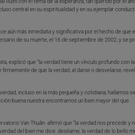
al Ruini con el tema de la esperanza, tan querido por el a
luso central en su espiritualidad y en su ejemplar conduct
e aún más inmediata y significativa por el hecho de que 
ersario de su muerte, el 16 de septiembre de 2002, y se p
ita, explicó que “la verdad tiene un vínculo profundo con la
e firmemente de que la verdad, al darse o desvelarse, reve
 verdad, incluso en la más pequeña y cotidiana, hallamos s
cción buena nuestra encontramos un bien mayor del que
rvatorio Van Thuân- afirmó que “la verdad nos precede y 
 verdad del bien me dice: deséame; la verdad de lo bello m