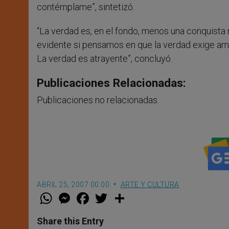
contémplame”, sintetizó.
“La verdad es, en el fondo, menos una conquista
evidente si pensamos en que la verdad exige amo
La verdad es atrayente”, concluyó.
Publicaciones Relacionadas:
Publicaciones no relacionadas.
ABRIL 25, 2007 00:00
ARTE Y CULTURA
W
M
F
T
S
h
e
a
w
h
a
s
c
i
a
t
s
e
t
r
Share this Entry
s
e
b
t
e