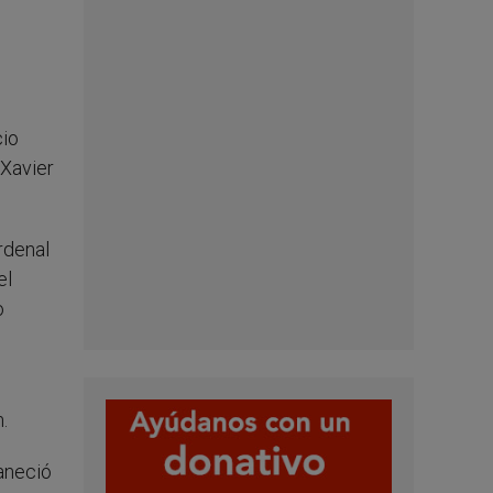
cio
-Xavier
rdenal
el
o
.
maneció