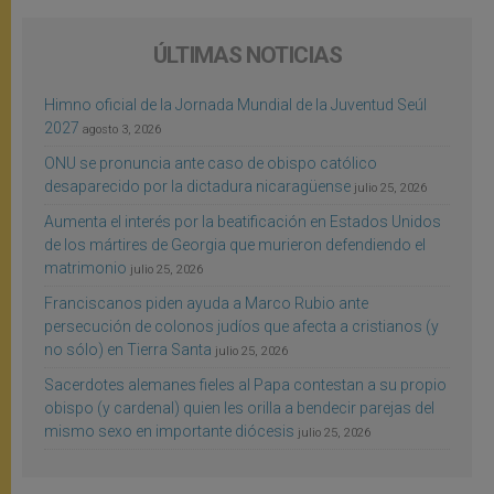
ÚLTIMAS NOTICIAS
Himno oficial de la Jornada Mundial de la Juventud Seúl
2027
agosto 3, 2026
ONU se pronuncia ante caso de obispo católico
desaparecido por la dictadura nicaragüense
julio 25, 2026
Aumenta el interés por la beatificación en Estados Unidos
de los mártires de Georgia que murieron defendiendo el
matrimonio
julio 25, 2026
Franciscanos piden ayuda a Marco Rubio ante
persecución de colonos judíos que afecta a cristianos (y
no sólo) en Tierra Santa
julio 25, 2026
Sacerdotes alemanes fieles al Papa contestan a su propio
obispo (y cardenal) quien les orilla a bendecir parejas del
mismo sexo en importante diócesis
julio 25, 2026