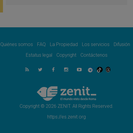
firma»
08.08.2026
En Venezuela celebraron los 416 años del
Santo Cristo de La Grita
08.08.2026
El Papa: en Santa Ágata contemplamos la
victoria del amor sobre la muerte
Quiénes somos
FAQ
La Propiedad
Los servicios
Difusión
08.08.2026
León XIV visitará el Santuario de la Madre
Estatus legal
Copyright
Contáctenos
del Buen Consejo de Genazzano
07.08.2026
Filipinas: el Vicariato Apostólico de Calapán
se convierte en diócesis
07.08.2026
Honduras: Los desplazados invisibles de una
crisis olvidada
Copyright © 2026 ZENIT. All Rights Reserved.
https://es.zenit.org