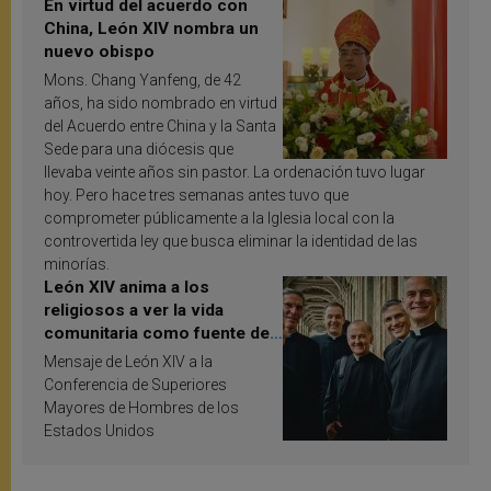
En virtud del acuerdo con
China, León XIV nombra un
nuevo obispo
Mons. Chang Yanfeng, de 42
años, ha sido nombrado en virtud
del Acuerdo entre China y la Santa
Sede para una diócesis que
llevaba veinte años sin pastor. La ordenación tuvo lugar
hoy. Pero hace tres semanas antes tuvo que
comprometer públicamente a la Iglesia local con la
controvertida ley que busca eliminar la identidad de las
minorías.
León XIV anima a los
religiosos a ver la vida
comunitaria como fuente de
inspiración y santificación
Mensaje de León XIV a la
Conferencia de Superiores
Mayores de Hombres de los
Estados Unidos