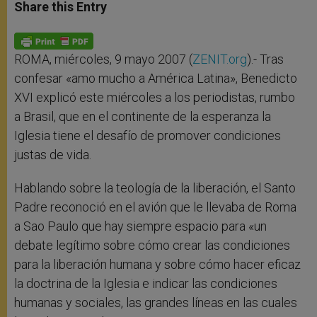
t
s
e
t
r
Share this Entry
s
e
b
t
e
A
n
o
e
p
g
o
r
p
e
k
r
ROMA, miércoles, 9 mayo 2007 (
ZENIT.org
).- Tras
confesar «amo mucho a América Latina», Benedicto
XVI explicó este miércoles a los periodistas, rumbo
a Brasil, que en el continente de la esperanza la
Iglesia tiene el desafío de promover condiciones
justas de vida.
Hablando sobre la teología de la liberación, el Santo
Padre reconoció en el avión que le llevaba de Roma
a Sao Paulo que hay siempre espacio para «un
debate legítimo sobre cómo crear las condiciones
para la liberación humana y sobre cómo hacer eficaz
la doctrina de la Iglesia e indicar las condiciones
humanas y sociales, las grandes líneas en las cuales