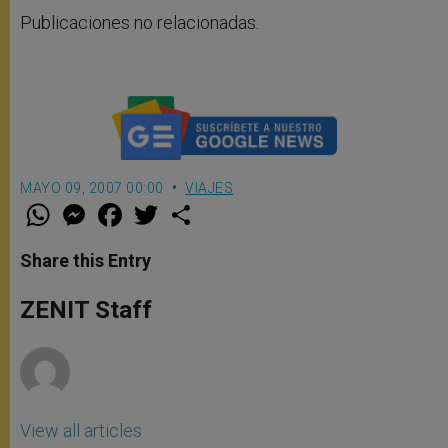
Publicaciones no relacionadas.
MAYO 09, 2007 00:00
VIAJES
W
M
F
T
S
h
e
a
w
h
a
s
c
i
a
t
s
e
t
r
Share this Entry
s
e
b
t
e
A
n
o
e
p
g
o
r
ZENIT Staff
p
e
k
r
View all articles