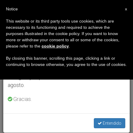
ES
Notice
×
x
Aviso importante
This website or its third party tools use cookies, which are
necessary to its functioning and required to achieve the
Del 27 de julio al 7 de agosto haremos la pausa
purposes illustrated in the cookie policy. If you want to know
anual, aprovechando que en el periodo de verano
more or withdraw your consent to all or some of the cookies,
please refer to the
cookie policy
.
se generan menos informaciones y también el
consumo de las mismas disminuye.
By closing this banner, scrolling this page, clicking a link or
continuing to browse otherwise, you agree to the use of cookies.
Retomamos el trabajo ordinario de las ediciones
en inglés y español de ZENIT el lunes 10 de
agosto.
Gracias.
Entendido