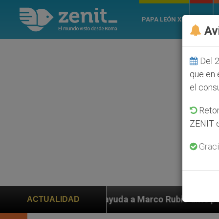
PAPA LEÓN XIV
ROMA
Av
Del 2
que en 
el cons
Retom
ZENIT e
Graci
en ayuda a Marco Rubio ante persecución de colonos ju
ACTUALIDAD