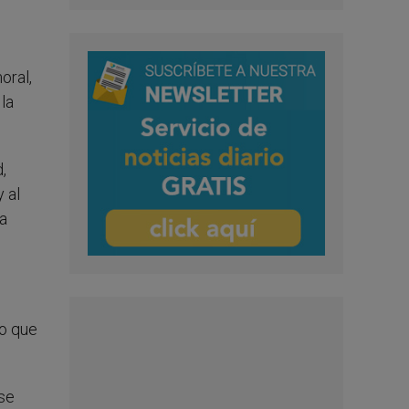
oral,
la
,
 al
ya
co que
rse