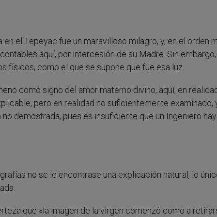
en el Tepeyac fue un maravilloso milagro, y, en el orden m
ntables aquí, por intercesión de su Madre. Sin embargo, 
s físicos, como el que se supone que fue esa luz.
meno como signo del amor materno divino, aquí, en realidad
icable, pero en realidad no suficientemente examinado, y
n no demostrada, pues es insuficiente que un Ingeniero ha
a
grafías no se le encontrase una explicación natural, lo úni
cada.
certeza que «la imagen de la virgen comenzó como a retira