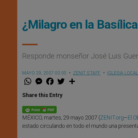
¿Milagro en la Basílic
Responde monseñor José Luis Guer
MAYO 29, 2007 00:00
ZENIT STAFF
IGLESIA LOCA
W
M
F
T
S
h
e
a
w
h
a
s
c
i
a
t
s
e
t
r
Share this Entry
s
e
b
t
e
A
n
o
e
p
g
o
r
p
e
k
MÉXICO, martes, 29 mayo 2007 (
ZENIT.org
–
El O
r
estado circulando en todo el mundo una presentac