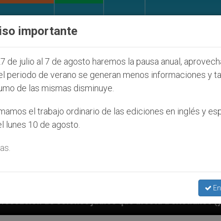
IGLESIA Y MUNDO
DOCUMENTOS
DONATIVOS
iso importante
7 de julio al 7 de agosto haremos la pausa anual, aprovec
el periodo de verano se generan menos informaciones y t
umo de las mismas disminuye.
amos el trabajo ordinario de las ediciones en inglés y es
l lunes 10 de agosto.
as.
En
díos que afecta a cristianos (y no sólo) en Tierra Sa