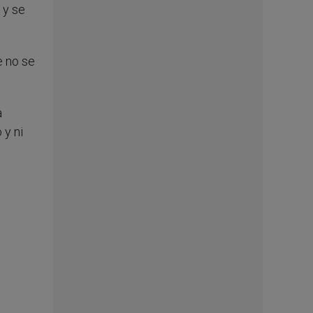
 y se
e no se
a
 y ni