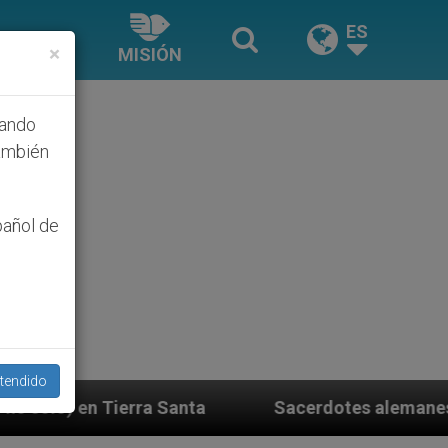
ES
×
MISIÓN
hando
ambién
pañol de
tendido
nta
Sacerdotes alemanes fieles al Papa contesta