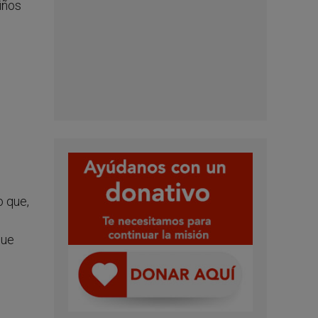
iños
o que,
que