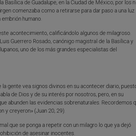
la Basílica de Guadalupe, en la Ciudad de México, por los n
 Virgen comenzaba como a retirarse para dar paso a una luz
un embrión humano.
te acontecimiento, calificándolo algunos de milagroso.
is Guerrero Rosado, canónigo magistral de la Basílica y
alupanos, uno de los más grandes especialistas del
la gente vea signos divinos en su acontecer diario, puest
abla de Dios y de su interés por nosotros, pero, en su
l que abunden las evidencias sobrenaturales. Recordemos 
on y creyeron» (Juan 20, 29).
rmal que se ponga a repetir con un milagro lo que ya dejó
rohibición de asesinar inocentes.