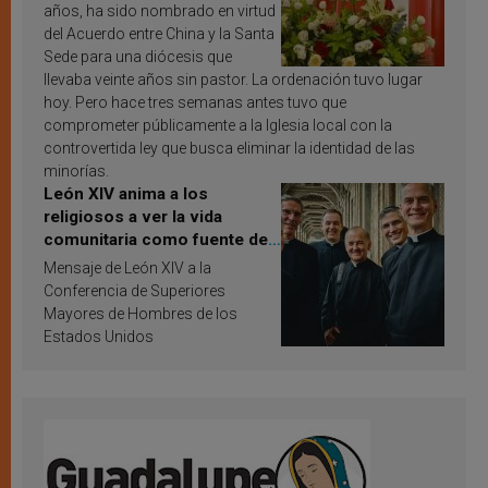
años, ha sido nombrado en virtud
del Acuerdo entre China y la Santa
Sede para una diócesis que
llevaba veinte años sin pastor. La ordenación tuvo lugar
hoy. Pero hace tres semanas antes tuvo que
comprometer públicamente a la Iglesia local con la
controvertida ley que busca eliminar la identidad de las
minorías.
León XIV anima a los
religiosos a ver la vida
comunitaria como fuente de
inspiración y santificación
Mensaje de León XIV a la
Conferencia de Superiores
Mayores de Hombres de los
Estados Unidos