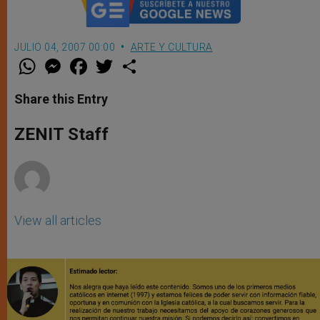
JULIO 04, 2007 00:00
ARTE Y CULTURA
W
M
F
T
S
h
e
a
w
h
a
s
c
i
a
t
s
e
t
r
Share this Entry
s
e
b
t
e
A
n
o
e
p
g
o
r
ZENIT Staff
p
e
k
r
View all articles