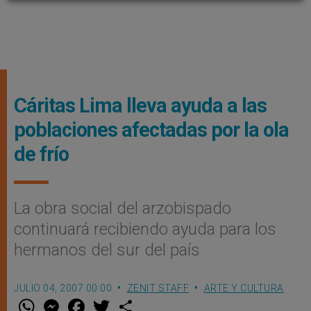
Cáritas Lima lleva ayuda a las
poblaciones afectadas por la ola
de frío
La obra social del arzobispado
continuará recibiendo ayuda para los
hermanos del sur del país
JULIO 04, 2007 00:00
ZENIT STAFF
ARTE Y CULTURA
W
M
F
T
S