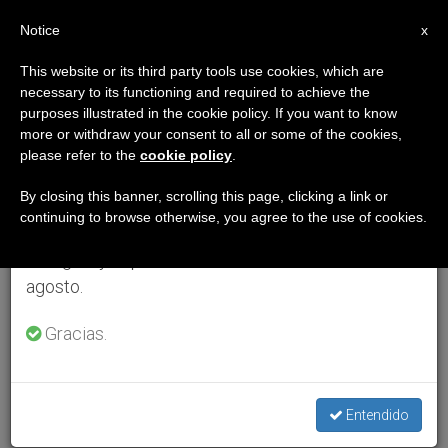
ES
Notice
×
x
Aviso importante
This website or its third party tools use cookies, which are
necessary to its functioning and required to achieve the
Del 27 de julio al 7 de agosto haremos la pausa
purposes illustrated in the cookie policy. If you want to know
anual, aprovechando que en el periodo de verano
more or withdraw your consent to all or some of the cookies,
please refer to the
cookie policy
.
se generan menos informaciones y también el
consumo de las mismas disminuye.
By closing this banner, scrolling this page, clicking a link or
continuing to browse otherwise, you agree to the use of cookies.
Retomamos el trabajo ordinario de las ediciones
en inglés y español de ZENIT el lunes 10 de
agosto.
Gracias.
Entendido