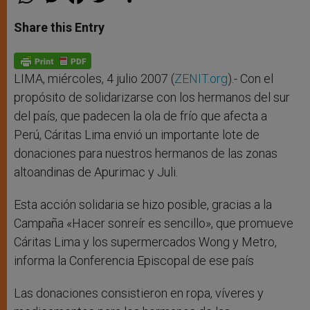
h
e
a
w
h
a
s
c
i
a
t
s
e
t
r
Share this Entry
s
e
b
t
e
A
n
o
e
p
g
o
r
p
e
k
r
LIMA, miércoles, 4 julio 2007 (
ZENIT.org
).- Con el
propósito de solidarizarse con los hermanos del sur
del país, que padecen la ola de frío que afecta a
Perú, Cáritas Lima envió un importante lote de
donaciones para nuestros hermanos de las zonas
altoandinas de Apurimac y Juli.
Esta acción solidaria se hizo posible, gracias a la
Campaña «Hacer sonreír es sencillo», que promueve
Cáritas Lima y los supermercados Wong y Metro,
informa la Conferencia Episcopal de ese país
Las donaciones consistieron en ropa, víveres y