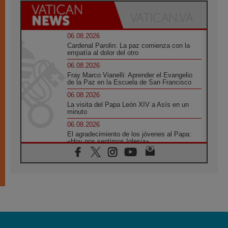
06.08.2026
Cardenal Parolin: La paz comienza con la
empatía al dolor del otro
06.08.2026
Fray Marco Vianelli: Aprender el Evangelio
de la Paz en la Escuela de San Francisco
06.08.2026
La visita del Papa León XIV a Asís en un
minuto
06.08.2026
El agradecimiento de los jóvenes al Papa:
«Hoy nos sentimos Iglesia»
06.08.2026
Líbano: Reanudan los coloquios en Roma en
medio de tensiones y ataques en el sur del
país
06.08.2026
Hiroshima y Nagasaki, 81 años después.
Comienzan "Diez Días Oración por la Paz"
06.08.2026