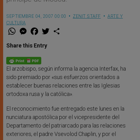
SEPTIEMBRE 04, 2007 00:00
ZENIT STAFF
ARTE Y
CULTURA
W
M
F
T
S
h
e
a
w
h
a
s
c
i
a
t
s
e
t
r
Share this Entry
s
e
b
t
e
A
n
o
e
p
g
o
r
p
e
k
r
El arzobispo, según informa la agencia Interfax, ha
sido premiado por «sus esfuerzos orientados a
establecer buenas relaciones entre las Iglesias
ortodoxa rusa y la católica».
El reconocimiento fue entregado este lunes en la
nunciatura apostólica por el vicepresidente del
Departamento del patriarcado para las relaciones
exteriores, el padre Vsevolod Chaplin, y por el