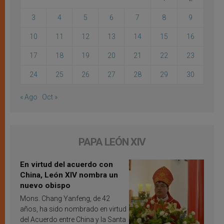
3
4
5
6
7
8
9
10
11
12
13
14
15
16
17
18
19
20
21
22
23
24
25
26
27
28
29
30
« Ago
Oct »
PAPA LEÓN XIV
En virtud del acuerdo con
China, León XIV nombra un
nuevo obispo
Mons. Chang Yanfeng, de 42
años, ha sido nombrado en virtud
del Acuerdo entre China y la Santa