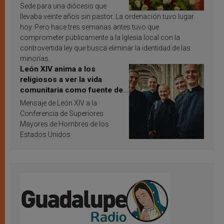
Sede para una diócesis que
llevaba veinte años sin pastor. La ordenación tuvo lugar
hoy. Pero hace tres semanas antes tuvo que
comprometer públicamente a la Iglesia local con la
controvertida ley que busca eliminar la identidad de las
minorías.
León XIV anima a los
religiosos a ver la vida
comunitaria como fuente de
inspiración y santificación
Mensaje de León XIV a la
Conferencia de Superiores
Mayores de Hombres de los
Estados Unidos