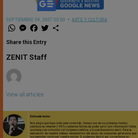
SEPTIEMBRE 04, 2007 00:00
ARTE Y CULTURA
W
M
F
T
S
h
e
a
w
h
a
s
c
i
a
t
s
e
t
r
Share this Entry
s
e
b
t
e
A
n
o
e
p
g
o
r
ZENIT Staff
p
e
k
r
View all articles