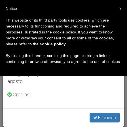
ES
Notice
×
x
Aviso importante
This website or its third party tools use cookies, which are
necessary to its functioning and required to achieve the
Del 27 de julio al 7 de agosto haremos la pausa
purposes illustrated in the cookie policy. If you want to know
anual, aprovechando que en el periodo de verano
more or withdraw your consent to all or some of the cookies,
please refer to the
cookie policy
.
se generan menos informaciones y también el
consumo de las mismas disminuye.
By closing this banner, scrolling this page, clicking a link or
continuing to browse otherwise, you agree to the use of cookies.
Retomamos el trabajo ordinario de las ediciones
en inglés y español de ZENIT el lunes 10 de
agosto.
Gracias.
Entendido