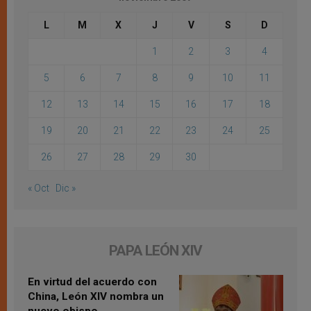
L
M
X
J
V
S
D
1
2
3
4
5
6
7
8
9
10
11
12
13
14
15
16
17
18
19
20
21
22
23
24
25
26
27
28
29
30
« Oct
Dic »
PAPA LEÓN XIV
En virtud del acuerdo con
China, León XIV nombra un