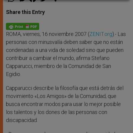
h
e
a
w
h
a
s
c
i
a
t
s
e
t
r
Share this Entry
s
e
b
t
e
A
n
o
e
p
g
o
r
p
e
k
r
ROMA, viernes, 16 noviembre 2007 (
ZENIT.org
).- Las
personas con minusvalía deben saber que no están
condenadas a una vida de soledad sino que pueden
contribuir a cambiar el mundo, afirma Stefano
Capparucci, miembro de la Comunidad de San
Egidio.
Capparucci describe la filosofía que está detrás del
movimiento «Los Amigos» de la Comunidad, que
busca encontrar modos para usar lo mejor posible
los talentos y los dones de las personas con
discapacidad.