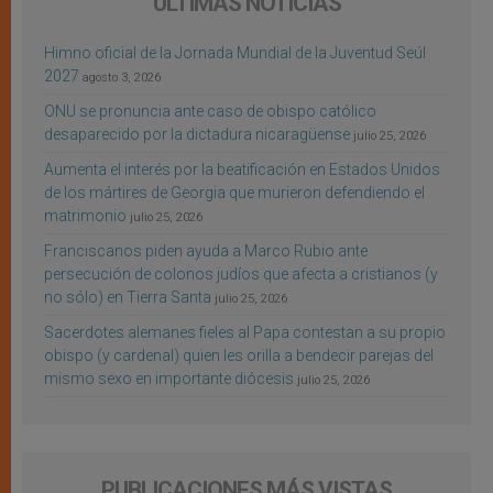
ÚLTIMAS NOTICIAS
Himno oficial de la Jornada Mundial de la Juventud Seúl
2027
agosto 3, 2026
ONU se pronuncia ante caso de obispo católico
desaparecido por la dictadura nicaragüense
julio 25, 2026
Aumenta el interés por la beatificación en Estados Unidos
de los mártires de Georgia que murieron defendiendo el
matrimonio
julio 25, 2026
Franciscanos piden ayuda a Marco Rubio ante
persecución de colonos judíos que afecta a cristianos (y
no sólo) en Tierra Santa
julio 25, 2026
Sacerdotes alemanes fieles al Papa contestan a su propio
obispo (y cardenal) quien les orilla a bendecir parejas del
mismo sexo en importante diócesis
julio 25, 2026
PUBLICACIONES MÁS VISTAS