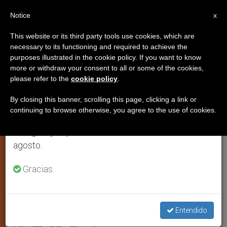
ES
Notice
×
x
Aviso importante
This website or its third party tools use cookies, which are
necessary to its functioning and required to achieve the
Del 27 de julio al 7 de agosto haremos la pausa
purposes illustrated in the cookie policy. If you want to know
Las personas con minusvalía
anual, aprovechando que en el periodo de verano
more or withdraw your consent to all or some of the cookies,
please refer to the
cookie policy
.
se generan menos informaciones y también el
también pueden cambiar el
consumo de las mismas disminuye.
mundo
By closing this banner, scrolling this page, clicking a link or
continuing to browse otherwise, you agree to the use of cookies.
Retomamos el trabajo ordinario de las ediciones
en inglés y español de ZENIT el lunes 10 de
Una iniciativa del movimiento «Los
agosto.
Amigos» de la Comunidad de San
Gracias.
Egidio
NOVIEMBRE 16, 2007 00:00
ZENIT STAFF
ARTE Y
Entendido
CULTURA
W
M
F
T
S