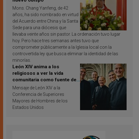
nuevo obispo
Mons. Chang Yanfeng, de 42
años, ha sido nombrado en virtud
del Acuerdo entre China y la Santa
Sede para una diócesis que
llevaba veinte años sin pastor. La ordenación tuvo lugar
hoy. Pero hace tres semanas antes tuvo que
comprometer públicamente a la Iglesia local con la
controvertida ley que busca eliminar la identidad de las
minorías.
León XIV anima a los
religiosos a ver la vida
comunitaria como fuente de
inspiración y santificación
Mensaje de León XIV a la
Conferencia de Superiores
Mayores de Hombres de los
Estados Unidos