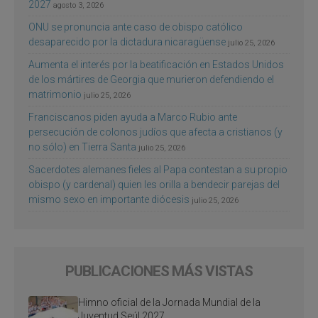
2027
agosto 3, 2026
ONU se pronuncia ante caso de obispo católico
desaparecido por la dictadura nicaragüense
julio 25, 2026
Aumenta el interés por la beatificación en Estados Unidos
de los mártires de Georgia que murieron defendiendo el
matrimonio
julio 25, 2026
Franciscanos piden ayuda a Marco Rubio ante
persecución de colonos judíos que afecta a cristianos (y
no sólo) en Tierra Santa
julio 25, 2026
Sacerdotes alemanes fieles al Papa contestan a su propio
obispo (y cardenal) quien les orilla a bendecir parejas del
mismo sexo en importante diócesis
julio 25, 2026
PUBLICACIONES MÁS VISTAS
Himno oficial de la Jornada Mundial de la
Juventud Seúl 2027