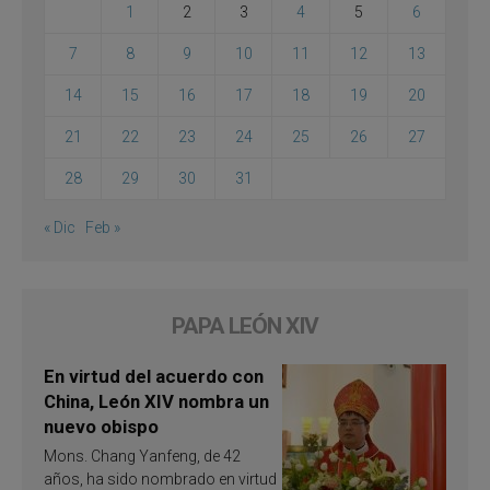
1
2
3
4
5
6
7
8
9
10
11
12
13
14
15
16
17
18
19
20
21
22
23
24
25
26
27
28
29
30
31
« Dic
Feb »
PAPA LEÓN XIV
En virtud del acuerdo con
China, León XIV nombra un
nuevo obispo
Mons. Chang Yanfeng, de 42
años, ha sido nombrado en virtud