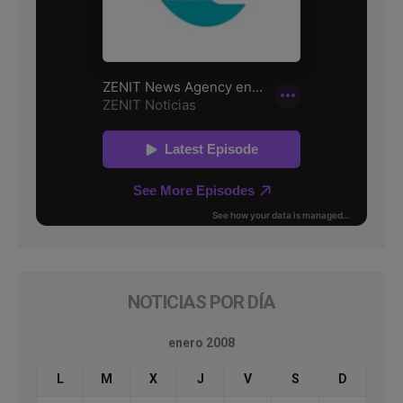
NOTICIAS POR DÍA
enero 2008
L
M
X
J
V
S
D