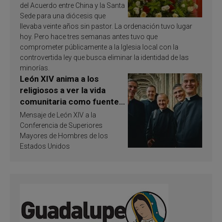
del Acuerdo entre China y la Santa
Sede para una diócesis que
llevaba veinte años sin pastor. La ordenación tuvo lugar
hoy. Pero hace tres semanas antes tuvo que
comprometer públicamente a la Iglesia local con la
controvertida ley que busca eliminar la identidad de las
minorías.
León XIV anima a los
religiosos a ver la vida
comunitaria como fuente
de inspiración y
Mensaje de León XIV a la
santificación
Conferencia de Superiores
Mayores de Hombres de los
Estados Unidos