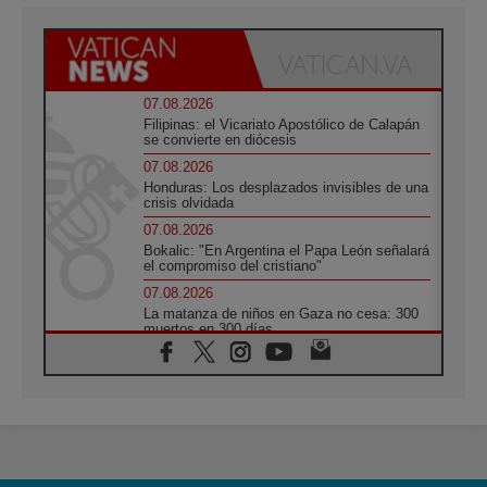
07.08.2026
Filipinas: el Vicariato Apostólico de Calapán
se convierte en diócesis
07.08.2026
Honduras: Los desplazados invisibles de una
crisis olvidada
07.08.2026
Bokalic: "En Argentina el Papa León señalará
el compromiso del cristiano"
07.08.2026
La matanza de niños en Gaza no cesa: 300
muertos en 300 días
07.08.2026
Tagle: La guerra desfigura el mundo, solo la
revelación de Dios lo transfigura
07.08.2026
Presentada la Trienal de Arte de las
Universidades Católicas: «Exercises in
Empathy»