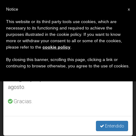
ES
Notice
×
x
Aviso importante
This website or its third party tools use cookies, which are
necessary to its functioning and required to achieve the
Del 27 de julio al 7 de agosto haremos la pausa
DÍA
purposes illustrated in the cookie policy. If you want to know
anual, aprovechando que en el periodo de verano
Enero 4th, 2008
more or withdraw your consent to all or some of the cookies,
please refer to the
cookie policy
.
se generan menos informaciones y también el
consumo de las mismas disminuye.
By closing this banner, scrolling this page, clicking a link or
continuing to browse otherwise, you agree to the use of cookies.
ÚLTIMAS NOTICIAS
Retomamos el trabajo ordinario de las ediciones
en inglés y español de ZENIT el lunes 10 de
agosto.
Predicador del Papa: Epifanía, el encuentro con Cristo que
cambia la vida
Gracias.
JAN 04, 2008 00:00
ZENIT STAFF
Entendido