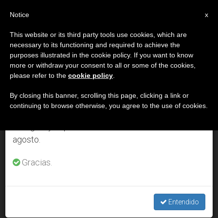
ES
Notice
×
x
Aviso importante
This website or its third party tools use cookies, which are
necessary to its functioning and required to achieve the
Del 27 de julio al 7 de agosto haremos la pausa
DÍA
purposes illustrated in the cookie policy. If you want to know
anual, aprovechando que en el periodo de verano
Enero 12th, 2008
more or withdraw your consent to all or some of the cookies,
please refer to the
cookie policy
.
se generan menos informaciones y también el
consumo de las mismas disminuye.
By closing this banner, scrolling this page, clicking a link or
continuing to browse otherwise, you agree to the use of cookies.
ÚLTIMAS NOTICIAS
Retomamos el trabajo ordinario de las ediciones
en inglés y español de ZENIT el lunes 10 de
agosto.
Informe al Papa y los cardenales sobre la situación
ecuménica actual
Gracias.
JAN 12, 2008 00:00
ZENIT STAFF
Entendido