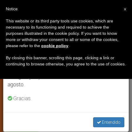
ES
Notice
×
x
Aviso importante
This website or its third party tools use cookies, which are
necessary to its functioning and required to achieve the
Del 27 de julio al 7 de agosto haremos la pausa
purposes illustrated in the cookie policy. If you want to know
Web oficial para los cien años de
anual, aprovechando que en el periodo de verano
more or withdraw your consent to all or some of the cookies,
please refer to the
cookie policy
.
se generan menos informaciones y también el
oración por la unidad de los
consumo de las mismas disminuye.
cristianos
By closing this banner, scrolling this page, clicking a link or
continuing to browse otherwise, you agree to the use of cookies.
Retomamos el trabajo ordinario de las ediciones
en inglés y español de ZENIT el lunes 10 de
http://www.weekofprayer2008.org
agosto.
Gracias.
ENERO 13, 2008 00:00
ZENIT STAFF
ARTE Y CULTURA
W
M
F
T
S
h
e
a
w
h
a
s
c
i
a
t
s
e
t
r
Share this Entry
s
e
b
t
e
Entendido
A
n
o
e