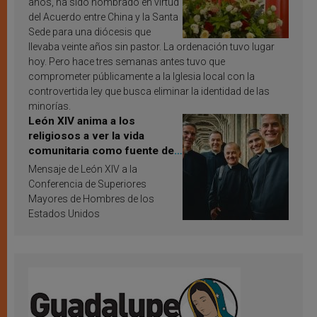
años, ha sido nombrado en virtud
del Acuerdo entre China y la Santa
Sede para una diócesis que
llevaba veinte años sin pastor. La ordenación tuvo lugar
hoy. Pero hace tres semanas antes tuvo que
comprometer públicamente a la Iglesia local con la
controvertida ley que busca eliminar la identidad de las
minorías.
León XIV anima a los
religiosos a ver la vida
comunitaria como fuente de
inspiración y santificación
Mensaje de León XIV a la
Conferencia de Superiores
Mayores de Hombres de los
Estados Unidos