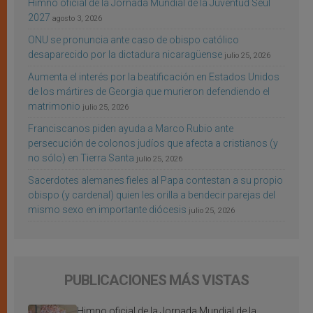
Himno oficial de la Jornada Mundial de la Juventud Seúl
2027
agosto 3, 2026
ONU se pronuncia ante caso de obispo católico
desaparecido por la dictadura nicaragüense
julio 25, 2026
Aumenta el interés por la beatificación en Estados Unidos
de los mártires de Georgia que murieron defendiendo el
matrimonio
julio 25, 2026
Franciscanos piden ayuda a Marco Rubio ante
persecución de colonos judíos que afecta a cristianos (y
no sólo) en Tierra Santa
julio 25, 2026
Sacerdotes alemanes fieles al Papa contestan a su propio
obispo (y cardenal) quien les orilla a bendecir parejas del
mismo sexo en importante diócesis
julio 25, 2026
PUBLICACIONES MÁS VISTAS
Himno oficial de la Jornada Mundial de la