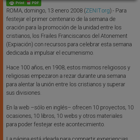
p
g
o
r
p
e
k
r
ROMA, domingo, 13 enero 2008 (
ZENIT.org
).- Para
festejar el primer centenario de la semana de
oración para la promoción de la unidad entre los
cristianos, los Frailes Franciscanos del Atonement
(Expiación) con recursos para celebrar esta semana
dedicada a impulsar el ecumenismo.
Hace 100 años, en 1908, estos mismos religiosos y
religiosas empezaron a rezar durante una semana
para alentar la unión entre los cristianos y superar
sus divisiones.
En la web –sólo en inglés– ofrecen 10 proyectos, 10
ocasiones, 10 libros, 10 webs y otros materiales
para poder festejar este acontecimiento.
La página está ideada para compartir experiencias.