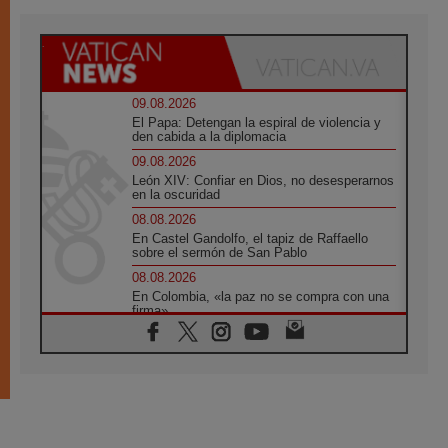
09.08.2026
El Papa: Detengan la espiral de violencia y
den cabida a la diplomacia
09.08.2026
León XIV: Confiar en Dios, no desesperarnos
en la oscuridad
08.08.2026
En Castel Gandolfo, el tapiz de Raffaello
sobre el sermón de San Pablo
08.08.2026
En Colombia, «la paz no se compra con una
firma»
08.08.2026
En Venezuela celebraron los 416 años del
Santo Cristo de La Grita
08.08.2026
El Papa: en Santa Ágata contemplamos la
victoria del amor sobre la muerte