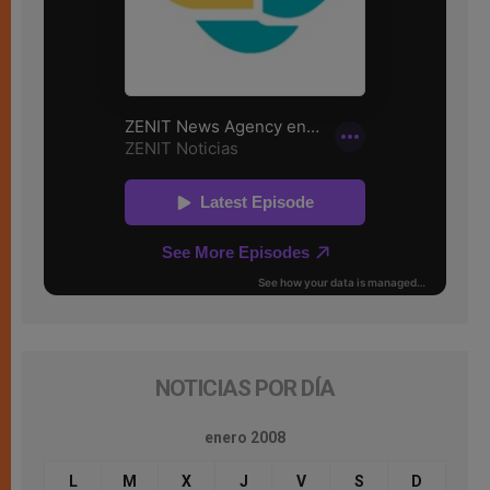
NOTICIAS POR DÍA
enero 2008
L
M
X
J
V
S
D