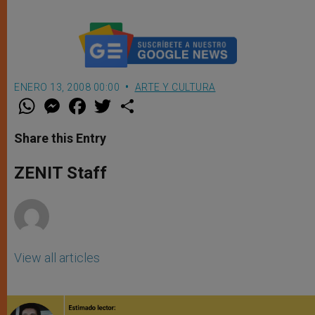
ENERO 13, 2008 00:00
ARTE Y CULTURA
W
M
F
T
S
h
e
a
w
h
a
s
c
i
a
t
s
e
t
r
Share this Entry
s
e
b
t
e
A
n
o
e
p
g
o
r
ZENIT Staff
p
e
k
r
View all articles