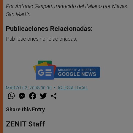
Por Antonio Gaspari, traducido del italiano por Nieves
San Martín
Publicaciones Relacionadas:
Publicaciones no relacionadas.
MARZO 03, 2008 00:00
IGLESIA LOCAL
W
M
F
T
S
h
e
a
w
h
a
s
c
i
a
t
s
e
t
r
Share this Entry
s
e
b
t
e
A
n
o
e
p
g
o
r
ZENIT Staff
p
e
k
r