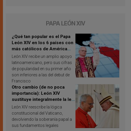
PAPA LEÓN XIV
¿Qué tan popular es el Papa
León XIV en los 6 países con
más católicos de América
Latina en 2026? Publican
León XIV recibe un amplio apoyo
resultados de investigación
latinoamericano, pero sus cifras
de popularidad en su primer año
son inferiores a las del debut de
Francisco
Otro cambio (de no poca
importancia): León XIV
sustituye integralmente la ley
vaticana de Papa Francisco
León XIV reescribe la lógica
constitucional del Vaticano,
devolviendo la soberanía papal a
sus fundamentos legales