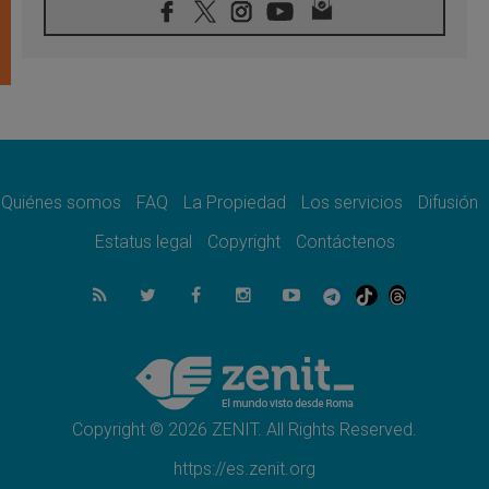
08.08.2026
En Colombia, «la paz no se compra con una
firma»
08.08.2026
En Venezuela celebraron los 416 años del
Santo Cristo de La Grita
08.08.2026
El Papa: en Santa Ágata contemplamos la
victoria del amor sobre la muerte
Quiénes somos
FAQ
La Propiedad
Los servicios
Difusión
08.08.2026
León XIV visitará el Santuario de la Madre
Estatus legal
Copyright
Contáctenos
del Buen Consejo de Genazzano
07.08.2026
Filipinas: el Vicariato Apostólico de Calapán
se convierte en diócesis
07.08.2026
Honduras: Los desplazados invisibles de una
crisis olvidada
Copyright © 2026 ZENIT. All Rights Reserved.
https://es.zenit.org