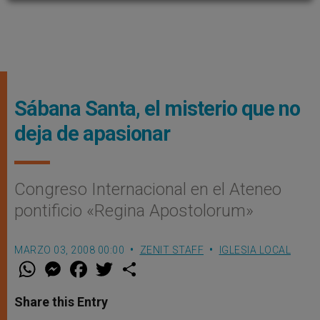
Sábana Santa, el misterio que no
deja de apasionar
Congreso Internacional en el Ateneo
pontificio «Regina Apostolorum»
MARZO 03, 2008 00:00
ZENIT STAFF
IGLESIA LOCAL
W
M
F
T
S
h
e
a
w
h
a
s
c
i
a
t
s
e
t
r
Share this Entry
s
e
b
t
e