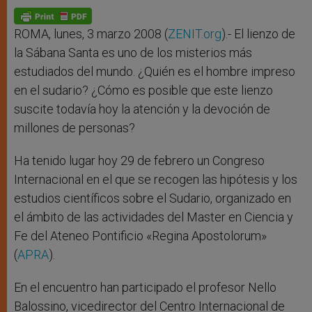
A
n
o
e
p
g
o
r
p
e
k
r
ROMA, lunes, 3 marzo 2008 (
ZENIT.org
).- El lienzo de
la Sábana Santa es uno de los misterios más
estudiados del mundo. ¿Quién es el hombre impreso
en el sudario? ¿Cómo es posible que este lienzo
suscite todavía hoy la atención y la devoción de
millones de personas?
Ha tenido lugar hoy 29 de febrero un Congreso
Internacional en el que se recogen las hipótesis y los
estudios científicos sobre el Sudario, organizado en
el ámbito de las actividades del Master en Ciencia y
Fe del Ateneo Pontificio «Regina Apostolorum»
(
APRA
).
En el encuentro han participado el profesor Nello
Balossino, vicedirector del Centro Internacional de