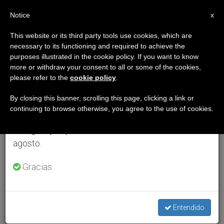
ES
Notice
×
x
Aviso importante
This website or its third party tools use cookies, which are
necessary to its functioning and required to achieve the
Del 27 de julio al 7 de agosto haremos la pausa
purposes illustrated in the cookie policy. If you want to know
anual, aprovechando que en el periodo de verano
more or withdraw your consent to all or some of the cookies,
please refer to the
cookie policy
.
se generan menos informaciones y también el
consumo de las mismas disminuye.
By closing this banner, scrolling this page, clicking a link or
continuing to browse otherwise, you agree to the use of cookies.
Retomamos el trabajo ordinario de las ediciones
en inglés y español de ZENIT el lunes 10 de
agosto.
Gracias.
Entendido