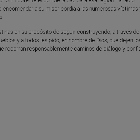
eñor omnipotente el don de la paz para esa región –añadió
o encomendar a su misericordia a las numerosas víctimas 
».
estinas en su propósito de seguir construyendo, a través de 
pueblos y a todos les pido, en nombre de Dios, que dejen lo
que recorran responsablemente caminos de diálogo y confi