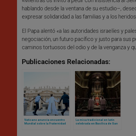
«Mientras os invito a pedir con insistencia al S
hablando desde la ventana de su estudio–, dese
expresar solidaridad a las familias y a los heridos
El Papa alentó «a las autoridades israelíes y pal
negociación, un futuro pacífico y justo para sus 
caminos tortuosos del odio y de la venganza y 
Publicaciones Relacionadas:
Vaticano anuncia encuentro
La misa tradicional en latín
Mundial sobre la Fraternidad
celebrada en Basílica de San
Humana 2025: el evento fue un
Pedro marca un nuevo capítulo
fracaso en 2024
bajo el pontificado de Papa
León XIV