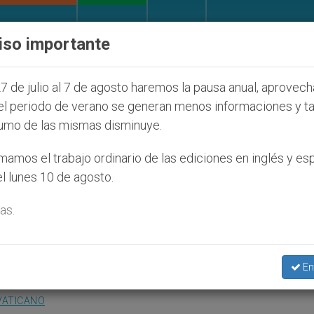
IGLESIA Y MUNDO
DOCUMENTOS
DONATIVOS
iso importante
 judíos que afecta a cristianos (y no sólo) en Tierra
7 de julio al 7 de agosto haremos la pausa anual, aprovec
el periodo de verano se generan menos informaciones y t
umo de las mismas disminuye.
sraelíes y palestinos que
amos el trabajo ordinario de las ediciones en inglés y es
l lunes 10 de agosto.
a
as.
 superar el conflicto
En
VATICANO