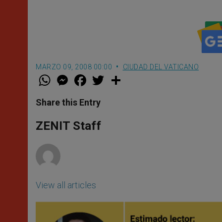
MARZO 09, 2008 00:00
CIUDAD DEL VATICANO
W
M
F
T
S
h
e
a
w
h
a
s
c
i
a
t
s
e
t
r
Share this Entry
s
e
b
t
e
A
n
o
e
p
g
o
r
ZENIT Staff
p
e
k
r
View all articles