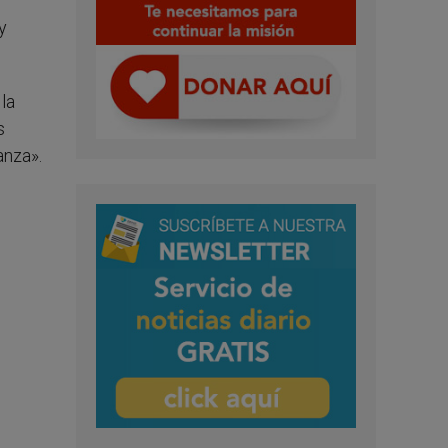
y
la
s
anza».