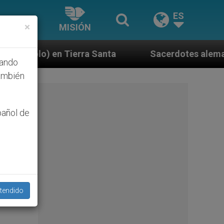
ES
×
MISIÓN
 Santa
Sacerdotes alemanes fieles al Papa conte
hando
ambién
pañol de
tendido