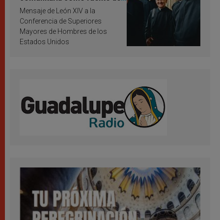
inspiración y santificación
Mensaje de León XIV a la
Conferencia de Superiores
Mayores de Hombres de los
Estados Unidos