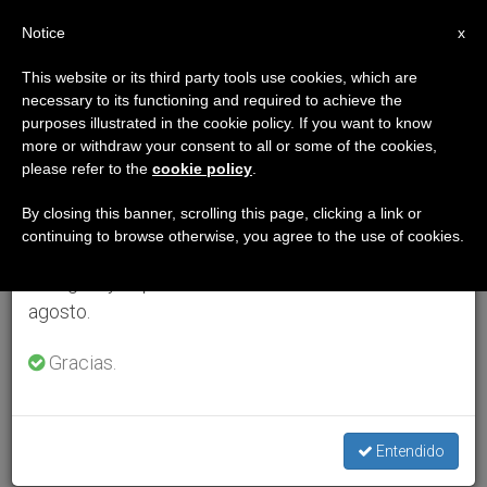
ES
Notice
×
x
Aviso importante
This website or its third party tools use cookies, which are
necessary to its functioning and required to achieve the
Del 27 de julio al 7 de agosto haremos la pausa
purposes illustrated in the cookie policy. If you want to know
anual, aprovechando que en el periodo de verano
more or withdraw your consent to all or some of the cookies,
please refer to the
cookie policy
.
se generan menos informaciones y también el
consumo de las mismas disminuye.
By closing this banner, scrolling this page, clicking a link or
continuing to browse otherwise, you agree to the use of cookies.
Retomamos el trabajo ordinario de las ediciones
en inglés y español de ZENIT el lunes 10 de
agosto.
Gracias.
Entendido