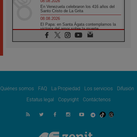
08.08.2026
En Venezuela celebraron los 416 años del
Santo Cristo de La Grita
08.08.2026
El Papa: en Santa Ágata contemplamos la
victoria del amor sobre la muerte
08.08.2026
León XIV visitará el Santuario de la Madre
del Buen Consejo de Genazzano
07.08.2026
Filipinas: el Vicariato Apostólico de Calapán
se convierte en diócesis
07.08.2026
Honduras: Los desplazados invisibles de una
crisis olvidada
Quiénes somos
FAQ
La Propiedad
Los servicios
Difusión
07.08.2026
Bokalic: "En Argentina el Papa León señalará
Estatus legal
Copyright
Contáctenos
el compromiso del cristiano"
07.08.2026
La matanza de niños en Gaza no cesa: 300
muertos en 300 días
07.08.2026
Tagle: La guerra desfigura el mundo, solo la
revelación de Dios lo transfigura