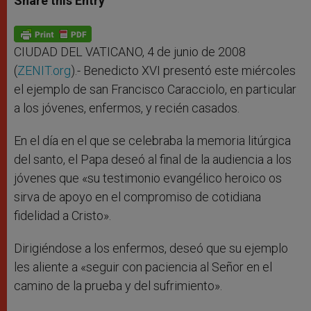
Share this Entry
s
e
b
t
e
A
n
o
e
p
g
o
r
p
e
k
r
CIUDAD DEL VATICANO, 4 de junio de 2008
(
ZENIT.org
).- Benedicto XVI presentó este miércoles
el ejemplo de san Francisco Caracciolo, en particular
a los jóvenes, enfermos, y recién casados.
En el día en el que se celebraba la memoria litúrgica
del santo, el Papa deseó al final de la audiencia a los
jóvenes que «su testimonio evangélico heroico os
sirva de apoyo en el compromiso de cotidiana
fidelidad a Cristo».
Dirigiéndose a los enfermos, deseó que su ejemplo
les aliente a «seguir con paciencia al Señor en el
camino de la prueba y del sufrimiento».