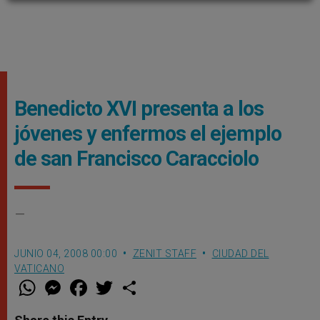
Benedicto XVI presenta a los
jóvenes y enfermos el ejemplo
de san Francisco Caracciolo
–
JUNIO 04, 2008 00:00
ZENIT STAFF
CIUDAD DEL
VATICANO
W
M
F
T
S
h
e
a
w
h
a
s
c
i
a
t
s
e
t
r