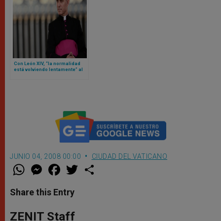
Con León XIV, “la normalidad
está volviendo lentamente” al
Vaticano… según el secretario
privado de Benedicto XVI
JUNIO 04, 2008 00:00
CIUDAD DEL VATICANO
W
M
F
T
S
h
e
a
w
h
a
s
c
i
a
t
s
e
t
r
Share this Entry
s
e
b
t
e
A
n
o
e
p
g
o
r
ZENIT Staff
p
e
k