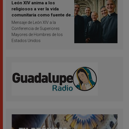
León XIV anima a los
religiosos a ver la vida
comunitaria como fuente de
inspiración y santificación
Mensaje de León XIV a la
Conferencia de Superiores
Mayores de Hombres de los
Estados Unidos