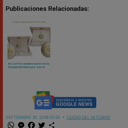
Publicaciones Relacionadas:
Así son los nuevos euros en la
Ciudad del Vaticano: con la
imagen de Miguel Ángel y la
Sede Vacante
SEPTIEMBRE 30, 2008 00:00
CIUDAD DEL VATICANO
W
M
F
T
S
h
e
a
w
h