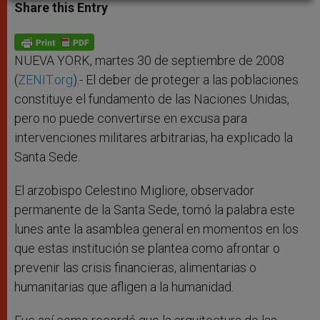
t
s
e
t
r
Share this Entry
s
e
b
t
e
A
n
o
e
p
g
o
r
p
e
k
r
NUEVA YORK, martes 30 de septiembre de 2008
(
ZENIT.org
).- El deber de proteger a las poblaciones
constituye el fundamento de las Naciones Unidas,
pero no puede convertirse en excusa para
intervenciones militares arbitrarias, ha explicado la
Santa Sede.
El arzobispo Celestino Migliore, observador
permanente de la Santa Sede, tomó la palabra este
lunes ante la asamblea general en momentos en los
que estas institución se plantea como afrontar o
prevenir las crisis financieras, alimentarias o
humanitarias que afligen a la humanidad.