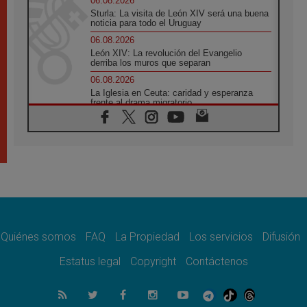
06.08.2026
Sturla: La visita de León XIV será una buena
noticia para todo el Uruguay
06.08.2026
León XIV: La revolución del Evangelio
derriba los muros que separan
06.08.2026
La Iglesia en Ceuta: caridad y esperanza
frente al drama migratorio
06.08.2026
La visita del Papa a Perú será un tiempo de
gracia reconciliación y esperanza
06.08.2026
Cardenal Rossi: "La llegada del Papa León a
Argentina es un homenaje a Francisco"
06.08.2026
En Asís, León XIV invita a los jóvenes a
«construir la civilización del amor»
Quiénes somos
FAQ
La Propiedad
Los servicios
Difusión
05.08.2026
El cardenal Parolin en México: Toda la
Estatus legal
Copyright
Contáctenos
sociedad necesita el mensaje del Evangelio
05.08.2026
Santa María la Mayor, Makrickas: La gracia
de Dios desciende sobre el mundo