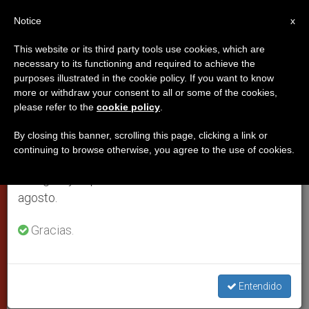
ES
Notice
×
x
Aviso importante
This website or its third party tools use cookies, which are
necessary to its functioning and required to achieve the
Del 27 de julio al 7 de agosto haremos la pausa
purposes illustrated in the cookie policy. If you want to know
Vaticano a la ONU: El deber de
anual, aprovechando que en el periodo de verano
more or withdraw your consent to all or some of the cookies,
please refer to the
cookie policy
.
se generan menos informaciones y también el
defender no es excusa para la
consumo de las mismas disminuye.
fuerza militar
By closing this banner, scrolling this page, clicking a link or
continuing to browse otherwise, you agree to the use of cookies.
Retomamos el trabajo ordinario de las ediciones
en inglés y español de ZENIT el lunes 10 de
Monseñor Migliore toma la palabra ante
agosto.
la asamblea general
Gracias.
SEPTIEMBRE 30, 2008 00:00
ZENIT STAFF
CIUDAD DEL
VATICANO
W
M
F
T
S
Entendido
h
e
a
w
h
a
s
c
i
a