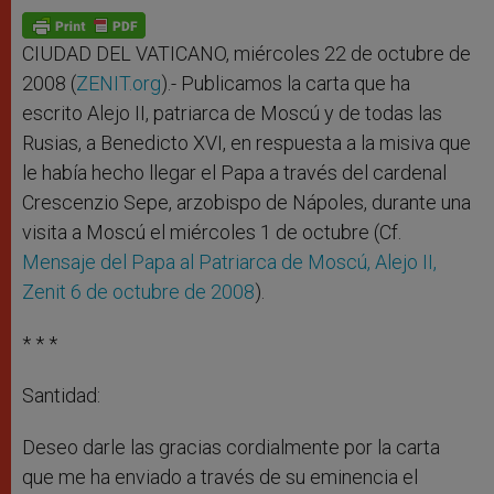
A
n
o
e
p
g
o
r
p
e
k
r
CIUDAD DEL VATICANO, miércoles 22 de octubre de
2008 (
ZENIT.org
).- Publicamos la carta que ha
escrito Alejo II, patriarca de Moscú y de todas las
Rusias, a Benedicto XVI, en respuesta a la misiva que
le había hecho llegar el Papa a través del cardenal
Crescenzio Sepe, arzobispo de Nápoles, durante una
visita a Moscú el miércoles 1 de octubre (Cf.
Mensaje del Papa al Patriarca de Moscú, Alejo II,
Zenit 6 de octubre de 2008
).
* * *
Santidad:
Deseo darle las gracias cordialmente por la carta
que me ha enviado a través de su eminencia el