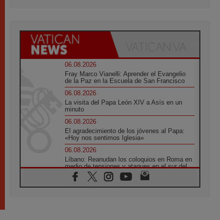
06.08.2026
Fray Marco Vianelli: Aprender el Evangelio
de la Paz en la Escuela de San Francisco
06.08.2026
La visita del Papa León XIV a Asís en un
minuto
06.08.2026
El agradecimiento de los jóvenes al Papa:
«Hoy nos sentimos Iglesia»
06.08.2026
Líbano: Reanudan los coloquios en Roma en
medio de tensiones y ataques en el sur del
país
06.08.2026
Hiroshima y Nagasaki, 81 años después.
Comienzan "Diez Días Oración por la Paz"
06.08.2026