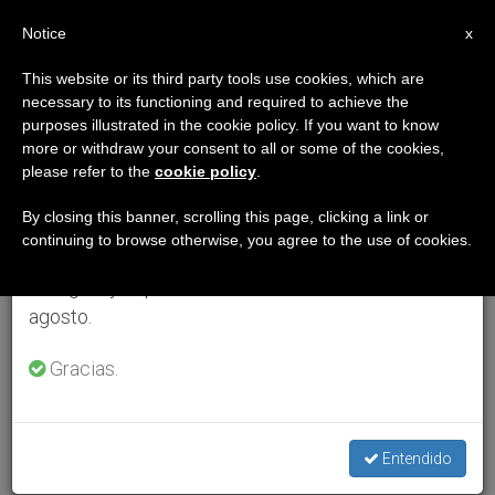
ES
Notice
×
x
Aviso importante
This website or its third party tools use cookies, which are
necessary to its functioning and required to achieve the
Del 27 de julio al 7 de agosto haremos la pausa
purposes illustrated in the cookie policy. If you want to know
anual, aprovechando que en el periodo de verano
more or withdraw your consent to all or some of the cookies,
please refer to the
cookie policy
.
se generan menos informaciones y también el
consumo de las mismas disminuye.
By closing this banner, scrolling this page, clicking a link or
continuing to browse otherwise, you agree to the use of cookies.
Retomamos el trabajo ordinario de las ediciones
en inglés y español de ZENIT el lunes 10 de
agosto.
Gracias.
Entendido