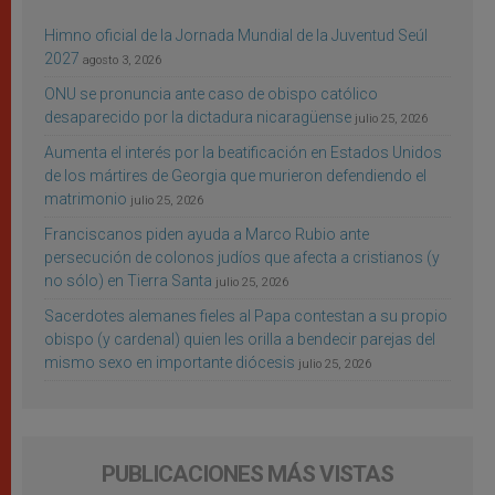
Himno oficial de la Jornada Mundial de la Juventud Seúl
2027
agosto 3, 2026
ONU se pronuncia ante caso de obispo católico
desaparecido por la dictadura nicaragüense
julio 25, 2026
Aumenta el interés por la beatificación en Estados Unidos
de los mártires de Georgia que murieron defendiendo el
matrimonio
julio 25, 2026
Franciscanos piden ayuda a Marco Rubio ante
persecución de colonos judíos que afecta a cristianos (y
no sólo) en Tierra Santa
julio 25, 2026
Sacerdotes alemanes fieles al Papa contestan a su propio
obispo (y cardenal) quien les orilla a bendecir parejas del
mismo sexo en importante diócesis
julio 25, 2026
PUBLICACIONES MÁS VISTAS