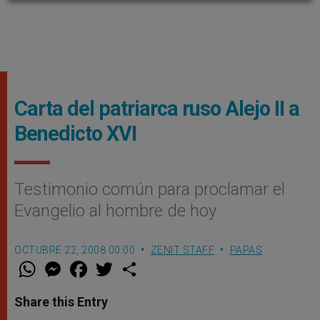
Carta del patriarca ruso Alejo II a
Benedicto XVI
Testimonio común para proclamar el
Evangelio al hombre de hoy
OCTUBRE 22, 2008 00:00
ZENIT STAFF
PAPAS
W
M
F
T
S
h
e
a
w
h
a
s
c
i
a
t
s
e
t
r
Share this Entry
s
e
b
t
e