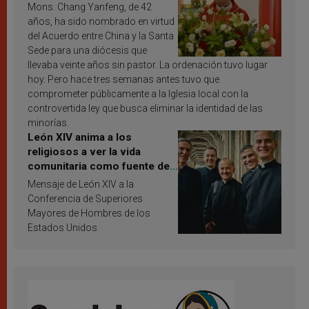
Mons. Chang Yanfeng, de 42
años, ha sido nombrado en virtud
del Acuerdo entre China y la Santa
Sede para una diócesis que
llevaba veinte años sin pastor. La ordenación tuvo lugar
hoy. Pero hace tres semanas antes tuvo que
comprometer públicamente a la Iglesia local con la
controvertida ley que busca eliminar la identidad de las
minorías.
León XIV anima a los
religiosos a ver la vida
comunitaria como fuente de
inspiración y santificación
Mensaje de León XIV a la
Conferencia de Superiores
Mayores de Hombres de los
Estados Unidos