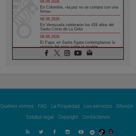
08.08.2026
En Colombia, «la paz no se compra con una
firma»
08.08.2026
En Venezuela celebraron los 416 años del
Santo Cristo de La Grita
08.08.2026
El Papa: en Santa Ágata contemplamos la
victoria del amor sobre la muerte
08.08.2026
León XIV visitará el Santuario de la Madre
del Buen Consejo de Genazzano
07.08.2026
Filipinas: el Vicariato Apostólico de Calapán
se convierte en diócesis
07.08.2026
Honduras: Los desplazados invisibles de una
crisis olvidada
Quiénes somos
FAQ
La Propiedad
Los servicios
Difusión
07.08.2026
Bokalic: "En Argentina el Papa León señalará
Estatus legal
Copyright
Contáctenos
el compromiso del cristiano"
07.08.2026
La matanza de niños en Gaza no cesa: 300
muertos en 300 días