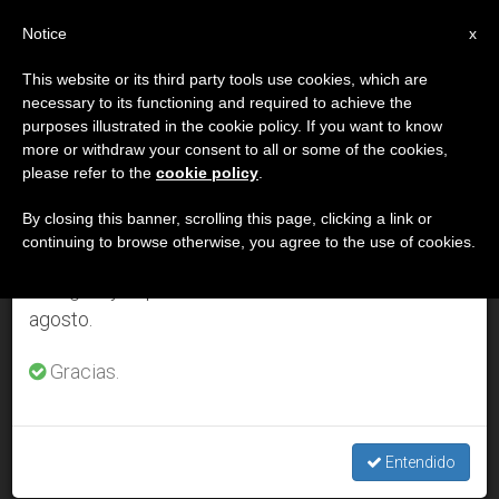
ES
Notice
×
x
Aviso importante
This website or its third party tools use cookies, which are
necessary to its functioning and required to achieve the
Del 27 de julio al 7 de agosto haremos la pausa
DÍA
purposes illustrated in the cookie policy. If you want to know
anual, aprovechando que en el periodo de verano
Noviembre 11th, 2008
more or withdraw your consent to all or some of the cookies,
please refer to the
cookie policy
.
se generan menos informaciones y también el
consumo de las mismas disminuye.
By closing this banner, scrolling this page, clicking a link or
continuing to browse otherwise, you agree to the use of cookies.
ÚLTIMAS NOTICIAS
Retomamos el trabajo ordinario de las ediciones
en inglés y español de ZENIT el lunes 10 de
agosto.
Cardenal Cañizares: La crisis económica esconde una crisis
antropológica
Gracias.
NOV 11, 2008 00:00
ZENIT STAFF
Entendido