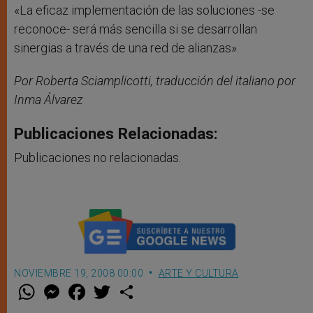
«La eficaz implementación de las soluciones -se
reconoce- será más sencilla si se desarrollan
sinergias a través de una red de alianzas».
Por Roberta Sciamplicotti, traducción del italiano por
Inma Álvarez
Publicaciones Relacionadas:
Publicaciones no relacionadas.
NOVIEMBRE 19, 2008 00:00
ARTE Y CULTURA
W
M
F
T
S
h
e
a
w
h
a
s
c
i
a