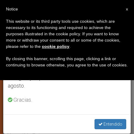
ES
Notice
×
x
Aviso importante
This website or its third party tools use cookies, which are
necessary to its functioning and required to achieve the
Del 27 de julio al 7 de agosto haremos la pausa
purposes illustrated in the cookie policy. If you want to know
Las migraciones, “nueva área
anual, aprovechando que en el periodo de verano
more or withdraw your consent to all or some of the cookies,
please refer to the
cookie policy
.
se generan menos informaciones y también el
profética” para la Iglesia
consumo de las mismas disminuye.
By closing this banner, scrolling this page, clicking a link or
continuing to browse otherwise, you agree to the use of cookies.
Retomamos el trabajo ordinario de las ediciones
Documento final del I Congreso
en inglés y español de ZENIT el lunes 10 de
Asiático de pastoral para los Migrantes
agosto.
y Refugiados
Gracias.
NOVIEMBRE 19, 2008 00:00
ZENIT STAFF
ARTE Y
CULTURA
W
M
F
T
S
h
e
a
w
h
Entendido
a
s
c
i
a
t
s
e
t
r