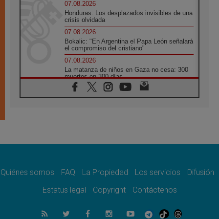
07.08.2026
Honduras: Los desplazados invisibles de una
crisis olvidada
07.08.2026
Bokalic: "En Argentina el Papa León señalará
el compromiso del cristiano"
07.08.2026
La matanza de niños en Gaza no cesa: 300
muertos en 300 días
07.08.2026
Tagle: La guerra desfigura el mundo, solo la
revelación de Dios lo transfigura
07.08.2026
Presentada la Trienal de Arte de las
Universidades Católicas: «Exercises in
Empathy»
07.08.2026
Fortunatus Nwachukwu: la comunicación
como misión al servicio del Evangelio
Quiénes somos
FAQ
La Propiedad
Los servicios
Difusión
07.08.2026
Estatus legal
Copyright
Contáctenos
SIGNIS 2026, dar voz a las religiosas en el
espacio público
07.08.2026
Lanzan un proyecto de empoderamiento