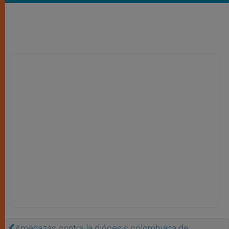
Amenazas contra la diócesis colombiana de