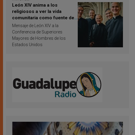
León XIV anima a los
religiosos a ver la vida
comunitaria como fuente de
inspiración y santificación
Mensaje de León XIV a la
Conferencia de Superiores
Mayores de Hombres de los
Estados Unidos