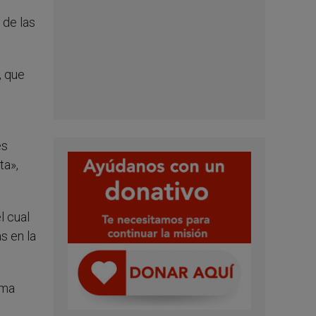
 de las
, que
es
ta»,
l cual
s en la
oma