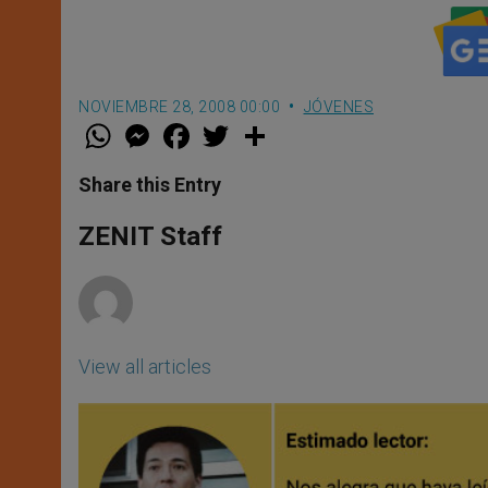
NOVIEMBRE 28, 2008 00:00
JÓVENES
W
M
F
T
S
h
e
a
w
h
a
s
c
i
a
t
s
e
t
r
Share this Entry
s
e
b
t
e
A
n
o
e
p
g
o
r
ZENIT Staff
p
e
k
r
View all articles