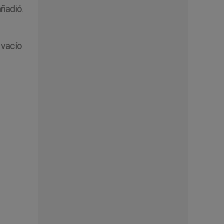
añadió.
e
 vacío