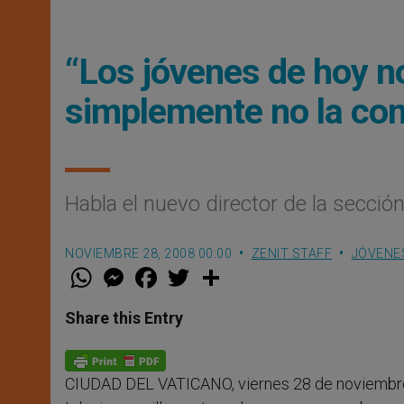
“Los jóvenes de hoy no
simplemente no la co
Habla el nuevo director de la secció
NOVIEMBRE 28, 2008 00:00
ZENIT STAFF
JÓVENE
W
M
F
T
S
h
e
a
w
h
a
s
c
i
a
t
s
e
t
r
Share this Entry
s
e
b
t
e
A
n
o
e
p
g
o
r
p
e
k
CIUDAD DEL VATICANO, viernes 28 de noviembre
r