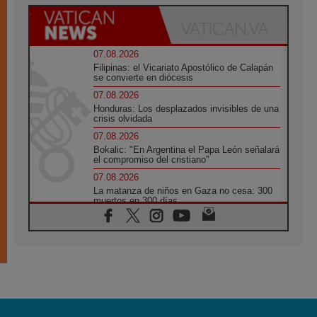
07.08.2026
Filipinas: el Vicariato Apostólico de Calapán
se convierte en diócesis
07.08.2026
Honduras: Los desplazados invisibles de una
crisis olvidada
07.08.2026
Bokalic: "En Argentina el Papa León señalará
el compromiso del cristiano"
07.08.2026
La matanza de niños en Gaza no cesa: 300
muertos en 300 días
07.08.2026
Tagle: La guerra desfigura el mundo, solo la
revelación de Dios lo transfigura
07.08.2026
Presentada la Trienal de Arte de las
Universidades Católicas: «Exercises in
Empathy»
07.08.2026