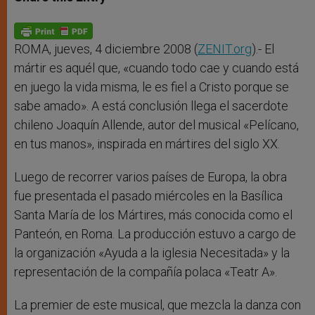
s
e
b
t
e
A
n
o
e
p
g
o
r
p
e
k
r
ROMA, jueves, 4 diciembre 2008 (
ZENIT.org
).- El
mártir es aquél que, «cuando todo cae y cuando está
en juego la vida misma, le es fiel a Cristo porque se
sabe amado». A está conclusión llega el sacerdote
chileno Joaquín Allende, autor del musical «Pelícano,
en tus manos», inspirada en mártires del siglo XX.
Luego de recorrer varios países de Europa, la obra
fue presentada el pasado miércoles en la Basílica
Santa María de los Mártires, más conocida como el
Panteón, en Roma. La producción estuvo a cargo de
la organización «Ayuda a la iglesia Necesitada» y la
representación de la compañía polaca «Teatr A».
La premier de este musical, que mezcla la danza con