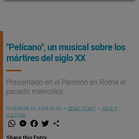
"Pelícano", un musical sobre los
mártires del siglo XX
Presentado en el Panteón en Roma el
pasado miércoles
DICIEMBRE 04, 2008 00:00
ZENIT STAFF
ARTE Y
CULTURA
W
M
F
T
S
h
e
a
w
h
a
s
c
i
a
t
s
e
t
r
Share this Entry