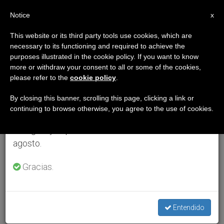
ES
Notice
×
x
Aviso importante
This website or its third party tools use cookies, which are
necessary to its functioning and required to achieve the
Del 27 de julio al 7 de agosto haremos la pausa
purposes illustrated in the cookie policy. If you want to know
anual, aprovechando que en el periodo de verano
more or withdraw your consent to all or some of the cookies,
please refer to the
cookie policy
.
se generan menos informaciones y también el
consumo de las mismas disminuye.
By closing this banner, scrolling this page, clicking a link or
continuing to browse otherwise, you agree to the use of cookies.
Retomamos el trabajo ordinario de las ediciones
en inglés y español de ZENIT el lunes 10 de
agosto.
Gracias.
Entendido