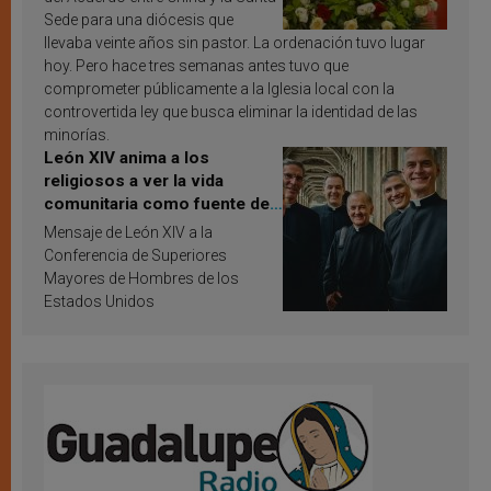
Sede para una diócesis que
llevaba veinte años sin pastor. La ordenación tuvo lugar
hoy. Pero hace tres semanas antes tuvo que
comprometer públicamente a la Iglesia local con la
controvertida ley que busca eliminar la identidad de las
minorías.
León XIV anima a los
religiosos a ver la vida
comunitaria como fuente de
inspiración y santificación
Mensaje de León XIV a la
Conferencia de Superiores
Mayores de Hombres de los
Estados Unidos