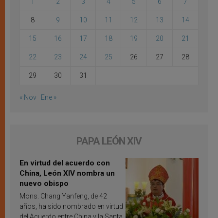
1
2
3
4
5
6
7
8
9
10
11
12
13
14
15
16
17
18
19
20
21
22
23
24
25
26
27
28
29
30
31
« Nov
Ene »
PAPA LEÓN XIV
En virtud del acuerdo con
China, León XIV nombra un
nuevo obispo
Mons. Chang Yanfeng, de 42
años, ha sido nombrado en virtud
del Acuerdo entre China y la Santa