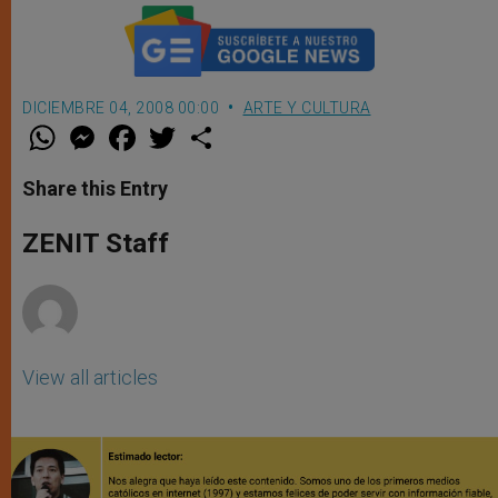
DICIEMBRE 04, 2008 00:00
ARTE Y CULTURA
W
M
F
T
S
h
e
a
w
h
a
s
c
i
a
t
s
e
t
r
Share this Entry
s
e
b
t
e
A
n
o
e
p
g
o
r
ZENIT Staff
p
e
k
r
View all articles